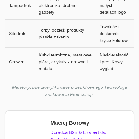
Tampodruk
elektronika, drobne
małych
gadżety
detalach logo
Trwałość i
Torby, odzież, produkty
Sitodruk
doskonałe
płaskie z tkanin
krycie kolorów
Kubki termiczne, metalowe
Nieścieralność
Grawer
pióra, artykuły z drewna i
i prestiżowy
metalu
wygląd
Merytorycznie zweryfikowane przez Głównego Technologa
Znakowania Promoshop.
Maciej Borowy
Doradca B2B & Ekspert ds.