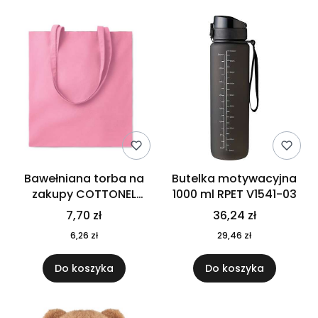
Bawełniana torba na
Butelka motywacyjna
zakupy COTTONEL
1000 ml RPET V1541-03
COLOUR++ MO9846-11
7,70 zł
36,24 zł
6,26 zł
29,46 zł
Do koszyka
Do koszyka