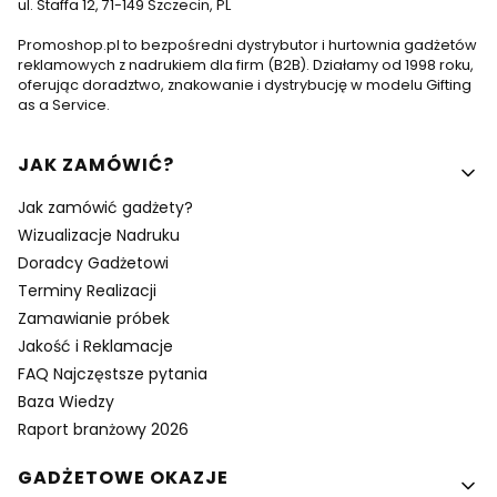
ul. Staffa 12, 71-149 Szczecin, PL
Promoshop.pl to bezpośredni dystrybutor i hurtownia gadżetów
reklamowych z nadrukiem dla firm (B2B). Działamy od 1998 roku,
oferując doradztwo, znakowanie i dystrybucję w modelu Gifting
as a Service.
Linki w stopce
JAK ZAMÓWIĆ?
Jak zamówić gadżety?
Wizualizacje Nadruku
Doradcy Gadżetowi
Terminy Realizacji
Zamawianie próbek
Jakość i Reklamacje
FAQ Najczęstsze pytania
Baza Wiedzy
Raport branżowy 2026
GADŻETOWE OKAZJE