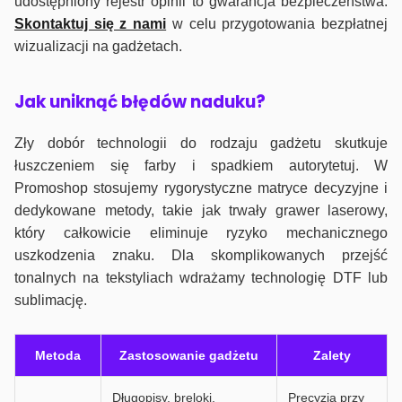
udostępniony rejestr opinii to gwarancja bezpieczeństwa.
Skontaktuj się z nami
w celu przygotowania bezpłatnej
wizualizacji na gadżetach.
J
ak uniknąć błędów naduku?
Zły dobór technologii do rodzaju gadżetu skutkuje
łuszczeniem się farby i spadkiem autorytetuj. W
Promoshop stosujemy rygorystyczne matryce decyzyjne i
dedykowane metody, takie jak trwały grawer laserowy,
który całkowicie eliminuje ryzyko mechanicznego
uszkodzenia znaku. Dla skomplikowanych przejść
tonalnych na tekstyliach wdrażamy technologię DTF lub
sublimację.
Metoda
Zastosowanie gadżetu
Zalety
Długopisy, breloki,
Precyzja przy