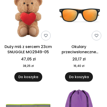
Duży miś z sercem 23cm
Okulary
SNUGGLE MO2949-05
przeciwsłoneczne
CALIFORNIA TOUCH
47,05 zł
20,17 zł
MO9617-10
38,25 zł
16,40 zł
Do koszyka
Do koszyka