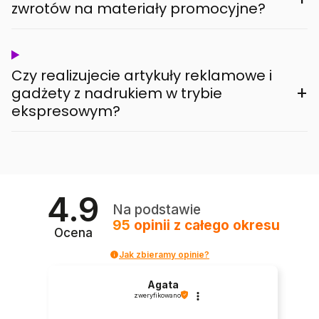
zwrotów na materiały promocyjne?
Czy realizujecie artykuły reklamowe i
+
gadżety z nadrukiem w trybie
ekspresowym?
4.9
Na podstawie
95
opinii
z całego okresu
Ocena
Jak zbieramy opinie?
Agata
zweryfikowano