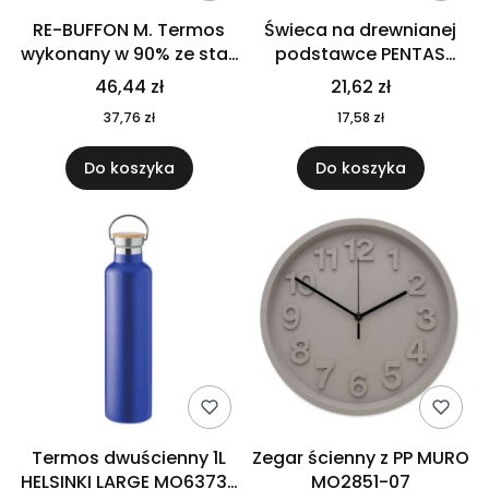
RE-BUFFON M. Termos
Świeca na drewnianej
wykonany w 90% ze stali
podstawce PENTAS
nierdzewnej
MO6282-40
46,44 zł
21,62 zł
pochodzącej z
37,76 zł
17,58 zł
recyklingu 520 ml 94294
Do koszyka
Do koszyka
Termos dwuścienny 1L
Zegar ścienny z PP MURO
HELSINKI LARGE MO6373-
MO2851-07