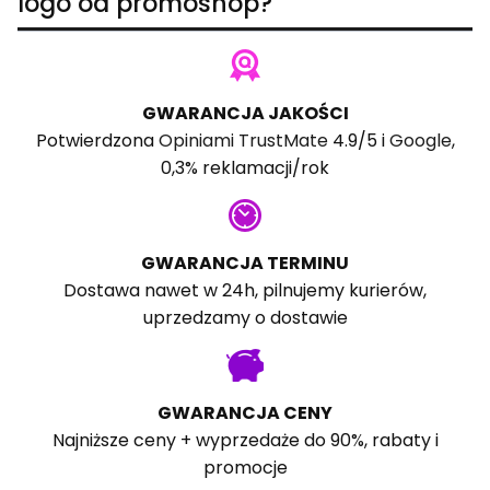
logo od promoshop?
GWARANCJA JAKOŚCI
Potwierdzona
Opiniami TrustMate
4.9/5 i
Google
,
0,3% reklamacji/rok
GWARANCJA TERMINU
Dostawa nawet w 24h, pilnujemy kurierów,
uprzedzamy o dostawie
GWARANCJA CENY
Najniższe ceny + wyprzedaże do 90%, rabaty i
promocje