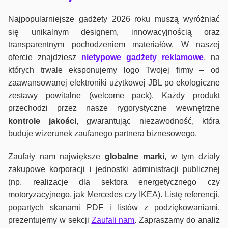
Najpopularniejsze gadżety 2026 roku muszą wyróżniać
się unikalnym designem, innowacyjnością oraz
transparentnym pochodzeniem materiałów. W naszej
ofercie znajdziesz
nietypowe gadżety reklamowe
, na
których trwale eksponujemy logo Twojej firmy – od
zaawansowanej elektroniki użytkowej JBL po ekologiczne
zestawy powitalne (welcome pack). Każdy produkt
przechodzi przez nasze rygorystyczne wewnętrzne
kontrole jako
ści
, gwarantując niezawodność, która
buduje wizerunek zaufanego partnera biznesowego.
Zaufały nam największe
globalne marki
, w tym działy
zakupowe korporacji i jednostki administracji publicznej
(np. realizacje dla sektora energetycznego czy
motoryzacyjnego, jak Mercedes czy IKEA). Listę referencji,
popartych skanami PDF i listów z podziękowaniami,
prezentujemy w sekcji
Zaufali nam
. Zapraszamy do analiz