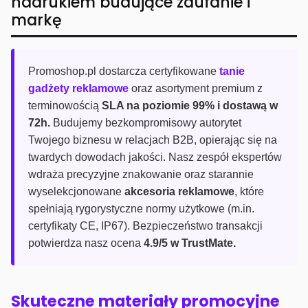
nadrukiem budujące zaufanie i
markę
Promoshop.pl dostarcza certyfikowane
tanie
gadżety reklamowe
oraz asortyment premium z
terminowością
SLA na poziomie 99% i dostawą w
72h.
Budujemy bezkompromisowy autorytet
Twojego biznesu w relacjach B2B, opierając się na
twardych dowodach jakości. Nasz zespół ekspertów
wdraża precyzyjne znakowanie oraz starannie
wyselekcjonowane
akcesoria reklamowe
, które
spełniają rygorystyczne normy użytkowe (m.in.
certyfikaty CE, IP67). Bezpieczeństwo transakcji
potwierdza nasz ocena
4.9/5 w TrustMate.
Skuteczne materiały promocyjne