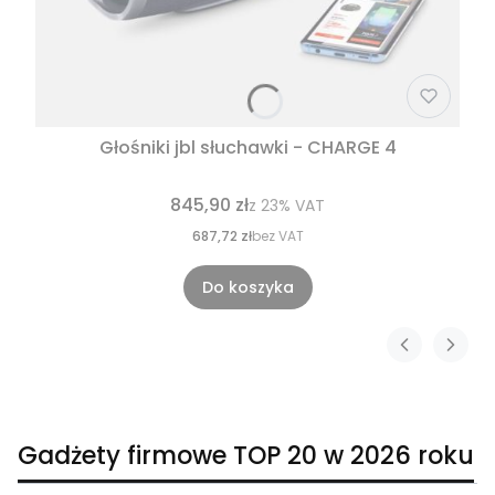
Głośniki jbl słuchawki - CHARGE 4
845,90 zł
z
23%
VAT
687,72 zł
bez VAT
Do koszyka
Gadżety firmowe TOP 20 w 2026 roku