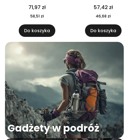
04
71,97 zł
57,42 zł
58,51 zł
46,68 zł
Do koszyka
Do koszyka
Gadżety w podróż