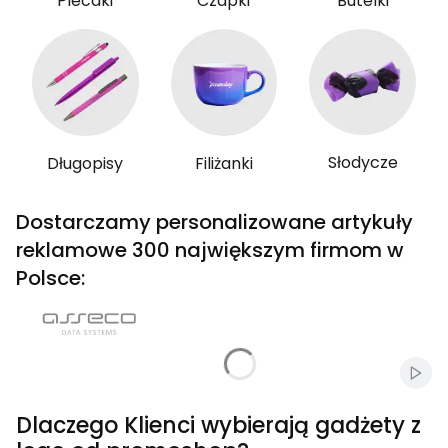
Plecaki
Czapki
Butelki
Słodycze
Długopisy
Filiżanki
Dostarczamy personalizowane artykuły
reklamowe 300 największym firmom w
Polsce:
Włąc
Dlaczego Klienci wybierają gadżety z