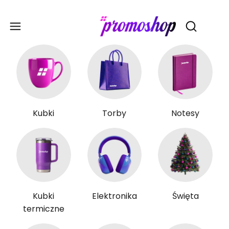
Gadże
Otwórz wy
Kubki
Torby
Notesy
Kubki
Elektronika
Święta
termiczne