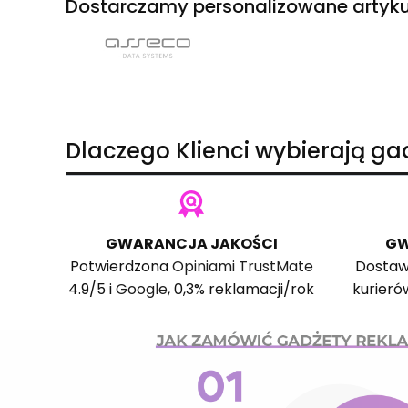
Dostarczamy personalizowane artyku
Dlaczego Klienci wybierają g
GWARANCJA JAKOŚCI
GW
Potwierdzona
Opiniami TrustMate
Dostaw
4.9/5 i
Google
, 0,3% reklamacji/rok
kurieró