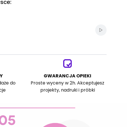
sce:
Włącz autom
Y
GWARANCJA OPIEKI
daże do
Proste wyceny w 2h. Akceptujesz
cje
projekty, nadruki i próbki