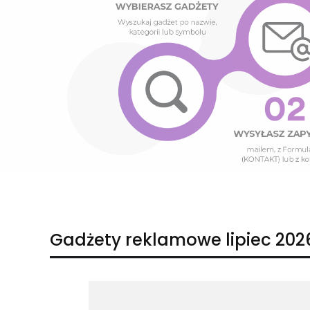
Naciśnij Enter lub spację, aby otworzyć stronę.
Naciśnij Enter lub spację, aby otworzyć stronę.
Gadżety reklamowe lipiec 202