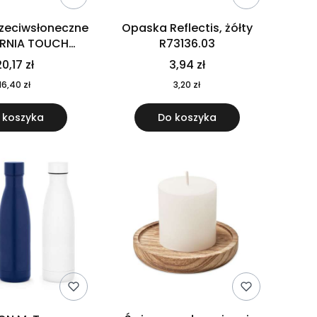
rzeciwsłoneczne
Opaska Reflectis, żółty
ORNIA TOUCH
R73136.03
9617-10
0,17 zł
3,94 zł
16,40 zł
3,20 zł
 koszyka
Do koszyka