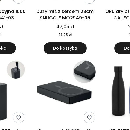
cyjna 1000
Duży miś z sercem 23cm
Okulary p
541-03
SNUGGLE MO2949-05
CALIF
MO
zł
47,05 zł
2
ł
38,25 zł
yka
Do koszyka
Do