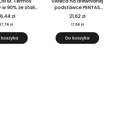
ON M. Termos
Świeca na drewnianej
w 90% ze stali
podstawce PENTAS
j pochodzącej z
MO6282-40
6,44 zł
21,62 zł
u 520 ml 94294
37,76 zł
17,58 zł
 koszyka
Do koszyka