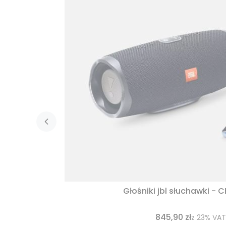
Głośniki jbl słuchawki - 
845,90 zł
z
23%
VAT