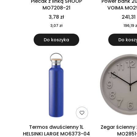
Plecak z linką SHOOP
Power bank 2
MO7208-21
VOIMA MO2
3,78 zł
241,31 
3,07 zł
196,19 z
Do koszyka
Do kosz
Termos dwuścienny 1L
Zegar ścienny
HELSINKI LARGE MO6373-04
MO2851