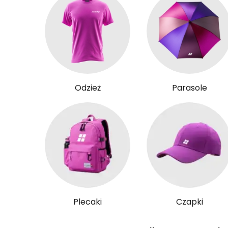
Odzież
Parasole
Plecaki
Czapki