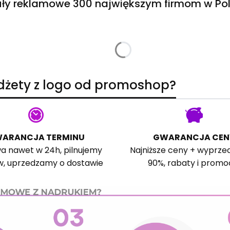
ły reklamowe 300 największym firmom w Pol
adżety z logo od promoshop?
ARANCJA TERMINU
GWARANCJA CEN
a nawet w 24h, pilnujemy
Najniższe ceny + wyprze
w, uprzedzamy o dostawie
90%, rabaty i promo