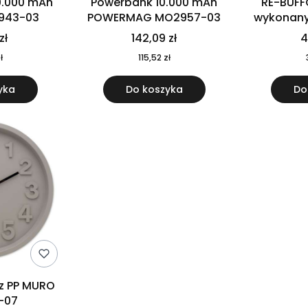
0.000 mAh
Powerbank 10.000 mAh
RE-BUFF
943-03
POWERMAG MO2957-03
wykonany 
nierdzewne
zł
142,09 zł
4
recykling
ł
115,52 zł
yka
Do koszyka
Do
 z PP MURO
-07