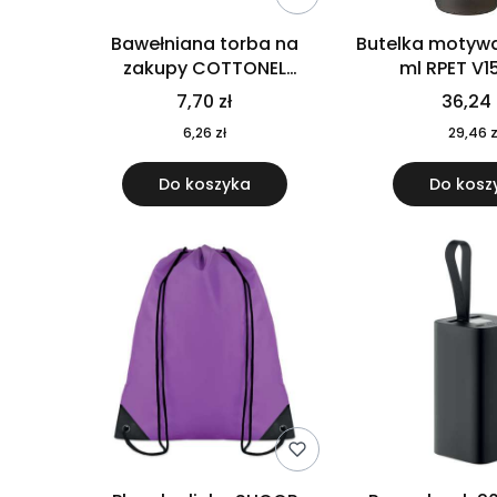
Bawełniana torba na
Butelka motywa
zakupy COTTONEL
ml RPET V1
COLOUR++ MO9846-11
7,70 zł
36,24 
6,26 zł
29,46 z
Do koszyka
Do kosz