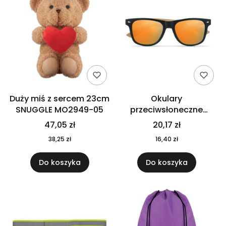
Duży miś z sercem 23cm
Okulary
SNUGGLE MO2949-05
przeciwsłoneczne
CALIFORNIA TOUCH
47,05 zł
20,17 zł
MO9617-10
38,25 zł
16,40 zł
Do koszyka
Do koszyka