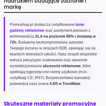
nadrukiem budujące zaufanie i
markę
Promoshop.pl dostarcza certyfikowane
tanie
gadżety reklamowe
oraz asortyment premium z
terminowością
SLA na poziomie 99% i dostawą w
72h.
Budujemy bezkompromisowy autorytet
Twojego biznesu w relacjach B2B, opierając się na
twardych dowodach jakości. Nasz zespół ekspertów
wdraża precyzyjne znakowanie oraz starannie
wyselekcjonowane
akcesoria reklamowe
, które
spełniają rygorystyczne normy użytkowe (m.in.
certyfikaty CE, IP67). Bezpieczeństwo transakcji
potwierdza nasz ocena
4.9/5 w TrustMate.
Skuteczne materiały promocyjne