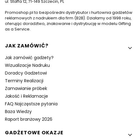
ul. Staffa 12, 71-149 Szczecin, PL
Promoshop.pl to bezpośredni dystrybutor i hurtownia gadżetów
reklamowych z nadrukiem dla firm (B2B). Działamy od 1998 roku,
oferując doradztwo, znakowanie i dystrybucję w modelu Gifting
as a Service.
Linki w stopce
JAK ZAMÓWIĆ?
Jak zamówić gadżety?
Wizualizacje Nadruku
Doradcy Gadżetowi
Terminy Realizacji
Zamawianie próbek
Jakość i Reklamacje
FAQ Najczęstsze pytania
Baza Wiedzy
Raport branżowy 2026
GADŻETOWE OKAZJE