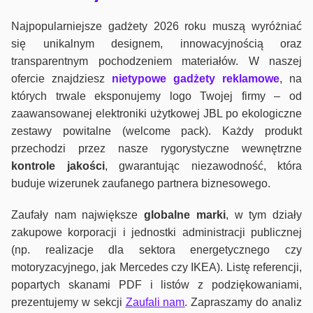
Najpopularniejsze gadżety 2026 roku muszą wyróżniać
się unikalnym designem, innowacyjnością oraz
transparentnym pochodzeniem materiałów. W naszej
ofercie znajdziesz
nietypowe gadżety reklamowe
, na
których trwale eksponujemy logo Twojej firmy – od
zaawansowanej elektroniki użytkowej JBL po ekologiczne
zestawy powitalne (welcome pack). Każdy produkt
przechodzi przez nasze rygorystyczne wewnętrzne
kontrole jako
ści
, gwarantując niezawodność, która
buduje wizerunek zaufanego partnera biznesowego.
Zaufały nam największe
globalne marki
, w tym działy
zakupowe korporacji i jednostki administracji publicznej
(np. realizacje dla sektora energetycznego czy
motoryzacyjnego, jak Mercedes czy IKEA). Listę referencji,
popartych skanami PDF i listów z podziękowaniami,
prezentujemy w sekcji
Zaufali nam
. Zapraszamy do analiz