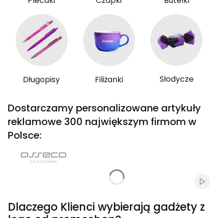
Plecaki
Czapki
Butelki
Słodycze
Długopisy
Filiżanki
Dostarczamy personalizowane artykuły
reklamowe 300 największym firmom w
Polsce:
Włąc
Dlaczego Klienci wybierają gadżety z