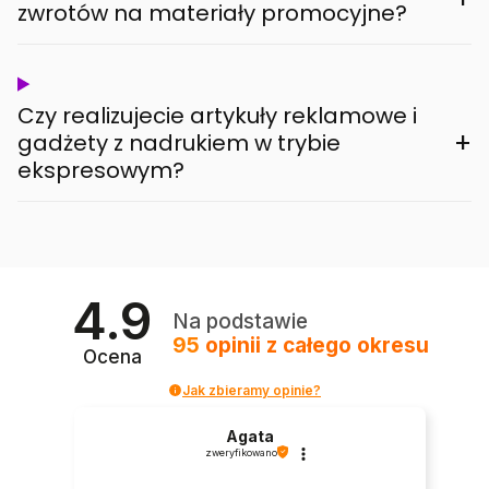
zwrotów na materiały promocyjne?
Czy realizujecie artykuły reklamowe i
+
gadżety z nadrukiem w trybie
ekspresowym?
4.9
Na podstawie
95
opinii
z całego okresu
Ocena
Jak zbieramy opinie?
Agata
zweryfikowano