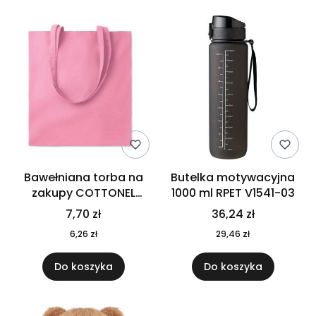
Bawełniana torba na
Butelka motywacyjna
zakupy COTTONEL
1000 ml RPET V1541-03
COLOUR++ MO9846-11
7,70 zł
36,24 zł
6,26 zł
29,46 zł
Do koszyka
Do koszyka