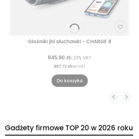
Głośniki jbl słuchawki - CHARGE 4
845,90 zł
z
23%
VAT
687,72 zł
bez VAT
Do koszyka
Gadżety firmowe TOP 20 w 2026 roku