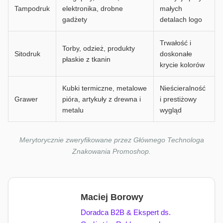
Tampodruk
elektronika, drobne
małych
gadżety
detalach logo
Trwałość i
Torby, odzież, produkty
Sitodruk
doskonałe
płaskie z tkanin
krycie kolorów
Kubki termiczne, metalowe
Nieścieralność
Grawer
pióra, artykuły z drewna i
i prestiżowy
metalu
wygląd
Merytorycznie zweryfikowane przez Głównego Technologa
Znakowania Promoshop.
Maciej Borowy
Doradca B2B & Ekspert ds.