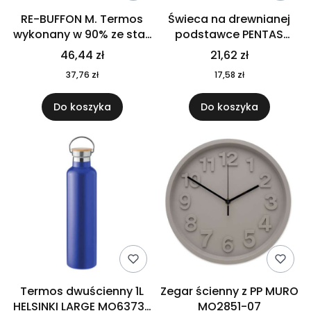
RE-BUFFON M. Termos
Świeca na drewnianej
wykonany w 90% ze stali
podstawce PENTAS
nierdzewnej
MO6282-40
46,44 zł
21,62 zł
pochodzącej z
37,76 zł
17,58 zł
recyklingu 520 ml 94294
Do koszyka
Do koszyka
Termos dwuścienny 1L
Zegar ścienny z PP MURO
HELSINKI LARGE MO6373-
MO2851-07