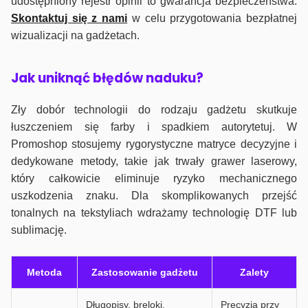
udostępniony rejestr opinii to gwarancja bezpieczeństwa.
Skontaktuj się z nami
w celu przygotowania bezpłatnej
wizualizacji na gadżetach.
J
ak uniknąć błędów naduku?
Zły dobór technologii do rodzaju gadżetu skutkuje
łuszczeniem się farby i spadkiem autorytetuj. W
Promoshop stosujemy rygorystyczne matryce decyzyjne i
dedykowane metody, takie jak trwały grawer laserowy,
który całkowicie eliminuje ryzyko mechanicznego
uszkodzenia znaku. Dla skomplikowanych przejść
tonalnych na tekstyliach wdrażamy technologię DTF lub
sublimację.
Metoda
Zastosowanie gadżetu
Zalety
Długopisy, breloki,
Precyzja przy