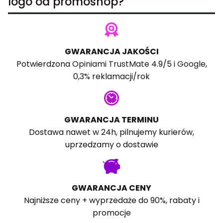
logo od promoshop?
GWARANCJA JAKOŚCI
Potwierdzona
Opiniami TrustMate
4.9/5 i
Google
,
0,3% reklamacji/rok
GWARANCJA TERMINU
Dostawa nawet w 24h, pilnujemy kurierów,
uprzedzamy o dostawie
GWARANCJA CENY
Najniższe ceny + wyprzedaże do 90%, rabaty i
promocje