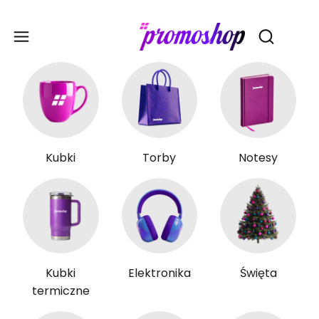
Gadże
Otwórz wy
Kubki
Torby
Notesy
Kubki
Elektronika
Święta
termiczne