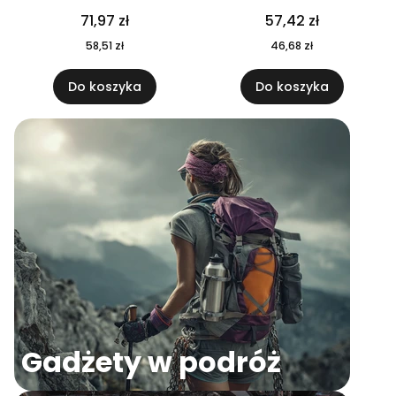
04
71,97 zł
57,42 zł
58,51 zł
46,68 zł
Do koszyka
Do koszyka
Gadżety w podróż