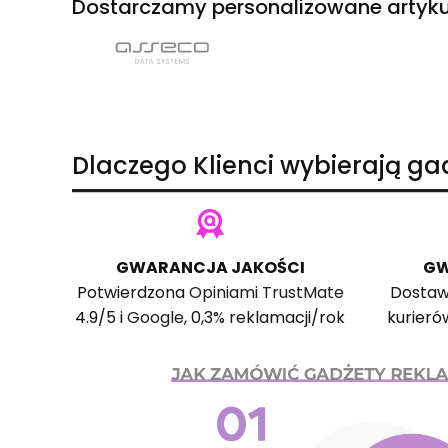
Dostarczamy personalizowane artyku
Dlaczego Klienci wybierają g
GWARANCJA JAKOŚCI
GW
Potwierdzona
Opiniami TrustMate
Dostaw
4.9/5 i
Google
, 0,3% reklamacji/rok
kurieró