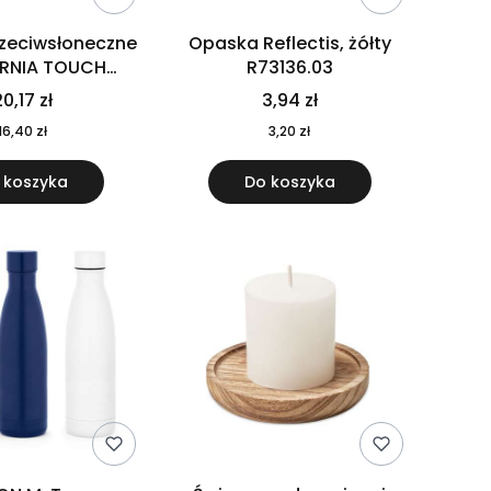
rzeciwsłoneczne
Opaska Reflectis, żółty
ORNIA TOUCH
R73136.03
9617-10
0,17 zł
3,94 zł
16,40 zł
3,20 zł
 koszyka
Do koszyka