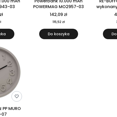
0.000 mAh
Powerbank 10.000 mAh
RE-BUFF
943-03
POWERMAG MO2957-03
wykonany 
nierdzewne
zł
142,09 zł
4
recykling
ł
115,52 zł
yka
Do koszyka
Do
 z PP MURO
-07