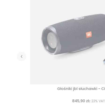
Głośniki jbl słuchawki - 
845,90 zł
z
23%
VAT