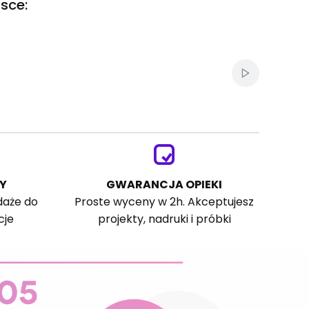
sce:
Włącz autom
Y
GWARANCJA OPIEKI
daże do
Proste wyceny w 2h. Akceptujesz
cje
projekty, nadruki i próbki