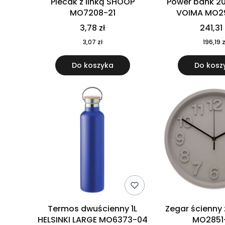
Plecak z linką SHOOP
Power bank 2
MO7208-21
VOIMA MO2
3,78 zł
241,31 
3,07 zł
196,19 z
Do koszyka
Do kosz
Termos dwuścienny 1L
Zegar ścienny
HELSINKI LARGE MO6373-04
MO2851