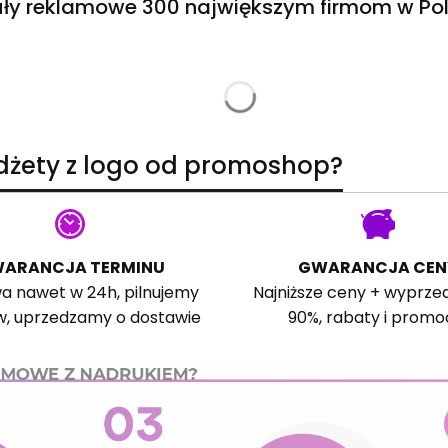
ły reklamowe 300 największym firmom w Pol
adżety z logo od promoshop?
ARANCJA TERMINU
GWARANCJA CEN
a nawet w 24h, pilnujemy
Najniższe ceny + wyprze
w, uprzedzamy o dostawie
90%, rabaty i promo