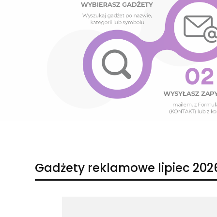
Naciśnij Enter lub spację, aby otworzyć stronę.
Naciśnij Enter lub spację, aby otworzyć stronę.
Gadżety reklamowe lipiec 202