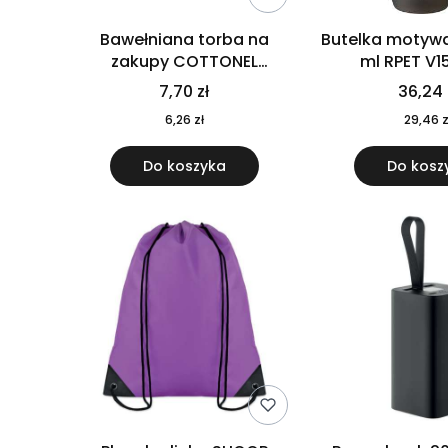
Bawełniana torba na
Butelka motywa
zakupy COTTONEL
ml RPET V1
COLOUR++ MO9846-11
7,70 zł
36,24 
6,26 zł
29,46 z
Do koszyka
Do kosz