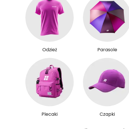
Odzież
Parasole
Plecaki
Czapki