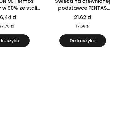
ON M. Termos
Świeca na drewnianej
w 90% ze stali
podstawce PENTAS
j pochodzącej z
MO6282-40
6,44 zł
21,62 zł
u 520 ml 94294
37,76 zł
17,58 zł
 koszyka
Do koszyka