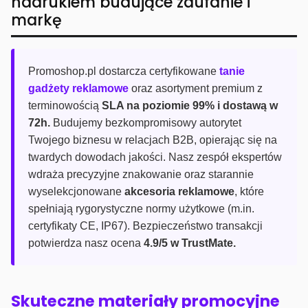
nadrukiem budujące zaufanie i
markę
Promoshop.pl dostarcza certyfikowane
tanie
gadżety reklamowe
oraz asortyment premium z
terminowością
SLA na poziomie 99% i dostawą w
72h.
Budujemy bezkompromisowy autorytet
Twojego biznesu w relacjach B2B, opierając się na
twardych dowodach jakości. Nasz zespół ekspertów
wdraża precyzyjne znakowanie oraz starannie
wyselekcjonowane
akcesoria reklamowe
, które
spełniają rygorystyczne normy użytkowe (m.in.
certyfikaty CE, IP67). Bezpieczeństwo transakcji
potwierdza nasz ocena
4.9/5 w TrustMate.
Skuteczne materiały promocyjne