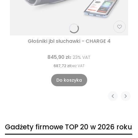
Głośniki jbl słuchawki - CHARGE 4
845,90 zł
z
23%
VAT
687,72 zł
bez VAT
Do koszyka
Gadżety firmowe TOP 20 w 2026 roku