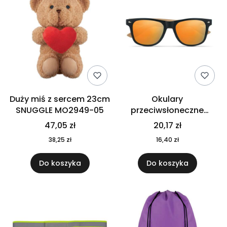
Duży miś z sercem 23cm
Okulary
SNUGGLE MO2949-05
przeciwsłoneczne
CALIFORNIA TOUCH
47,05 zł
20,17 zł
MO9617-10
38,25 zł
16,40 zł
Do koszyka
Do koszyka