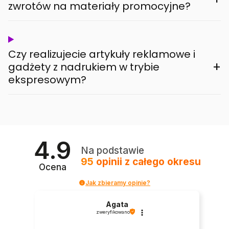
zwrotów na materiały promocyjne?
Czy realizujecie artykuły reklamowe i
+
gadżety z nadrukiem w trybie
ekspresowym?
4.9
Na podstawie
95
opinii
z całego okresu
Ocena
Jak zbieramy opinie?
Agata
zweryfikowano