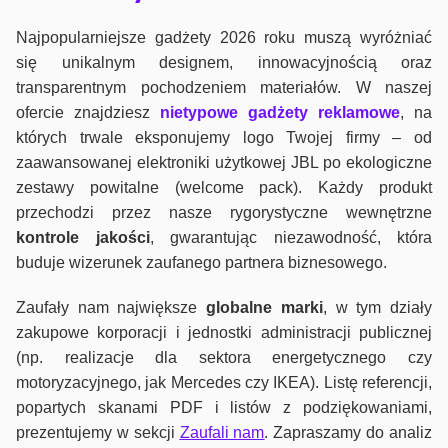
Najpopularniejsze gadżety 2026 roku muszą wyróżniać
się unikalnym designem, innowacyjnością oraz
transparentnym pochodzeniem materiałów. W naszej
ofercie znajdziesz
nietypowe gadżety reklamowe
, na
których trwale eksponujemy logo Twojej firmy – od
zaawansowanej elektroniki użytkowej JBL po ekologiczne
zestawy powitalne (welcome pack). Każdy produkt
przechodzi przez nasze rygorystyczne wewnętrzne
kontrole jako
ści
, gwarantując niezawodność, która
buduje wizerunek zaufanego partnera biznesowego.
Zaufały nam największe
globalne marki
, w tym działy
zakupowe korporacji i jednostki administracji publicznej
(np. realizacje dla sektora energetycznego czy
motoryzacyjnego, jak Mercedes czy IKEA). Listę referencji,
popartych skanami PDF i listów z podziękowaniami,
prezentujemy w sekcji
Zaufali nam
. Zapraszamy do analiz