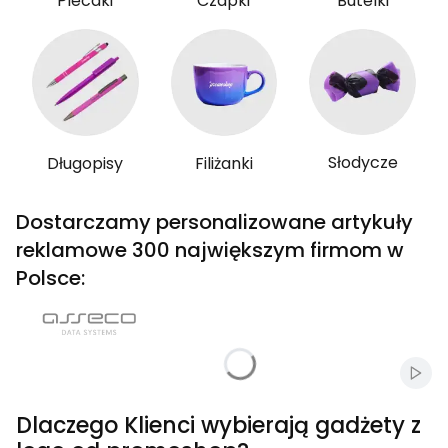
Plecaki
Czapki
Butelki
Słodycze
Długopisy
Filiżanki
Dostarczamy personalizowane artykuły
reklamowe 300 największym firmom w
Polsce:
Włąc
Dlaczego Klienci wybierają gadżety z