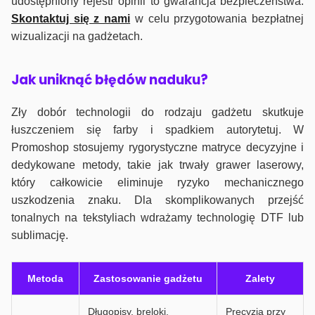
udostępniony rejestr opinii to gwarancja bezpieczeństwa.
Skontaktuj się z nami
w celu przygotowania bezpłatnej
wizualizacji na gadżetach.
J
ak uniknąć błędów naduku?
Zły dobór technologii do rodzaju gadżetu skutkuje
łuszczeniem się farby i spadkiem autorytetuj. W
Promoshop stosujemy rygorystyczne matryce decyzyjne i
dedykowane metody, takie jak trwały grawer laserowy,
który całkowicie eliminuje ryzyko mechanicznego
uszkodzenia znaku. Dla skomplikowanych przejść
tonalnych na tekstyliach wdrażamy technologię DTF lub
sublimację.
Metoda
Zastosowanie gadżetu
Zalety
Długopisy, breloki,
Precyzja przy