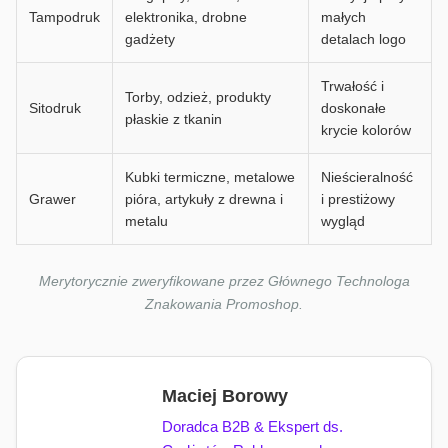
Tampodruk
elektronika, drobne
małych
gadżety
detalach logo
Trwałość i
Torby, odzież, produkty
Sitodruk
doskonałe
płaskie z tkanin
krycie kolorów
Kubki termiczne, metalowe
Nieścieralność
Grawer
pióra, artykuły z drewna i
i prestiżowy
metalu
wygląd
Merytorycznie zweryfikowane przez Głównego Technologa
Znakowania Promoshop.
Maciej Borowy
Doradca B2B & Ekspert ds.