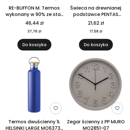
RE-BUFFON M. Termos
Świeca na drewnianej
wykonany w 90% ze stali
podstawce PENTAS
nierdzewnej
MO6282-40
46,44 zł
21,62 zł
pochodzącej z
37,76 zł
17,58 zł
recyklingu 520 ml 94294
Do koszyka
Do koszyka
Termos dwuścienny 1L
Zegar ścienny z PP MURO
HELSINKI LARGE MO6373-
MO2851-07