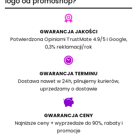
logo od promoshop?
GWARANCJA JAKOŚCI
Potwierdzona
Opiniami TrustMate
4.9/5 i
Google
,
0,3% reklamacji/rok
GWARANCJA TERMINU
Dostawa nawet w 24h, pilnujemy kurierów,
uprzedzamy o dostawie
GWARANCJA CENY
Najniższe ceny + wyprzedaże do 90%, rabaty i
promocje