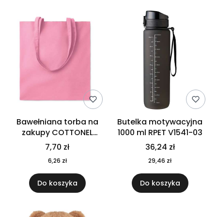
Bawełniana torba na
Butelka motywacyjna
zakupy COTTONEL
1000 ml RPET V1541-03
COLOUR++ MO9846-11
7,70 zł
36,24 zł
6,26 zł
29,46 zł
Do koszyka
Do koszyka