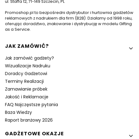
ul. Staffa 12, 71-149 Szczecin, PL
Promoshop.pl to bezpośredni dystrybutor i hurtownia gadżetów
reklamowych z nadrukiem dla firm (B2B). Działamy od 1998 roku,
oferując doradztwo, znakowanie i dystrybucję w modelu Gifting
as a Service.
Linki w stopce
JAK ZAMÓWIĆ?
Jak zamówić gadżety?
Wizualizacje Nadruku
Doradcy Gadżetowi
Terminy Realizacji
Zamawianie próbek
Jakość i Reklamacje
FAQ Najczęstsze pytania
Baza Wiedzy
Raport branżowy 2026
GADŻETOWE OKAZJE