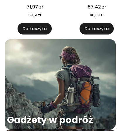
04
71,97 zł
57,42 zł
58,51 zł
46,68 zł
Do koszyka
Do koszyka
Gadżety w podróż