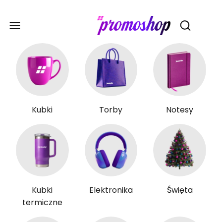
Gadże
Otwórz wy
Kubki
Torby
Notesy
Kubki
Elektronika
Święta
termiczne