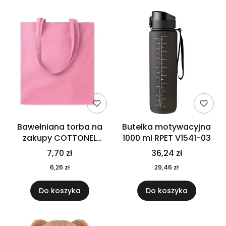
Bawełniana torba na
Butelka motywacyjna
zakupy COTTONEL
1000 ml RPET V1541-03
COLOUR++ MO9846-11
7,70 zł
36,24 zł
6,26 zł
29,46 zł
Do koszyka
Do koszyka