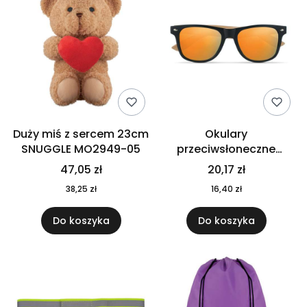
Duży miś z sercem 23cm
Okulary
SNUGGLE MO2949-05
przeciwsłoneczne
CALIFORNIA TOUCH
47,05 zł
20,17 zł
MO9617-10
38,25 zł
16,40 zł
Do koszyka
Do koszyka