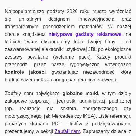
Najpopularniejsze gadżety 2026 roku muszą wyróżniać
się unikalnym designem, innowacyjnością oraz
transparentnym pochodzeniem materiałów. W naszej
ofercie znajdziesz
nietypowe gadżety reklamowe
, na
których trwale eksponujemy logo Twojej firmy – od
zaawansowanej elektroniki użytkowej JBL po ekologiczne
zestawy powitalne (welcome pack). Każdy produkt
przechodzi przez nasze rygorystyczne wewnętrzne
kontrole jako
ści
, gwarantując niezawodność, która
buduje wizerunek zaufanego partnera biznesowego.
Zaufały nam największe
globalne marki
, w tym działy
zakupowe korporacji i jednostki administracji publicznej
(np. realizacje dla sektora energetycznego czy
motoryzacyjnego, jak Mercedes czy IKEA). Listę referencji,
popartych skanami PDF i listów z podziękowaniami,
prezentujemy w sekcji
Zaufali nam
. Zapraszamy do analiz