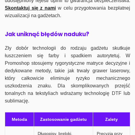
udostępniony rejestr opinii to gwarancja bezpieczeństwa.
Skontaktuj się z nami
w celu przygotowania bezpłatnej
wizualizacji na gadżetach.
J
ak uniknąć błędów naduku?
Zły dobór technologii do rodzaju gadżetu skutkuje
łuszczeniem się farby i spadkiem autorytetuj. W
Promoshop stosujemy rygorystyczne matryce decyzyjne i
dedykowane metody, takie jak trwały grawer laserowy,
który całkowicie eliminuje ryzyko mechanicznego
uszkodzenia znaku. Dla skomplikowanych przejść
tonalnych na tekstyliach wdrażamy technologię DTF lub
sublimację.
Metoda
Zastosowanie gadżetu
Zalety
Długopisy, breloki,
Precyzja przy