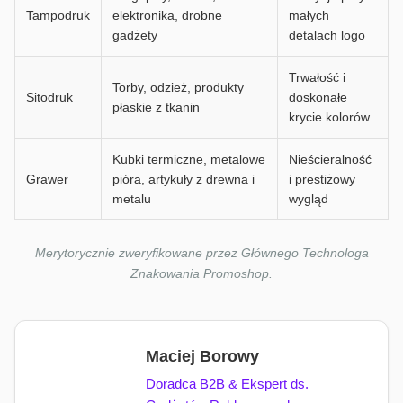
Tampodruk
elektronika, drobne
małych
gadżety
detalach logo
Trwałość i
Torby, odzież, produkty
Sitodruk
doskonałe
płaskie z tkanin
krycie kolorów
Kubki termiczne, metalowe
Nieścieralność
Grawer
pióra, artykuły z drewna i
i prestiżowy
metalu
wygląd
Merytorycznie zweryfikowane przez Głównego Technologa
Znakowania Promoshop.
Maciej Borowy
Doradca B2B & Ekspert ds.