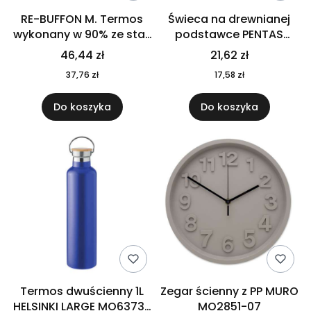
RE-BUFFON M. Termos
Świeca na drewnianej
wykonany w 90% ze stali
podstawce PENTAS
nierdzewnej
MO6282-40
46,44 zł
21,62 zł
pochodzącej z
37,76 zł
17,58 zł
recyklingu 520 ml 94294
Do koszyka
Do koszyka
Termos dwuścienny 1L
Zegar ścienny z PP MURO
HELSINKI LARGE MO6373-
MO2851-07