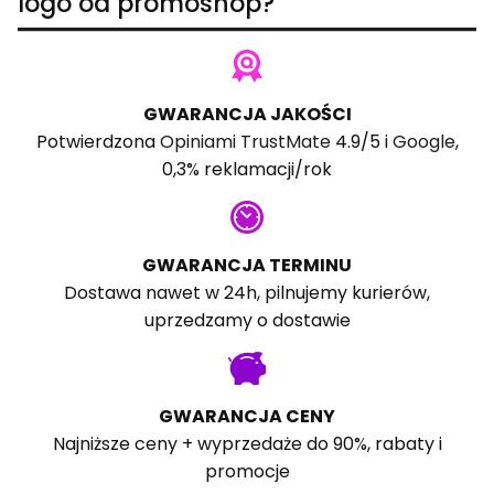
logo od promoshop?
GWARANCJA JAKOŚCI
Potwierdzona
Opiniami TrustMate
4.9/5 i
Google
,
0,3% reklamacji/rok
GWARANCJA TERMINU
Dostawa nawet w 24h, pilnujemy kurierów,
uprzedzamy o dostawie
GWARANCJA CENY
Najniższe ceny + wyprzedaże do 90%, rabaty i
promocje