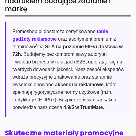
nadrukiem budujące zaufanie i
markę
Promoshop.pl dostarcza certyfikowane
tanie
gadżety reklamowe
oraz asortyment premium z
terminowością
SLA na poziomie 99% i dostawą w
72h.
Budujemy bezkompromisowy autorytet
Twojego biznesu w relacjach B2B, opierając się na
twardych dowodach jakości. Nasz zespół ekspertów
wdraża precyzyjne znakowanie oraz starannie
wyselekcjonowane
akcesoria reklamowe
, które
spełniają rygorystyczne normy użytkowe (m.in.
certyfikaty CE, IP67). Bezpieczeństwo transakcji
potwierdza nasz ocena
4.9/5 w TrustMate.
Skuteczne materiały promocyjne