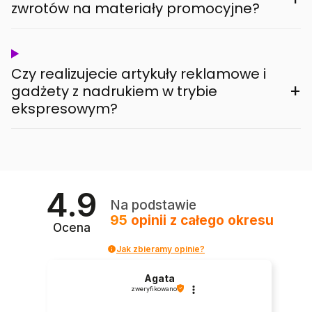
zwrotów na materiały promocyjne?
Czy realizujecie artykuły reklamowe i
+
gadżety z nadrukiem w trybie
ekspresowym?
4.9
Na podstawie
95
opinii
z całego okresu
Ocena
Jak zbieramy opinie?
Agata
zweryfikowano