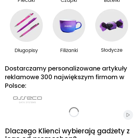
Plecaki
Czapki
Butelki
Słodycze
Długopisy
Filiżanki
Dostarczamy personalizowane artykuły
reklamowe 300 największym firmom w
Polsce:
Włąc
Dlaczego Klienci wybierają gadżety z