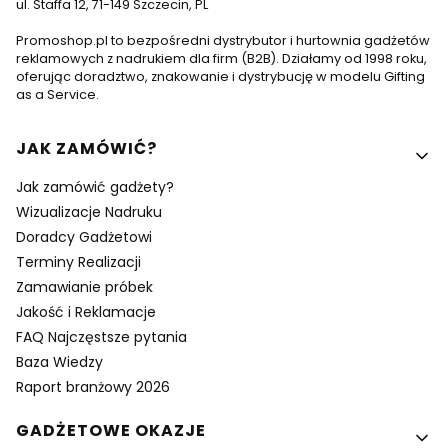
ul. Staffa 12, 71-149 Szczecin, PL
Promoshop.pl to bezpośredni dystrybutor i hurtownia gadżetów
reklamowych z nadrukiem dla firm (B2B). Działamy od 1998 roku,
oferując doradztwo, znakowanie i dystrybucję w modelu Gifting
as a Service.
Linki w stopce
JAK ZAMÓWIĆ?
Jak zamówić gadżety?
Wizualizacje Nadruku
Doradcy Gadżetowi
Terminy Realizacji
Zamawianie próbek
Jakość i Reklamacje
FAQ Najczęstsze pytania
Baza Wiedzy
Raport branżowy 2026
GADŻETOWE OKAZJE