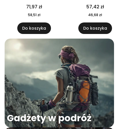
04
71,97 zł
57,42 zł
58,51 zł
46,68 zł
Do koszyka
Do koszyka
Gadżety w podróż