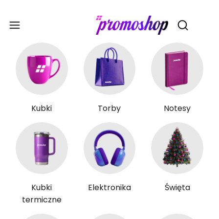
Gadże
Otwórz wy
Kubki
Torby
Notesy
Kubki
Elektronika
Święta
termiczne