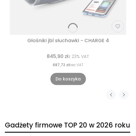
Głośniki jbl słuchawki - CHARGE 4
845,90 zł
z
23%
VAT
687,72 zł
bez VAT
Do koszyka
Gadżety firmowe TOP 20 w 2026 roku