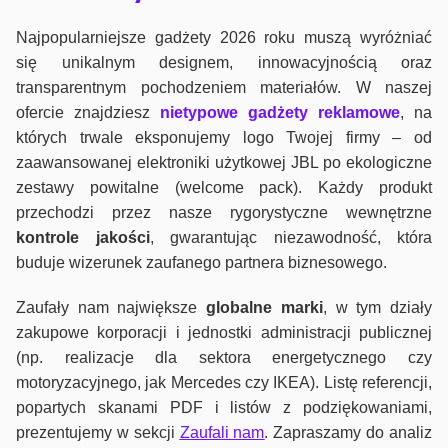
Najpopularniejsze gadżety 2026 roku muszą wyróżniać
się unikalnym designem, innowacyjnością oraz
transparentnym pochodzeniem materiałów. W naszej
ofercie znajdziesz
nietypowe gadżety reklamowe
, na
których trwale eksponujemy logo Twojej firmy – od
zaawansowanej elektroniki użytkowej JBL po ekologiczne
zestawy powitalne (welcome pack). Każdy produkt
przechodzi przez nasze rygorystyczne wewnętrzne
kontrole jako
ści
, gwarantując niezawodność, która
buduje wizerunek zaufanego partnera biznesowego.
Zaufały nam największe
globalne marki
, w tym działy
zakupowe korporacji i jednostki administracji publicznej
(np. realizacje dla sektora energetycznego czy
motoryzacyjnego, jak Mercedes czy IKEA). Listę referencji,
popartych skanami PDF i listów z podziękowaniami,
prezentujemy w sekcji
Zaufali nam
. Zapraszamy do analiz