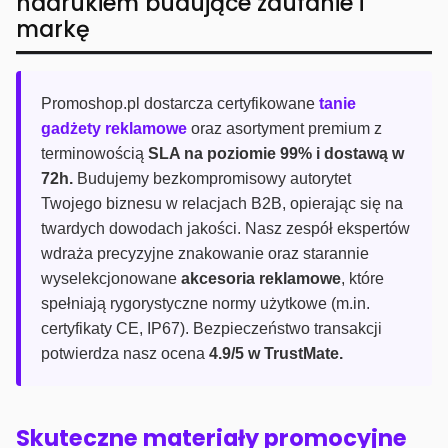
nadrukiem budujące zaufanie i
markę
Promoshop.pl dostarcza certyfikowane
tanie
gadżety reklamowe
oraz asortyment premium z
terminowością
SLA na poziomie 99% i dostawą w
72h.
Budujemy bezkompromisowy autorytet
Twojego biznesu w relacjach B2B, opierając się na
twardych dowodach jakości. Nasz zespół ekspertów
wdraża precyzyjne znakowanie oraz starannie
wyselekcjonowane
akcesoria reklamowe
, które
spełniają rygorystyczne normy użytkowe (m.in.
certyfikaty CE, IP67). Bezpieczeństwo transakcji
potwierdza nasz ocena
4.9/5 w TrustMate.
Skuteczne materiały promocyjne