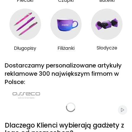
Plecaki
Czapki
Butelki
Słodycze
Długopisy
Filiżanki
Dostarczamy personalizowane artykuły
reklamowe 300 największym firmom w
Polsce:
Włąc
Dlaczego Klienci wybierają gadżety z