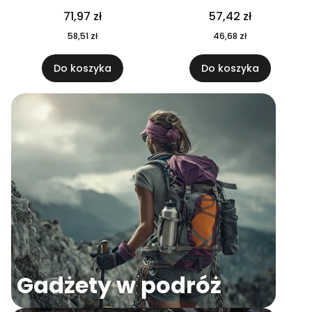
04
71,97 zł
57,42 zł
58,51 zł
46,68 zł
Do koszyka
Do koszyka
Gadżety w podróż