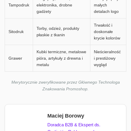
Tampodruk
elektronika, drobne
małych
gadżety
detalach logo
Trwałość i
Torby, odzież, produkty
Sitodruk
doskonałe
płaskie z tkanin
krycie kolorów
Kubki termiczne, metalowe
Nieścieralność
Grawer
pióra, artykuły z drewna i
i prestiżowy
metalu
wygląd
Merytorycznie zweryfikowane przez Głównego Technologa
Znakowania Promoshop.
Maciej Borowy
Doradca B2B & Ekspert ds.