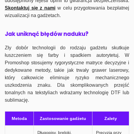
udostępniony rejestr opinii to gwarancja bezpieczeństwa.
Skontaktuj się z nami
w celu przygotowania bezpłatnej
wizualizacji na gadżetach.
J
ak uniknąć błędów naduku?
Zły dobór technologii do rodzaju gadżetu skutkuje
łuszczeniem się farby i spadkiem autorytetuj. W
Promoshop stosujemy rygorystyczne matryce decyzyjne i
dedykowane metody, takie jak trwały grawer laserowy,
który całkowicie eliminuje ryzyko mechanicznego
uszkodzenia znaku. Dla skomplikowanych przejść
tonalnych na tekstyliach wdrażamy technologię DTF lub
sublimację.
Metoda
Zastosowanie gadżetu
Zalety
Długopisy, breloki,
Precyzja przy