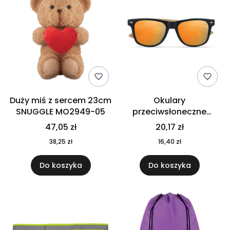
Duży miś z sercem 23cm
Okulary
SNUGGLE MO2949-05
przeciwsłoneczne
CALIFORNIA TOUCH
47,05 zł
20,17 zł
MO9617-10
38,25 zł
16,40 zł
Do koszyka
Do koszyka