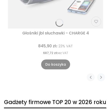
Głośniki jbl słuchawki - CHARGE 4
845,90 zł
z
23%
VAT
687,72 zł
bez VAT
Do koszyka
Gadżety firmowe TOP 20 w 2026 roku