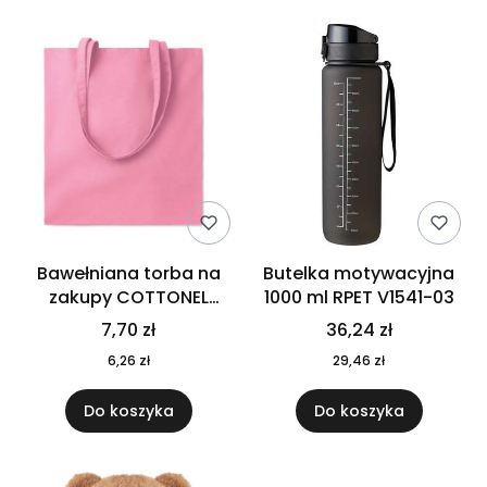
Bawełniana torba na
Butelka motywacyjna
zakupy COTTONEL
1000 ml RPET V1541-03
COLOUR++ MO9846-11
7,70 zł
36,24 zł
6,26 zł
29,46 zł
Do koszyka
Do koszyka