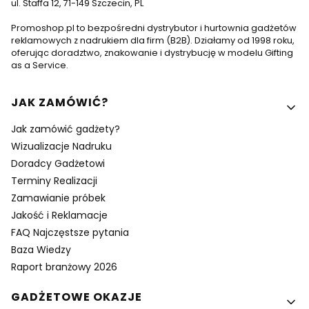
ul. Staffa 12, 71-149 Szczecin, PL
Promoshop.pl to bezpośredni dystrybutor i hurtownia gadżetów
reklamowych z nadrukiem dla firm (B2B). Działamy od 1998 roku,
oferując doradztwo, znakowanie i dystrybucję w modelu Gifting
as a Service.
Linki w stopce
JAK ZAMÓWIĆ?
Jak zamówić gadżety?
Wizualizacje Nadruku
Doradcy Gadżetowi
Terminy Realizacji
Zamawianie próbek
Jakość i Reklamacje
FAQ Najczęstsze pytania
Baza Wiedzy
Raport branżowy 2026
GADŻETOWE OKAZJE