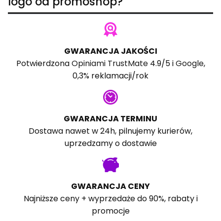
logo od promoshop?
GWARANCJA JAKOŚCI
Potwierdzona
Opiniami TrustMate
4.9/5 i
Google
,
0,3% reklamacji/rok
GWARANCJA TERMINU
Dostawa nawet w 24h, pilnujemy kurierów,
uprzedzamy o dostawie
GWARANCJA CENY
Najniższe ceny + wyprzedaże do 90%, rabaty i
promocje