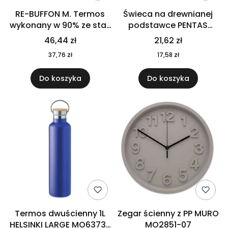
RE-BUFFON M. Termos
Świeca na drewnianej
wykonany w 90% ze stali
podstawce PENTAS
nierdzewnej
MO6282-40
46,44 zł
21,62 zł
pochodzącej z
37,76 zł
17,58 zł
recyklingu 520 ml 94294
Do koszyka
Do koszyka
Termos dwuścienny 1L
Zegar ścienny z PP MURO
HELSINKI LARGE MO6373-
MO2851-07