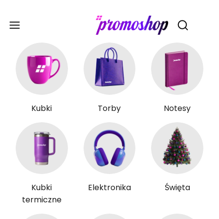
Gadże
Otwórz wy
Kubki
Torby
Notesy
Kubki
Elektronika
Święta
termiczne