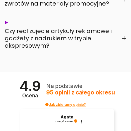
zwrotów na materiały promocyjne?
Czy realizujecie artykuły reklamowe i
+
gadżety z nadrukiem w trybie
ekspresowym?
4.9
Na podstawie
95
opinii
z całego okresu
Ocena
Jak zbieramy opinie?
Agata
zweryfikowano