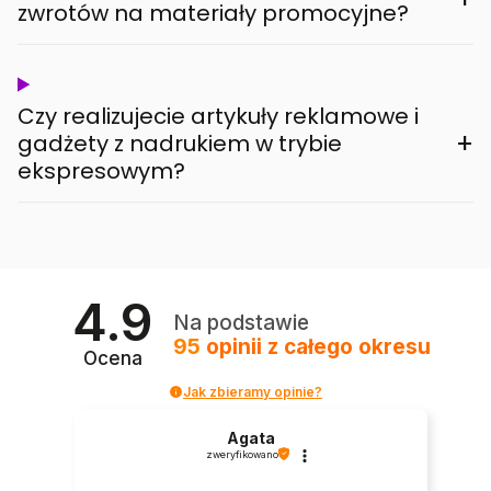
zwrotów na materiały promocyjne?
Czy realizujecie artykuły reklamowe i
+
gadżety z nadrukiem w trybie
ekspresowym?
4.9
Na podstawie
95
opinii
z całego okresu
Ocena
Jak zbieramy opinie?
Agata
zweryfikowano