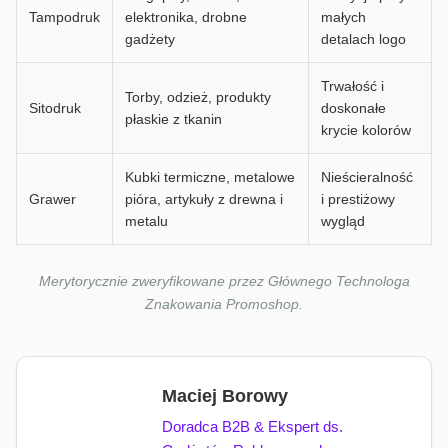
Tampodruk
elektronika, drobne
małych
gadżety
detalach logo
Trwałość i
Torby, odzież, produkty
Sitodruk
doskonałe
płaskie z tkanin
krycie kolorów
Kubki termiczne, metalowe
Nieścieralność
Grawer
pióra, artykuły z drewna i
i prestiżowy
metalu
wygląd
Merytorycznie zweryfikowane przez Głównego Technologa
Znakowania Promoshop.
Maciej Borowy
Doradca B2B & Ekspert ds.