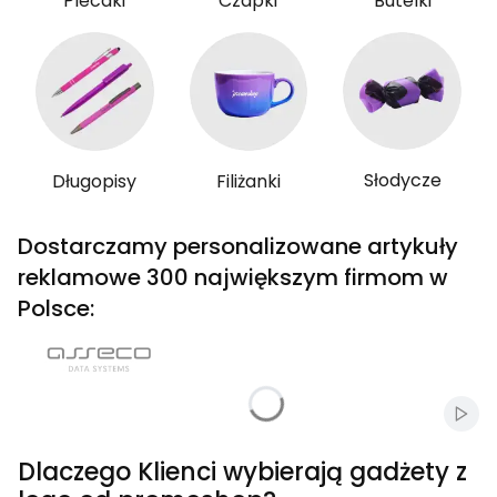
Plecaki
Czapki
Butelki
Słodycze
Długopisy
Filiżanki
Dostarczamy personalizowane artykuły
reklamowe 300 największym firmom w
Polsce:
Włąc
Dlaczego Klienci wybierają gadżety z