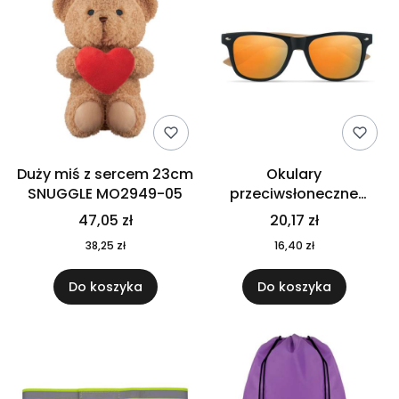
Duży miś z sercem 23cm
Okulary
SNUGGLE MO2949-05
przeciwsłoneczne
CALIFORNIA TOUCH
47,05 zł
20,17 zł
MO9617-10
38,25 zł
16,40 zł
Do koszyka
Do koszyka