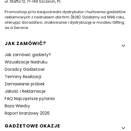
ul. Staffa 12, 71-149 Szczecin, PL
Promoshop.pl to bezpośredni dystrybutor i hurtownia gadżetów
reklamowych z nadrukiem dla firm (B2B). Działamy od 1998 roku,
oferując doradztwo, znakowanie i dystrybucję w modelu Gifting
as a Service.
Linki w stopce
JAK ZAMÓWIĆ?
Jak zamówić gadżety?
Wizualizacje Nadruku
Doradcy Gadżetowi
Terminy Realizacji
Zamawianie próbek
Jakość i Reklamacje
FAQ Najczęstsze pytania
Baza Wiedzy
Raport branżowy 2026
GADŻETOWE OKAZJE