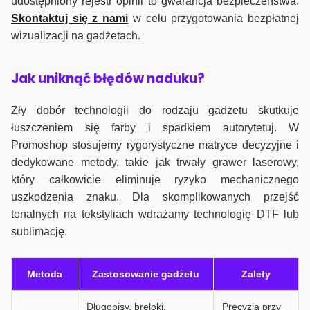
udostępniony rejestr opinii to gwarancja bezpieczeństwa.
Skontaktuj się z nami
w celu przygotowania bezpłatnej
wizualizacji na gadżetach.
J
ak uniknąć błędów naduku?
Zły dobór technologii do rodzaju gadżetu skutkuje
łuszczeniem się farby i spadkiem autorytetuj. W
Promoshop stosujemy rygorystyczne matryce decyzyjne i
dedykowane metody, takie jak trwały grawer laserowy,
który całkowicie eliminuje ryzyko mechanicznego
uszkodzenia znaku. Dla skomplikowanych przejść
tonalnych na tekstyliach wdrażamy technologię DTF lub
sublimację.
Metoda
Zastosowanie gadżetu
Zalety
Długopisy, breloki,
Precyzja przy