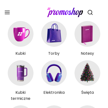
Gadże
Otwórz wy
Kubki
Torby
Notesy
Kubki
Elektronika
Święta
termiczne