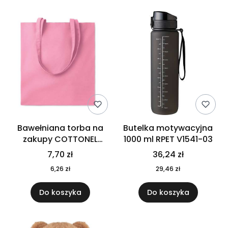
Bawełniana torba na
Butelka motywacyjna
zakupy COTTONEL
1000 ml RPET V1541-03
COLOUR++ MO9846-11
7,70 zł
36,24 zł
6,26 zł
29,46 zł
Do koszyka
Do koszyka