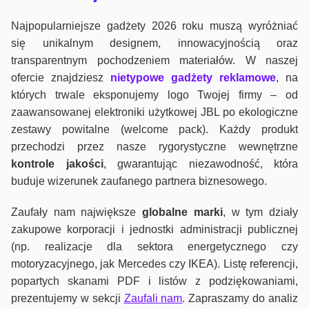
Najpopularniejsze gadżety 2026 roku muszą wyróżniać
się unikalnym designem, innowacyjnością oraz
transparentnym pochodzeniem materiałów. W naszej
ofercie znajdziesz
nietypowe gadżety reklamowe
, na
których trwale eksponujemy logo Twojej firmy – od
zaawansowanej elektroniki użytkowej JBL po ekologiczne
zestawy powitalne (welcome pack). Każdy produkt
przechodzi przez nasze rygorystyczne wewnętrzne
kontrole jako
ści
, gwarantując niezawodność, która
buduje wizerunek zaufanego partnera biznesowego.
Zaufały nam największe
globalne marki
, w tym działy
zakupowe korporacji i jednostki administracji publicznej
(np. realizacje dla sektora energetycznego czy
motoryzacyjnego, jak Mercedes czy IKEA). Listę referencji,
popartych skanami PDF i listów z podziękowaniami,
prezentujemy w sekcji
Zaufali nam
. Zapraszamy do analiz