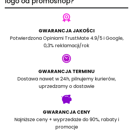
logo od promoshop?
GWARANCJA JAKOŚCI
Potwierdzona
Opiniami TrustMate
4.9/5 i
Google
,
0,3% reklamacji/rok
GWARANCJA TERMINU
Dostawa nawet w 24h, pilnujemy kurierów,
uprzedzamy o dostawie
GWARANCJA CENY
Najniższe ceny + wyprzedaże do 90%, rabaty i
promocje