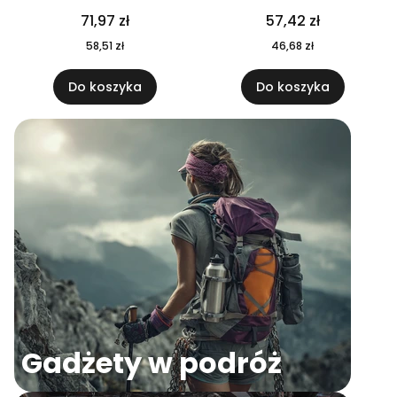
04
71,97 zł
57,42 zł
58,51 zł
46,68 zł
Do koszyka
Do koszyka
Gadżety w podróż