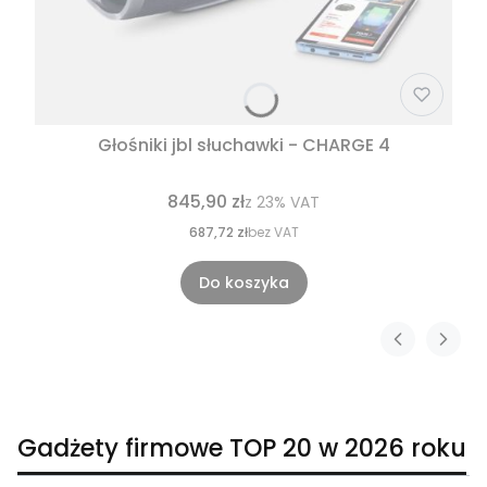
Głośniki jbl słuchawki - CHARGE 4
845,90 zł
z
23%
VAT
687,72 zł
bez VAT
Do koszyka
Gadżety firmowe TOP 20 w 2026 roku