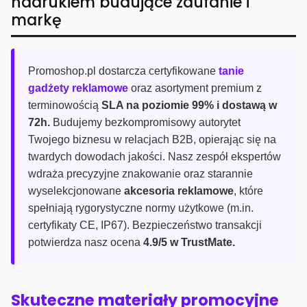
nadrukiem budujące zaufanie i
markę
Promoshop.pl dostarcza certyfikowane
tanie
gadżety reklamowe
oraz asortyment premium z
terminowością
SLA na poziomie 99% i dostawą w
72h.
Budujemy bezkompromisowy autorytet
Twojego biznesu w relacjach B2B, opierając się na
twardych dowodach jakości. Nasz zespół ekspertów
wdraża precyzyjne znakowanie oraz starannie
wyselekcjonowane
akcesoria reklamowe
, które
spełniają rygorystyczne normy użytkowe (m.in.
certyfikaty CE, IP67). Bezpieczeństwo transakcji
potwierdza nasz ocena
4.9/5 w TrustMate.
Skuteczne materiały promocyjne