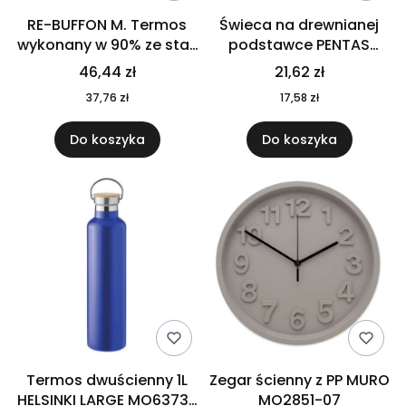
RE-BUFFON M. Termos
Świeca na drewnianej
wykonany w 90% ze stali
podstawce PENTAS
nierdzewnej
MO6282-40
46,44 zł
21,62 zł
pochodzącej z
37,76 zł
17,58 zł
recyklingu 520 ml 94294
Do koszyka
Do koszyka
Termos dwuścienny 1L
Zegar ścienny z PP MURO
HELSINKI LARGE MO6373-
MO2851-07