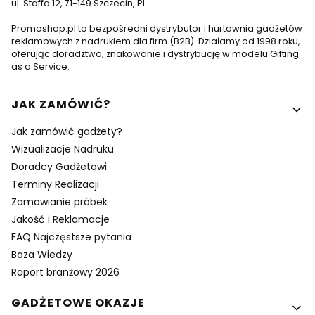
ul. Staffa 12, 71-149 Szczecin, PL
Promoshop.pl to bezpośredni dystrybutor i hurtownia gadżetów
reklamowych z nadrukiem dla firm (B2B). Działamy od 1998 roku,
oferując doradztwo, znakowanie i dystrybucję w modelu Gifting
as a Service.
Linki w stopce
JAK ZAMÓWIĆ?
Jak zamówić gadżety?
Wizualizacje Nadruku
Doradcy Gadżetowi
Terminy Realizacji
Zamawianie próbek
Jakość i Reklamacje
FAQ Najczęstsze pytania
Baza Wiedzy
Raport branżowy 2026
GADŻETOWE OKAZJE