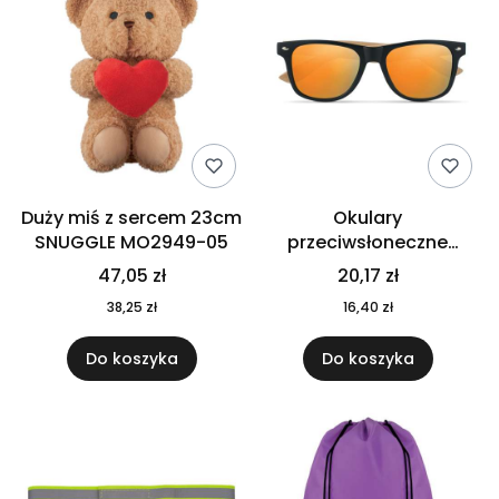
Duży miś z sercem 23cm
Okulary
SNUGGLE MO2949-05
przeciwsłoneczne
CALIFORNIA TOUCH
47,05 zł
20,17 zł
MO9617-10
38,25 zł
16,40 zł
Do koszyka
Do koszyka