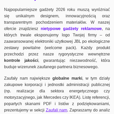
Najpopularniejsze gadżety 2026 roku muszą wyróżniać
się unikalnym designem, innowacyjnością oraz
transparentnym pochodzeniem materiałów. W naszej
ofercie znajdziesz
nietypowe gadżety reklamowe
, na
których trwale eksponujemy logo Twojej firmy – od
zaawansowanej elektroniki użytkowej JBL po ekologiczne
zestawy powitalne (welcome pack). Każdy produkt
przechodzi przez nasze rygorystyczne wewnętrzne
kontrole jako
ści
, gwarantując niezawodność, która
buduje wizerunek zaufanego partnera biznesowego.
Zaufały nam największe
globalne marki
, w tym działy
zakupowe korporacji i jednostki administracji publicznej
(np. realizacje dla sektora energetycznego czy
motoryzacyjnego, jak Mercedes czy IKEA). Listę referencji,
popartych skanami PDF i listów z podziękowaniami,
prezentujemy w sekcji
Zaufali nam
. Zapraszamy do analiz