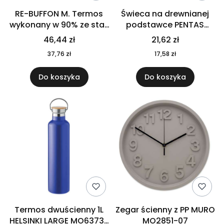
RE-BUFFON M. Termos
Świeca na drewnianej
wykonany w 90% ze stali
podstawce PENTAS
nierdzewnej
MO6282-40
46,44 zł
21,62 zł
pochodzącej z
37,76 zł
17,58 zł
recyklingu 520 ml 94294
Do koszyka
Do koszyka
Termos dwuścienny 1L
Zegar ścienny z PP MURO
HELSINKI LARGE MO6373-
MO2851-07