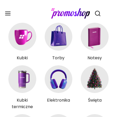
Gadże
Otwórz wy
Kubki
Torby
Notesy
Kubki
Elektronika
Święta
termiczne