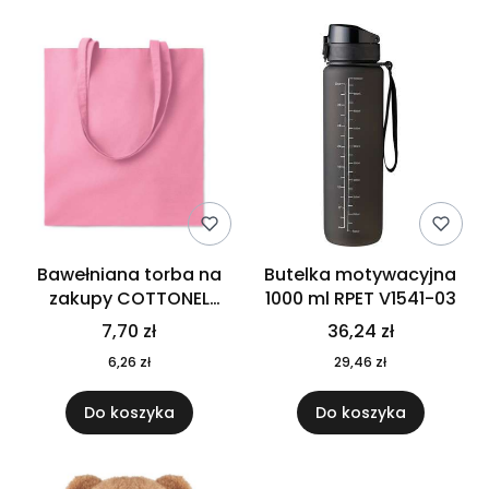
Bawełniana torba na
Butelka motywacyjna
zakupy COTTONEL
1000 ml RPET V1541-03
COLOUR++ MO9846-11
7,70 zł
36,24 zł
6,26 zł
29,46 zł
Do koszyka
Do koszyka