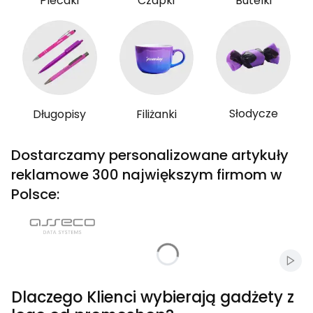
Plecaki
Czapki
Butelki
Słodycze
Długopisy
Filiżanki
Dostarczamy personalizowane artykuły
reklamowe 300 największym firmom w
Polsce:
Włąc
Dlaczego Klienci wybierają gadżety z