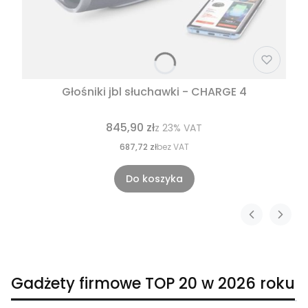
Głośniki jbl słuchawki - CHARGE 4
845,90 zł
z
23%
VAT
687,72 zł
bez VAT
Do koszyka
Gadżety firmowe TOP 20 w 2026 roku