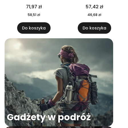
04
71,97 zł
57,42 zł
58,51 zł
46,68 zł
Do koszyka
Do koszyka
Gadżety w podróż