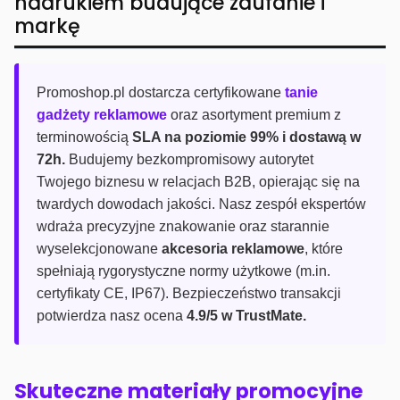
nadrukiem budujące zaufanie i
markę
Promoshop.pl dostarcza certyfikowane
tanie
gadżety reklamowe
oraz asortyment premium z
terminowością
SLA na poziomie 99% i dostawą w
72h.
Budujemy bezkompromisowy autorytet
Twojego biznesu w relacjach B2B, opierając się na
twardych dowodach jakości. Nasz zespół ekspertów
wdraża precyzyjne znakowanie oraz starannie
wyselekcjonowane
akcesoria reklamowe
, które
spełniają rygorystyczne normy użytkowe (m.in.
certyfikaty CE, IP67). Bezpieczeństwo transakcji
potwierdza nasz ocena
4.9/5 w TrustMate.
Skuteczne materiały promocyjne