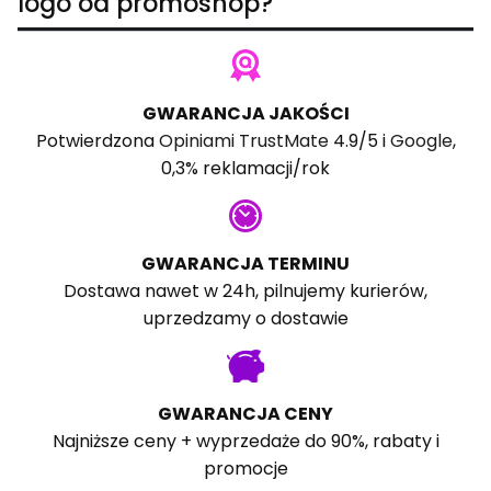
logo od promoshop?
GWARANCJA JAKOŚCI
Potwierdzona
Opiniami TrustMate
4.9/5 i
Google
,
0,3% reklamacji/rok
GWARANCJA TERMINU
Dostawa nawet w 24h, pilnujemy kurierów,
uprzedzamy o dostawie
GWARANCJA CENY
Najniższe ceny + wyprzedaże do 90%, rabaty i
promocje