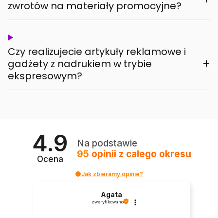
zwrotów na materiały promocyjne?
Czy realizujecie artykuły reklamowe i
+
gadżety z nadrukiem w trybie
ekspresowym?
4.9
Na podstawie
95
opinii
z całego okresu
Ocena
Jak zbieramy opinie?
Agata
zweryfikowano