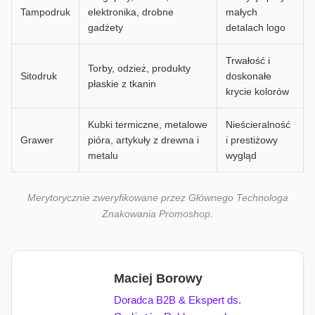
Tampodruk
elektronika, drobne
małych
gadżety
detalach logo
Trwałość i
Torby, odzież, produkty
Sitodruk
doskonałe
płaskie z tkanin
krycie kolorów
Kubki termiczne, metalowe
Nieścieralność
Grawer
pióra, artykuły z drewna i
i prestiżowy
metalu
wygląd
Merytorycznie zweryfikowane przez Głównego Technologa
Znakowania Promoshop.
Maciej Borowy
Doradca B2B & Ekspert ds.