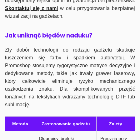
udostępniony rejestr opinii to gwarancja bezpieczeństwa.
Skontaktuj się z nami
w celu przygotowania bezpłatnej
wizualizacji na gadżetach.
J
ak uniknąć błędów naduku?
Zły dobór technologii do rodzaju gadżetu skutkuje
łuszczeniem się farby i spadkiem autorytetuj. W
Promoshop stosujemy rygorystyczne matryce decyzyjne i
dedykowane metody, takie jak trwały grawer laserowy,
który całkowicie eliminuje ryzyko mechanicznego
uszkodzenia znaku. Dla skomplikowanych przejść
tonalnych na tekstyliach wdrażamy technologię DTF lub
sublimację.
Metoda
Zastosowanie gadżetu
Zalety
Długopisy, breloki,
Precyzja przy