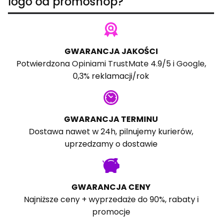
logo od promoshop?
GWARANCJA JAKOŚCI
Potwierdzona
Opiniami TrustMate
4.9/5 i
Google
,
0,3% reklamacji/rok
GWARANCJA TERMINU
Dostawa nawet w 24h, pilnujemy kurierów,
uprzedzamy o dostawie
GWARANCJA CENY
Najniższe ceny + wyprzedaże do 90%, rabaty i
promocje