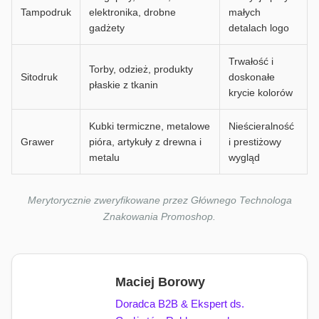
Tampodruk
elektronika, drobne
małych
gadżety
detalach logo
Trwałość i
Torby, odzież, produkty
Sitodruk
doskonałe
płaskie z tkanin
krycie kolorów
Kubki termiczne, metalowe
Nieścieralność
Grawer
pióra, artykuły z drewna i
i prestiżowy
metalu
wygląd
Merytorycznie zweryfikowane przez Głównego Technologa
Znakowania Promoshop.
Maciej Borowy
Doradca B2B & Ekspert ds.