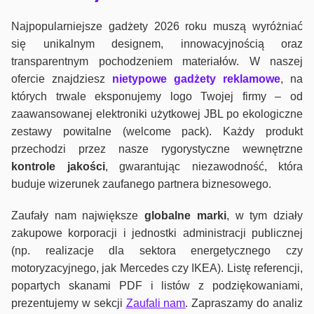
Najpopularniejsze gadżety 2026 roku muszą wyróżniać
się unikalnym designem, innowacyjnością oraz
transparentnym pochodzeniem materiałów. W naszej
ofercie znajdziesz
nietypowe gadżety reklamowe
, na
których trwale eksponujemy logo Twojej firmy – od
zaawansowanej elektroniki użytkowej JBL po ekologiczne
zestawy powitalne (welcome pack). Każdy produkt
przechodzi przez nasze rygorystyczne wewnętrzne
kontrole jako
ści
, gwarantując niezawodność, która
buduje wizerunek zaufanego partnera biznesowego.
Zaufały nam największe
globalne marki
, w tym działy
zakupowe korporacji i jednostki administracji publicznej
(np. realizacje dla sektora energetycznego czy
motoryzacyjnego, jak Mercedes czy IKEA). Listę referencji,
popartych skanami PDF i listów z podziękowaniami,
prezentujemy w sekcji
Zaufali nam
. Zapraszamy do analiz