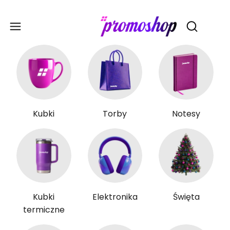
Gadże
Otwórz wy
Kubki
Torby
Notesy
Kubki
Elektronika
Święta
termiczne