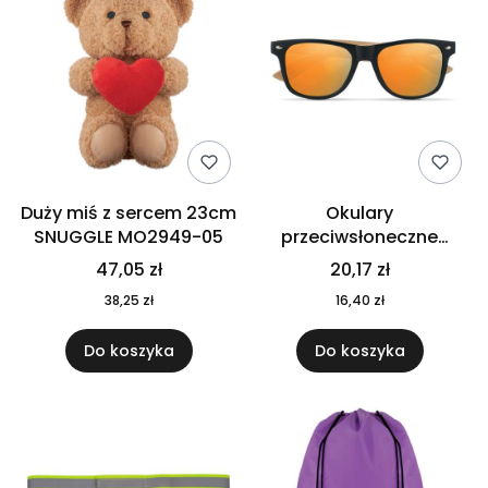
Duży miś z sercem 23cm
Okulary
SNUGGLE MO2949-05
przeciwsłoneczne
CALIFORNIA TOUCH
47,05 zł
20,17 zł
MO9617-10
38,25 zł
16,40 zł
Do koszyka
Do koszyka