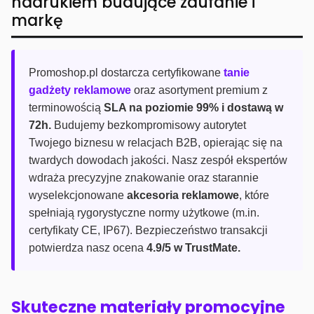
nadrukiem budujące zaufanie i
markę
Promoshop.pl dostarcza certyfikowane
tanie
gadżety reklamowe
oraz asortyment premium z
terminowością
SLA na poziomie 99% i dostawą w
72h.
Budujemy bezkompromisowy autorytet
Twojego biznesu w relacjach B2B, opierając się na
twardych dowodach jakości. Nasz zespół ekspertów
wdraża precyzyjne znakowanie oraz starannie
wyselekcjonowane
akcesoria reklamowe
, które
spełniają rygorystyczne normy użytkowe (m.in.
certyfikaty CE, IP67). Bezpieczeństwo transakcji
potwierdza nasz ocena
4.9/5 w TrustMate.
Skuteczne materiały promocyjne