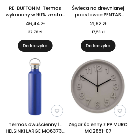
RE-BUFFON M. Termos
Świeca na drewnianej
wykonany w 90% ze stali
podstawce PENTAS
nierdzewnej
MO6282-40
46,44 zł
21,62 zł
pochodzącej z
37,76 zł
17,58 zł
recyklingu 520 ml 94294
Do koszyka
Do koszyka
Termos dwuścienny 1L
Zegar ścienny z PP MURO
HELSINKI LARGE MO6373-
MO2851-07