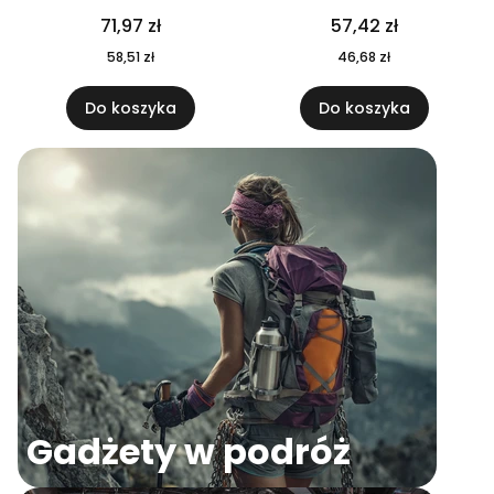
04
71,97 zł
57,42 zł
58,51 zł
46,68 zł
Do koszyka
Do koszyka
Gadżety w podróż