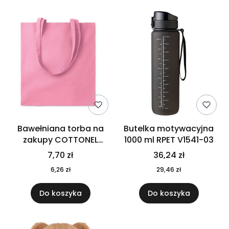
Bawełniana torba na
Butelka motywacyjna
zakupy COTTONEL
1000 ml RPET V1541-03
COLOUR++ MO9846-11
7,70 zł
36,24 zł
6,26 zł
29,46 zł
Do koszyka
Do koszyka