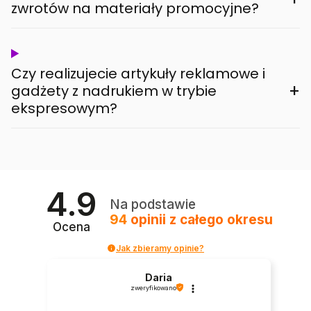
zwrotów na materiały promocyjne?
Czy realizujecie artykuły reklamowe i
+
gadżety z nadrukiem w trybie
ekspresowym?
4.9
Na podstawie
94
opinii
z całego okresu
Ocena
Jak zbieramy opinie?
Daria
zweryfikowano