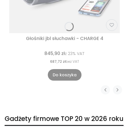
Głośniki jbl słuchawki - CHARGE 4
845,90 zł
z
23%
VAT
687,72 zł
bez VAT
Do koszyka
Gadżety firmowe TOP 20 w 2026 roku