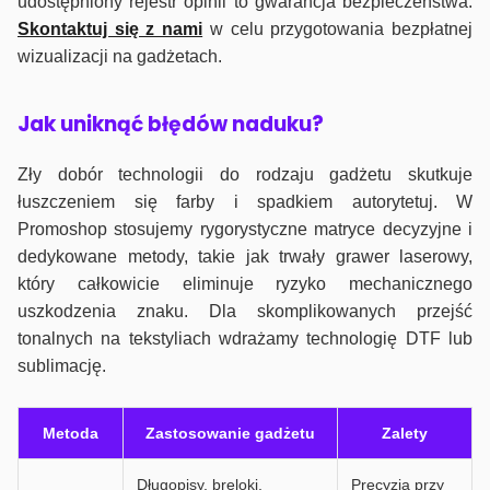
udostępniony rejestr opinii to gwarancja bezpieczeństwa.
Skontaktuj się z nami
w celu przygotowania bezpłatnej
wizualizacji na gadżetach.
J
ak uniknąć błędów naduku?
Zły dobór technologii do rodzaju gadżetu skutkuje
łuszczeniem się farby i spadkiem autorytetuj. W
Promoshop stosujemy rygorystyczne matryce decyzyjne i
dedykowane metody, takie jak trwały grawer laserowy,
który całkowicie eliminuje ryzyko mechanicznego
uszkodzenia znaku. Dla skomplikowanych przejść
tonalnych na tekstyliach wdrażamy technologię DTF lub
sublimację.
Metoda
Zastosowanie gadżetu
Zalety
Długopisy, breloki,
Precyzja przy