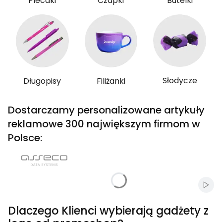
Plecaki
Czapki
Butelki
Słodycze
Długopisy
Filiżanki
Dostarczamy personalizowane artykuły
reklamowe 300 największym firmom w
Polsce:
Włąc
Dlaczego Klienci wybierają gadżety z