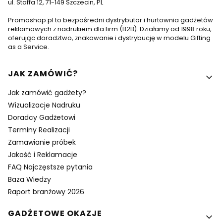
ul. Staffa 12, 71-149 Szczecin, PL
Promoshop.pl to bezpośredni dystrybutor i hurtownia gadżetów
reklamowych z nadrukiem dla firm (B2B). Działamy od 1998 roku,
oferując doradztwo, znakowanie i dystrybucję w modelu Gifting
as a Service.
Linki w stopce
JAK ZAMÓWIĆ?
Jak zamówić gadżety?
Wizualizacje Nadruku
Doradcy Gadżetowi
Terminy Realizacji
Zamawianie próbek
Jakość i Reklamacje
FAQ Najczęstsze pytania
Baza Wiedzy
Raport branżowy 2026
GADŻETOWE OKAZJE