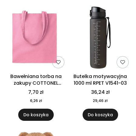
Bawełniana torba na
Butelka motywacyjna
zakupy COTTONEL
1000 ml RPET V1541-03
COLOUR++ MO9846-11
7,70 zł
36,24 zł
6,26 zł
29,46 zł
Do koszyka
Do koszyka