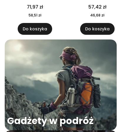
04
71,97 zł
57,42 zł
58,51 zł
46,68 zł
Do koszyka
Do koszyka
Gadżety w podróż