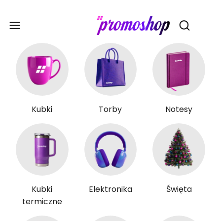
Gadże
Otwórz wy
Kubki
Torby
Notesy
Kubki
Elektronika
Święta
termiczne