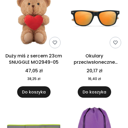
Duży miś z sercem 23cm
Okulary
SNUGGLE MO2949-05
przeciwsłoneczne
CALIFORNIA TOUCH
47,05 zł
20,17 zł
MO9617-10
38,25 zł
16,40 zł
Do koszyka
Do koszyka