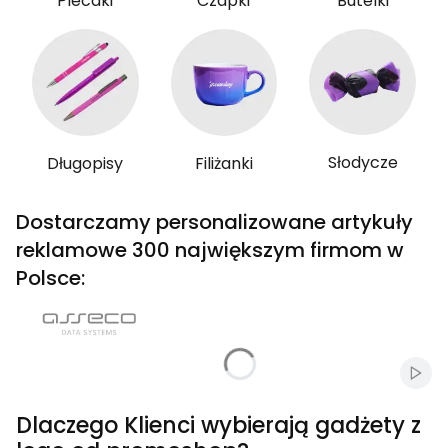
Plecaki
Czapki
Butelki
Słodycze
Długopisy
Filiżanki
Dostarczamy personalizowane artykuły
reklamowe 300 największym firmom w
Polsce:
Włąc
Dlaczego Klienci wybierają gadżety z