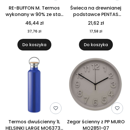
RE-BUFFON M. Termos
Świeca na drewnianej
wykonany w 90% ze stali
podstawce PENTAS
nierdzewnej
MO6282-40
46,44 zł
21,62 zł
pochodzącej z
37,76 zł
17,58 zł
recyklingu 520 ml 94294
Do koszyka
Do koszyka
Termos dwuścienny 1L
Zegar ścienny z PP MURO
HELSINKI LARGE MO6373-
MO2851-07