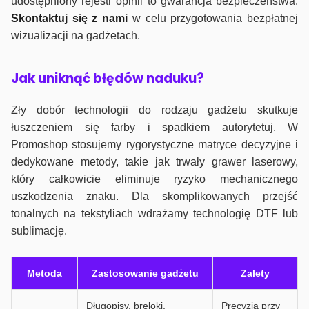
udostępniony rejestr opinii to gwarancja bezpieczeństwa.
Skontaktuj się z nami
w celu przygotowania bezpłatnej
wizualizacji na gadżetach.
J
ak uniknąć błędów naduku?
Zły dobór technologii do rodzaju gadżetu skutkuje
łuszczeniem się farby i spadkiem autorytetuj. W
Promoshop stosujemy rygorystyczne matryce decyzyjne i
dedykowane metody, takie jak trwały grawer laserowy,
który całkowicie eliminuje ryzyko mechanicznego
uszkodzenia znaku. Dla skomplikowanych przejść
tonalnych na tekstyliach wdrażamy technologię DTF lub
sublimację.
Metoda
Zastosowanie gadżetu
Zalety
Długopisy, breloki,
Precyzja przy