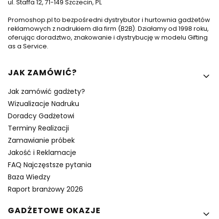
ul. Staffa 12, 71-149 Szczecin, PL
Promoshop.pl to bezpośredni dystrybutor i hurtownia gadżetów
reklamowych z nadrukiem dla firm (B2B). Działamy od 1998 roku,
oferując doradztwo, znakowanie i dystrybucję w modelu Gifting
as a Service.
Linki w stopce
JAK ZAMÓWIĆ?
Jak zamówić gadżety?
Wizualizacje Nadruku
Doradcy Gadżetowi
Terminy Realizacji
Zamawianie próbek
Jakość i Reklamacje
FAQ Najczęstsze pytania
Baza Wiedzy
Raport branżowy 2026
GADŻETOWE OKAZJE