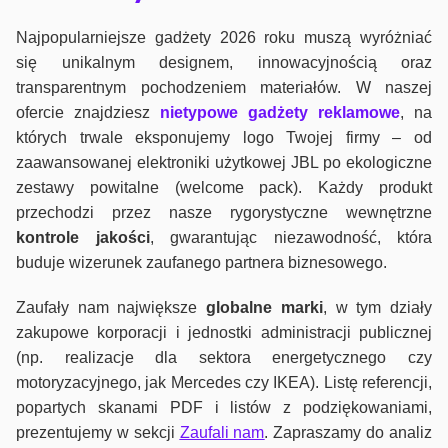
Najpopularniejsze gadżety 2026 roku muszą wyróżniać
się unikalnym designem, innowacyjnością oraz
transparentnym pochodzeniem materiałów. W naszej
ofercie znajdziesz
nietypowe gadżety reklamowe
, na
których trwale eksponujemy logo Twojej firmy – od
zaawansowanej elektroniki użytkowej JBL po ekologiczne
zestawy powitalne (welcome pack). Każdy produkt
przechodzi przez nasze rygorystyczne wewnętrzne
kontrole jako
ści
, gwarantując niezawodność, która
buduje wizerunek zaufanego partnera biznesowego.
Zaufały nam największe
globalne marki
, w tym działy
zakupowe korporacji i jednostki administracji publicznej
(np. realizacje dla sektora energetycznego czy
motoryzacyjnego, jak Mercedes czy IKEA). Listę referencji,
popartych skanami PDF i listów z podziękowaniami,
prezentujemy w sekcji
Zaufali nam
. Zapraszamy do analiz