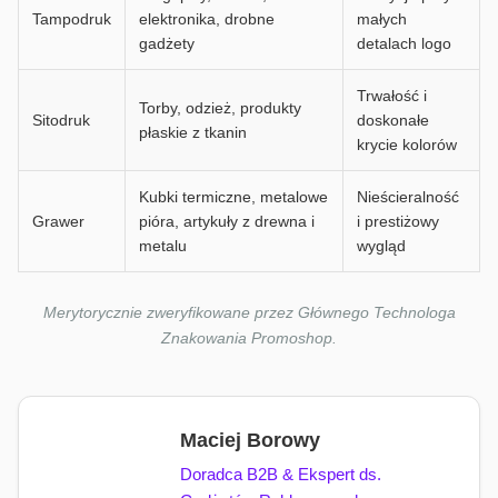
Tampodruk
elektronika, drobne
małych
gadżety
detalach logo
Trwałość i
Torby, odzież, produkty
Sitodruk
doskonałe
płaskie z tkanin
krycie kolorów
Kubki termiczne, metalowe
Nieścieralność
Grawer
pióra, artykuły z drewna i
i prestiżowy
metalu
wygląd
Merytorycznie zweryfikowane przez Głównego Technologa
Znakowania Promoshop.
Maciej Borowy
Doradca B2B & Ekspert ds.