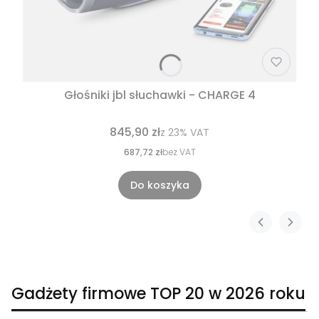
Głośniki jbl słuchawki - CHARGE 4
845,90 zł
z
23%
VAT
687,72 zł
bez VAT
Do koszyka
Gadżety firmowe TOP 20 w 2026 roku