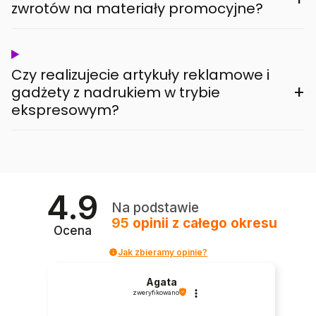
zwrotów na materiały promocyjne?
Czy realizujecie artykuły reklamowe i
+
gadżety z nadrukiem w trybie
ekspresowym?
4.9
Na podstawie
95
opinii
z całego okresu
Ocena
Jak zbieramy opinie?
Agata
zweryfikowano