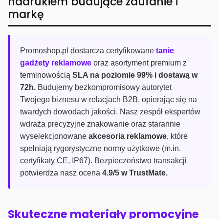
nadrukiem budujące zaufanie i
markę
Promoshop.pl dostarcza certyfikowane
tanie
gadżety reklamowe
oraz asortyment premium z
terminowością
SLA na poziomie 99% i dostawą w
72h.
Budujemy bezkompromisowy autorytet
Twojego biznesu w relacjach B2B, opierając się na
twardych dowodach jakości. Nasz zespół ekspertów
wdraża precyzyjne znakowanie oraz starannie
wyselekcjonowane
akcesoria reklamowe
, które
spełniają rygorystyczne normy użytkowe (m.in.
certyfikaty CE, IP67). Bezpieczeństwo transakcji
potwierdza nasz ocena
4.9/5 w TrustMate.
Skuteczne materiały promocyjne