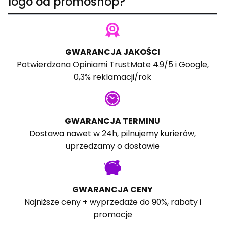
logo od promoshop?
GWARANCJA JAKOŚCI
Potwierdzona
Opiniami TrustMate
4.9/5 i
Google
,
0,3% reklamacji/rok
GWARANCJA TERMINU
Dostawa nawet w 24h, pilnujemy kurierów,
uprzedzamy o dostawie
GWARANCJA CENY
Najniższe ceny + wyprzedaże do 90%, rabaty i
promocje