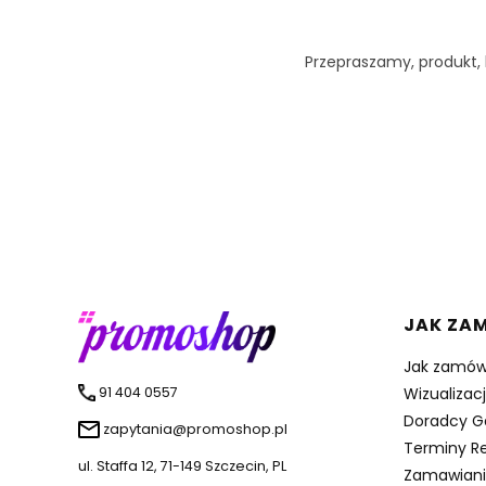
Przepraszamy, produkt, k
Linki 
JAK ZA
Jak zamów
91 404 0557
Wizualizac
Doradcy G
zapytania@promoshop.pl
Terminy Re
ul. Staffa 12, 71-149 Szczecin, PL
Zamawiani