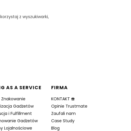
korzystaj z wyszukiwarki,
NG AS A SERVICE
FIRMA
i Znakowanie
KONTAKT ☎️
lizacja Gadżetów
Opinie Trustmate
cja i Fulfillment
Zaufali nam
nowanie Gadżetów
Case Study
y Lojalnościowe
Blog