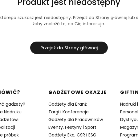
Produkt jest niedostępny
tórego szukasz jest niedostępny. Przejdź do Strony głównej lub s
żeby znaleźć to, co Cię interesuje.
Przejdź do Strony głównej
w stopce
MÓWIĆ?
GADŻETOWE OKAZJE
GIFTI
ić gadżety?
Gadżety dla Branż
Nadruki 
je Nadruku
Targi i Konferencje
Persona
adżetowi
Gadżety dla Pracowników
Dystrybu
alizacji
Eventy, Festyny i Sport
Magazy
e próbek
Gadżety Eko, CSR i ESG
Program