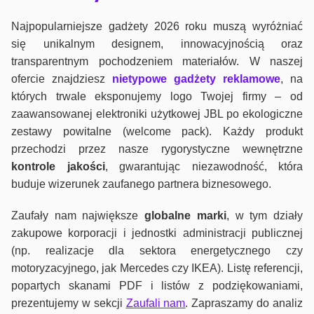
Najpopularniejsze gadżety 2026 roku muszą wyróżniać
się unikalnym designem, innowacyjnością oraz
transparentnym pochodzeniem materiałów. W naszej
ofercie znajdziesz
nietypowe gadżety reklamowe
, na
których trwale eksponujemy logo Twojej firmy – od
zaawansowanej elektroniki użytkowej JBL po ekologiczne
zestawy powitalne (welcome pack). Każdy produkt
przechodzi przez nasze rygorystyczne wewnętrzne
kontrole jako
ści
, gwarantując niezawodność, która
buduje wizerunek zaufanego partnera biznesowego.
Zaufały nam największe
globalne marki
, w tym działy
zakupowe korporacji i jednostki administracji publicznej
(np. realizacje dla sektora energetycznego czy
motoryzacyjnego, jak Mercedes czy IKEA). Listę referencji,
popartych skanami PDF i listów z podziękowaniami,
prezentujemy w sekcji
Zaufali nam
. Zapraszamy do analiz