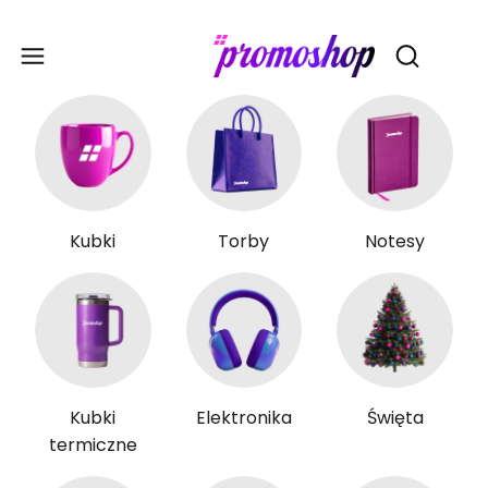
Gadże
Otwórz wy
Kubki
Torby
Notesy
Kubki
Elektronika
Święta
termiczne