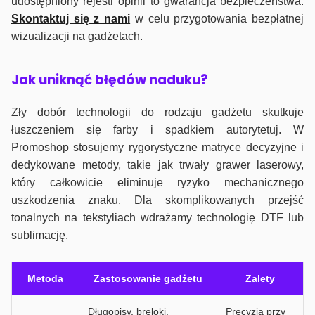
udostępniony rejestr opinii to gwarancja bezpieczeństwa.
Skontaktuj się z nami
w celu przygotowania bezpłatnej
wizualizacji na gadżetach.
J
ak uniknąć błędów naduku?
Zły dobór technologii do rodzaju gadżetu skutkuje
łuszczeniem się farby i spadkiem autorytetuj. W
Promoshop stosujemy rygorystyczne matryce decyzyjne i
dedykowane metody, takie jak trwały grawer laserowy,
który całkowicie eliminuje ryzyko mechanicznego
uszkodzenia znaku. Dla skomplikowanych przejść
tonalnych na tekstyliach wdrażamy technologię DTF lub
sublimację.
Metoda
Zastosowanie gadżetu
Zalety
Długopisy, breloki,
Precyzja przy