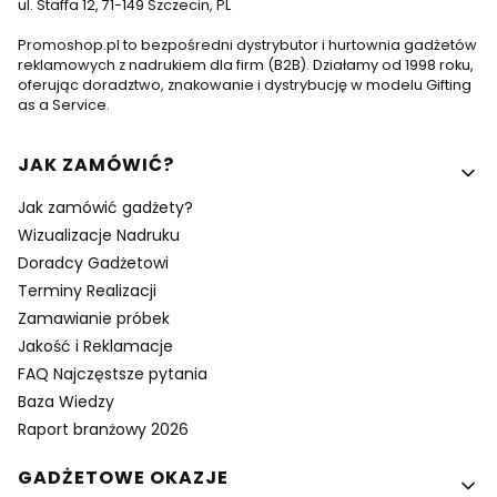
ul. Staffa 12, 71-149 Szczecin, PL
Promoshop.pl to bezpośredni dystrybutor i hurtownia gadżetów
reklamowych z nadrukiem dla firm (B2B). Działamy od 1998 roku,
oferując doradztwo, znakowanie i dystrybucję w modelu Gifting
as a Service.
Linki w stopce
JAK ZAMÓWIĆ?
Jak zamówić gadżety?
Wizualizacje Nadruku
Doradcy Gadżetowi
Terminy Realizacji
Zamawianie próbek
Jakość i Reklamacje
FAQ Najczęstsze pytania
Baza Wiedzy
Raport branżowy 2026
GADŻETOWE OKAZJE