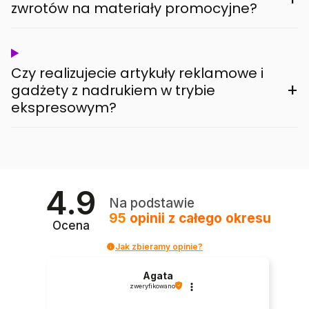
zwrotów na materiały promocyjne?
Czy realizujecie artykuły reklamowe i
+
gadżety z nadrukiem w trybie
ekspresowym?
4.9
Na podstawie
95
opinii
z całego okresu
Ocena
Jak zbieramy opinie?
Agata
zweryfikowano