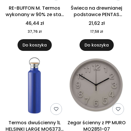
RE-BUFFON M. Termos
Świeca na drewnianej
wykonany w 90% ze stali
podstawce PENTAS
nierdzewnej
MO6282-40
46,44 zł
21,62 zł
pochodzącej z
37,76 zł
17,58 zł
recyklingu 520 ml 94294
Do koszyka
Do koszyka
Termos dwuścienny 1L
Zegar ścienny z PP MURO
HELSINKI LARGE MO6373-
MO2851-07