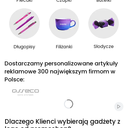
Plecaki
Czapki
Butelki
Słodycze
Długopisy
Filiżanki
Dostarczamy personalizowane artykuły
reklamowe 300 największym firmom w
Polsce:
Włąc
Dlaczego Klienci wybierają gadżety z