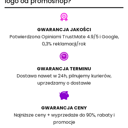
logo od promoshop?
GWARANCJA JAKOŚCI
Potwierdzona
Opiniami TrustMate
4.9/5 i
Google
,
0,3% reklamacji/rok
GWARANCJA TERMINU
Dostawa nawet w 24h, pilnujemy kurierów,
uprzedzamy o dostawie
GWARANCJA CENY
Najniższe ceny + wyprzedaże do 90%, rabaty i
promocje