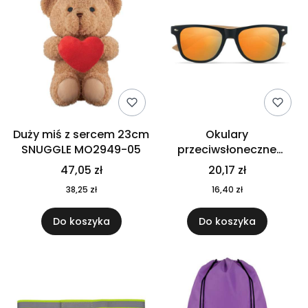
Duży miś z sercem 23cm
Okulary
SNUGGLE MO2949-05
przeciwsłoneczne
CALIFORNIA TOUCH
47,05 zł
20,17 zł
MO9617-10
38,25 zł
16,40 zł
Do koszyka
Do koszyka