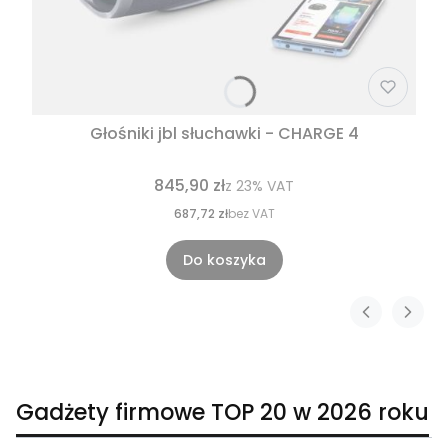
Głośniki jbl słuchawki - CHARGE 4
845,90 zł
z
23%
VAT
687,72 zł
bez VAT
Do koszyka
Gadżety firmowe TOP 20 w 2026 roku