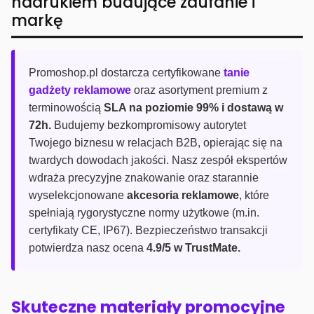
nadrukiem budujące zaufanie i
markę
Promoshop.pl dostarcza certyfikowane
tanie
gadżety reklamowe
oraz asortyment premium z
terminowością
SLA na poziomie 99% i dostawą w
72h.
Budujemy bezkompromisowy autorytet
Twojego biznesu w relacjach B2B, opierając się na
twardych dowodach jakości. Nasz zespół ekspertów
wdraża precyzyjne znakowanie oraz starannie
wyselekcjonowane
akcesoria reklamowe
, które
spełniają rygorystyczne normy użytkowe (m.in.
certyfikaty CE, IP67). Bezpieczeństwo transakcji
potwierdza nasz ocena
4.9/5 w TrustMate.
Skuteczne materiały promocyjne