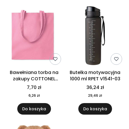
Bawełniana torba na
Butelka motywacyjna
zakupy COTTONEL
1000 ml RPET V1541-03
COLOUR++ MO9846-11
7,70 zł
36,24 zł
6,26 zł
29,46 zł
Do koszyka
Do koszyka