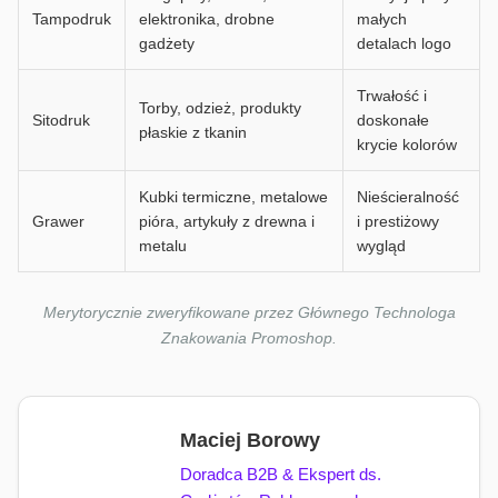
Tampodruk
elektronika, drobne
małych
gadżety
detalach logo
Trwałość i
Torby, odzież, produkty
Sitodruk
doskonałe
płaskie z tkanin
krycie kolorów
Kubki termiczne, metalowe
Nieścieralność
Grawer
pióra, artykuły z drewna i
i prestiżowy
metalu
wygląd
Merytorycznie zweryfikowane przez Głównego Technologa
Znakowania Promoshop.
Maciej Borowy
Doradca B2B & Ekspert ds.