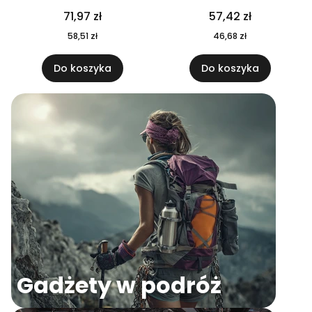
04
71,97 zł
57,42 zł
58,51 zł
46,68 zł
Do koszyka
Do koszyka
Gadżety w podróż