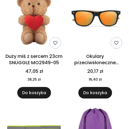
Duży miś z sercem 23cm
Okulary
SNUGGLE MO2949-05
przeciwsłoneczne
CALIFORNIA TOUCH
47,05 zł
20,17 zł
MO9617-10
38,25 zł
16,40 zł
Do koszyka
Do koszyka