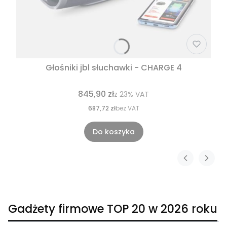
Głośniki jbl słuchawki - CHARGE 4
845,90 zł
z
23%
VAT
687,72 zł
bez VAT
Do koszyka
Gadżety firmowe TOP 20 w 2026 roku