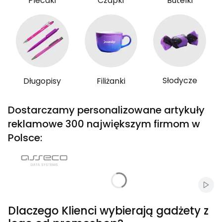
Plecaki
Czapki
Butelki
Słodycze
Długopisy
Filiżanki
Dostarczamy personalizowane artykuły
reklamowe 300 największym firmom w
Polsce:
Włąc
Dlaczego Klienci wybierają gadżety z