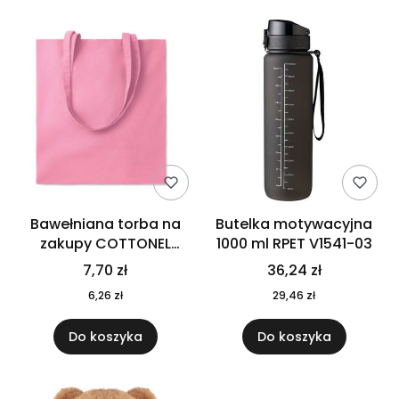
Bawełniana torba na
Butelka motywacyjna
zakupy COTTONEL
1000 ml RPET V1541-03
COLOUR++ MO9846-11
7,70 zł
36,24 zł
6,26 zł
29,46 zł
Do koszyka
Do koszyka