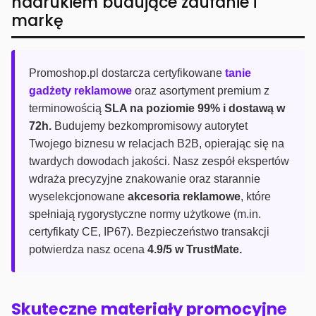
nadrukiem budujące zaufanie i
markę
Promoshop.pl dostarcza certyfikowane
tanie
gadżety reklamowe
oraz asortyment premium z
terminowością
SLA na poziomie 99% i dostawą w
72h.
Budujemy bezkompromisowy autorytet
Twojego biznesu w relacjach B2B, opierając się na
twardych dowodach jakości. Nasz zespół ekspertów
wdraża precyzyjne znakowanie oraz starannie
wyselekcjonowane
akcesoria reklamowe
, które
spełniają rygorystyczne normy użytkowe (m.in.
certyfikaty CE, IP67). Bezpieczeństwo transakcji
potwierdza nasz ocena
4.9/5 w TrustMate.
Skuteczne materiały promocyjne