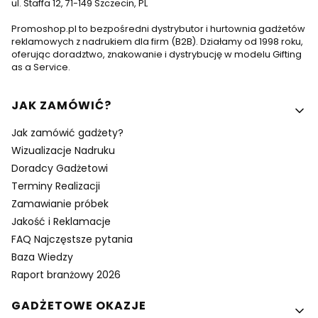
ul. Staffa 12, 71-149 Szczecin, PL
Promoshop.pl to bezpośredni dystrybutor i hurtownia gadżetów
reklamowych z nadrukiem dla firm (B2B). Działamy od 1998 roku,
oferując doradztwo, znakowanie i dystrybucję w modelu Gifting
as a Service.
Linki w stopce
JAK ZAMÓWIĆ?
Jak zamówić gadżety?
Wizualizacje Nadruku
Doradcy Gadżetowi
Terminy Realizacji
Zamawianie próbek
Jakość i Reklamacje
FAQ Najczęstsze pytania
Baza Wiedzy
Raport branżowy 2026
GADŻETOWE OKAZJE