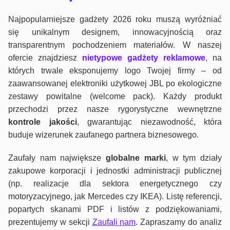
Najpopularniejsze gadżety 2026 roku muszą wyróżniać
się unikalnym designem, innowacyjnością oraz
transparentnym pochodzeniem materiałów. W naszej
ofercie znajdziesz
nietypowe gadżety reklamowe
, na
których trwale eksponujemy logo Twojej firmy – od
zaawansowanej elektroniki użytkowej JBL po ekologiczne
zestawy powitalne (welcome pack). Każdy produkt
przechodzi przez nasze rygorystyczne wewnętrzne
kontrole jako
ści
, gwarantując niezawodność, która
buduje wizerunek zaufanego partnera biznesowego.
Zaufały nam największe
globalne marki
, w tym działy
zakupowe korporacji i jednostki administracji publicznej
(np. realizacje dla sektora energetycznego czy
motoryzacyjnego, jak Mercedes czy IKEA). Listę referencji,
popartych skanami PDF i listów z podziękowaniami,
prezentujemy w sekcji
Zaufali nam
. Zapraszamy do analiz