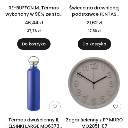
RE-BUFFON M. Termos
Świeca na drewnianej
wykonany w 90% ze stali
podstawce PENTAS
nierdzewnej
MO6282-40
46,44 zł
21,62 zł
pochodzącej z
37,76 zł
17,58 zł
recyklingu 520 ml 94294
Do koszyka
Do koszyka
Termos dwuścienny 1L
Zegar ścienny z PP MURO
HELSINKI LARGE MO6373-
MO2851-07