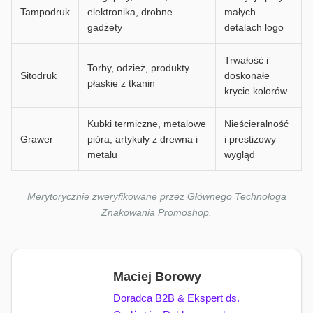
Tampodruk
elektronika, drobne
małych
gadżety
detalach logo
Trwałość i
Torby, odzież, produkty
Sitodruk
doskonałe
płaskie z tkanin
krycie kolorów
Kubki termiczne, metalowe
Nieścieralność
Grawer
pióra, artykuły z drewna i
i prestiżowy
metalu
wygląd
Merytorycznie zweryfikowane przez Głównego Technologa
Znakowania Promoshop.
Maciej Borowy
Doradca B2B & Ekspert ds.