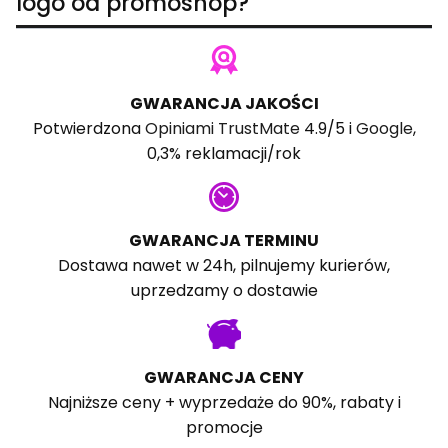
logo od promoshop?
GWARANCJA JAKOŚCI
Potwierdzona
Opiniami TrustMate
4.9/5 i
Google
,
0,3% reklamacji/rok
GWARANCJA TERMINU
Dostawa nawet w 24h, pilnujemy kurierów,
uprzedzamy o dostawie
GWARANCJA CENY
Najniższe ceny + wyprzedaże do 90%, rabaty i
promocje