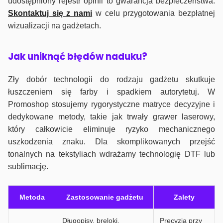
udostępniony rejestr opinii to gwarancja bezpieczeństwa.
Skontaktuj się z nami
w celu przygotowania bezpłatnej
wizualizacji na gadżetach.
J
ak uniknąć błędów naduku?
Zły dobór technologii do rodzaju gadżetu skutkuje
łuszczeniem się farby i spadkiem autorytetuj. W
Promoshop stosujemy rygorystyczne matryce decyzyjne i
dedykowane metody, takie jak trwały grawer laserowy,
który całkowicie eliminuje ryzyko mechanicznego
uszkodzenia znaku. Dla skomplikowanych przejść
tonalnych na tekstyliach wdrażamy technologię DTF lub
sublimację.
Metoda
Zastosowanie gadżetu
Zalety
Długopisy, breloki,
Precyzja przy