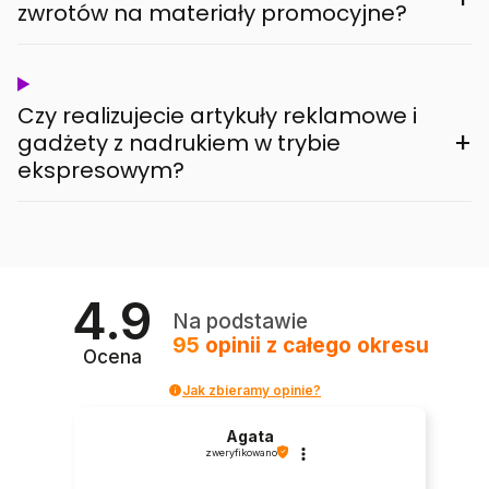
zwrotów na materiały promocyjne?
Czy realizujecie artykuły reklamowe i
+
gadżety z nadrukiem w trybie
ekspresowym?
4.9
Na podstawie
95
opinii
z całego okresu
Ocena
Jak zbieramy opinie?
Agata
zweryfikowano