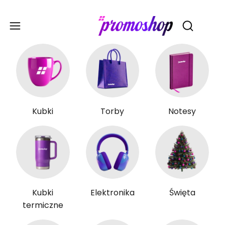
Gadże
Otwórz wy
Kubki
Torby
Notesy
Kubki
Elektronika
Święta
termiczne