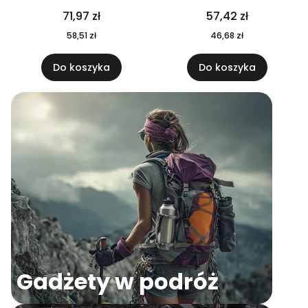
04
71,97 zł
57,42 zł
58,51 zł
46,68 zł
Do koszyka
Do koszyka
Gadżety w podróż