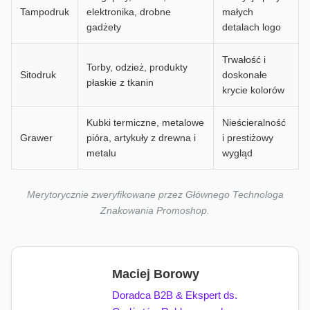
Tampodruk
elektronika, drobne
małych
gadżety
detalach logo
Trwałość i
Torby, odzież, produkty
Sitodruk
doskonałe
płaskie z tkanin
krycie kolorów
Kubki termiczne, metalowe
Nieścieralność
Grawer
pióra, artykuły z drewna i
i prestiżowy
metalu
wygląd
Merytorycznie zweryfikowane przez Głównego Technologa
Znakowania Promoshop.
Maciej Borowy
Doradca B2B & Ekspert ds.