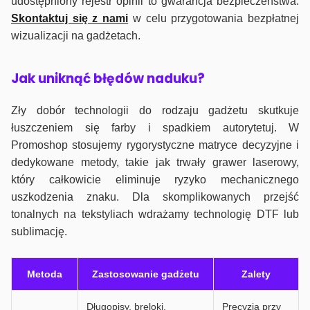
udostępniony rejestr opinii to gwarancja bezpieczeństwa.
Skontaktuj się z nami
w celu przygotowania bezpłatnej
wizualizacji na gadżetach.
J
ak uniknąć błędów naduku?
Zły dobór technologii do rodzaju gadżetu skutkuje
łuszczeniem się farby i spadkiem autorytetuj. W
Promoshop stosujemy rygorystyczne matryce decyzyjne i
dedykowane metody, takie jak trwały grawer laserowy,
który całkowicie eliminuje ryzyko mechanicznego
uszkodzenia znaku. Dla skomplikowanych przejść
tonalnych na tekstyliach wdrażamy technologię DTF lub
sublimację.
Metoda
Zastosowanie gadżetu
Zalety
Długopisy, breloki,
Precyzja przy