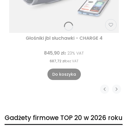
Głośniki jbl słuchawki - CHARGE 4
845,90 zł
z
23%
VAT
687,72 zł
bez VAT
Do koszyka
Gadżety firmowe TOP 20 w 2026 roku