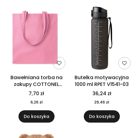
Bawełniana torba na
Butelka motywacyjna
zakupy COTTONEL
1000 ml RPET V1541-03
COLOUR++ MO9846-11
7,70 zł
36,24 zł
6,26 zł
29,46 zł
Do koszyka
Do koszyka