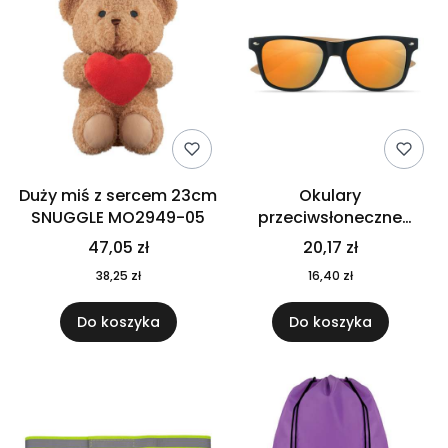
Duży miś z sercem 23cm
Okulary
SNUGGLE MO2949-05
przeciwsłoneczne
CALIFORNIA TOUCH
47,05 zł
20,17 zł
MO9617-10
38,25 zł
16,40 zł
Do koszyka
Do koszyka