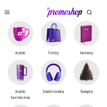
Gadże
Otwórz wy
Kubki
Torby
Notesy
Kubki
Elektronika
Święta
termiczne