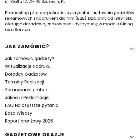
ul. Staffa 12, 71-149 Szczecin, PL
Promoshop.pl to bezpośredni dystrybutor i hurtownia gadżetów
reklamowych z nadrukiem dla firm (B2B). Działamy od 1998 roku,
oferując doradztwo, znakowanie i dystrybucję w modelu Gifting
as a Service.
Linki w stopce
JAK ZAMÓWIĆ?
Jak zamówić gadżety?
Wizualizacje Nadruku
Doradcy Gadżetowi
Terminy Realizacji
Zamawianie próbek
Jakość i Reklamacje
FAQ Najczęstsze pytania
Baza Wiedzy
Raport branżowy 2026
GADŻETOWE OKAZJE