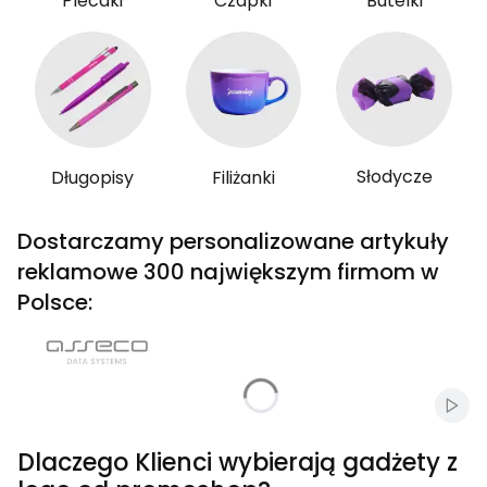
Plecaki
Czapki
Butelki
Słodycze
Długopisy
Filiżanki
Dostarczamy personalizowane artykuły
reklamowe 300 największym firmom w
Polsce:
Włąc
Dlaczego Klienci wybierają gadżety z