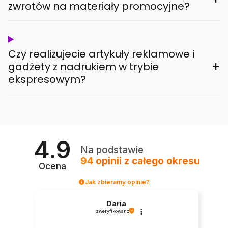
zwrotów na materiały promocyjne?
Czy realizujecie artykuły reklamowe i
+
gadżety z nadrukiem w trybie
ekspresowym?
4.9
Na podstawie
94
opinii
z całego okresu
Ocena
Jak zbieramy opinie?
Daria
zweryfikowano