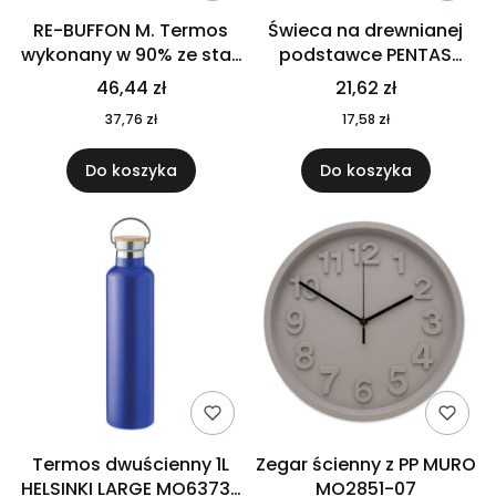
RE-BUFFON M. Termos
Świeca na drewnianej
wykonany w 90% ze stali
podstawce PENTAS
nierdzewnej
MO6282-40
46,44 zł
21,62 zł
pochodzącej z
37,76 zł
17,58 zł
recyklingu 520 ml 94294
Do koszyka
Do koszyka
Termos dwuścienny 1L
Zegar ścienny z PP MURO
HELSINKI LARGE MO6373-
MO2851-07