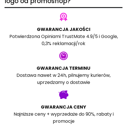
logo od promoshop?
GWARANCJA JAKOŚCI
Potwierdzona
Opiniami TrustMate
4.9/5 i
Google
,
0,3% reklamacji/rok
GWARANCJA TERMINU
Dostawa nawet w 24h, pilnujemy kurierów,
uprzedzamy o dostawie
GWARANCJA CENY
Najniższe ceny + wyprzedaże do 90%, rabaty i
promocje