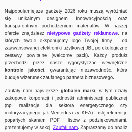
Najpopularniejsze gadżety 2026 roku muszą wyróżniać
się unikalnym designem, innowacyjnością oraz
transparentnym pochodzeniem materiałów. W naszej
ofercie znajdziesz
nietypowe gadżety reklamowe
, na
których trwale eksponujemy logo Twojej firmy – od
zaawansowanej elektroniki użytkowej JBL po ekologiczne
zestawy powitalne (welcome pack). Każdy produkt
przechodzi przez nasze rygorystyczne wewnętrzne
kontrole jako
ści
, gwarantując niezawodność, która
buduje wizerunek zaufanego partnera biznesowego.
Zaufały nam największe
globalne marki
, w tym działy
zakupowe korporacji i jednostki administracji publicznej
(np. realizacje dla sektora energetycznego czy
motoryzacyjnego, jak Mercedes czy IKEA). Listę referencji,
popartych skanami PDF i listów z podziękowaniami,
prezentujemy w sekcji
Zaufali nam
. Zapraszamy do analiz