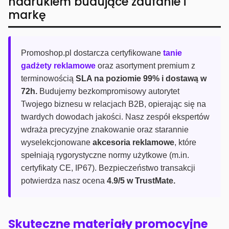
nadrukiem budujące zaufanie i
markę
Promoshop.pl dostarcza certyfikowane
tanie
gadżety reklamowe
oraz asortyment premium z
terminowością
SLA na poziomie 99% i dostawą w
72h.
Budujemy bezkompromisowy autorytet
Twojego biznesu w relacjach B2B, opierając się na
twardych dowodach jakości. Nasz zespół ekspertów
wdraża precyzyjne znakowanie oraz starannie
wyselekcjonowane
akcesoria reklamowe
, które
spełniają rygorystyczne normy użytkowe (m.in.
certyfikaty CE, IP67). Bezpieczeństwo transakcji
potwierdza nasz ocena
4.9/5 w TrustMate.
Skuteczne materiały promocyjne