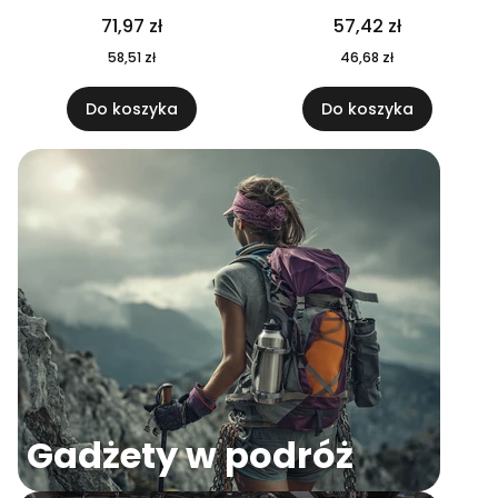
04
71,97 zł
57,42 zł
58,51 zł
46,68 zł
Do koszyka
Do koszyka
Gadżety w podróż