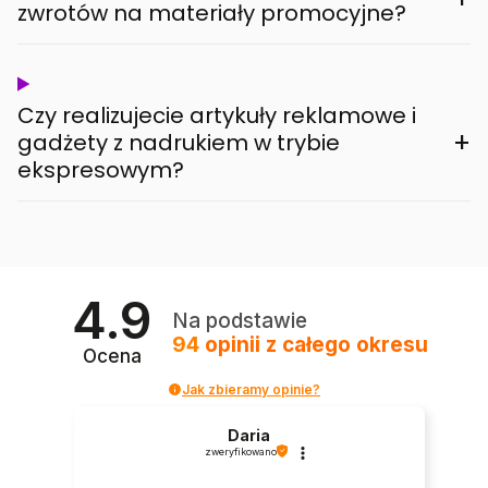
zwrotów na materiały promocyjne?
Czy realizujecie artykuły reklamowe i
+
gadżety z nadrukiem w trybie
ekspresowym?
4.9
Na podstawie
94
opinii
z całego okresu
Ocena
Jak zbieramy opinie?
Daria
zweryfikowano