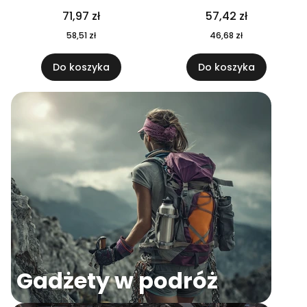
04
71,97 zł
57,42 zł
58,51 zł
46,68 zł
Do koszyka
Do koszyka
Gadżety w podróż