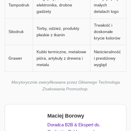
Tampodruk
elektronika, drobne
małych
gadżety
detalach logo
Trwałość i
Torby, odzież, produkty
Sitodruk
doskonałe
płaskie z tkanin
krycie kolorów
Kubki termiczne, metalowe
Nieścieralność
Grawer
pióra, artykuły z drewna i
i prestiżowy
metalu
wygląd
Merytorycznie zweryfikowane przez Głównego Technologa
Znakowania Promoshop.
Maciej Borowy
Doradca B2B & Ekspert ds.