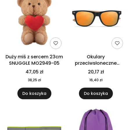
Duży miś z sercem 23cm
Okulary
SNUGGLE MO2949-05
przeciwsłoneczne
CALIFORNIA TOUCH
47,05 zł
20,17 zł
MO9617-10
38,25 zł
16,40 zł
Do koszyka
Do koszyka