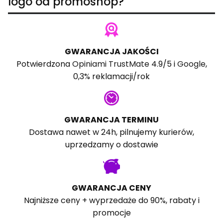
logo od promoshop?
GWARANCJA JAKOŚCI
Potwierdzona
Opiniami TrustMate
4.9/5 i
Google
,
0,3% reklamacji/rok
GWARANCJA TERMINU
Dostawa nawet w 24h, pilnujemy kurierów,
uprzedzamy o dostawie
GWARANCJA CENY
Najniższe ceny + wyprzedaże do 90%, rabaty i
promocje