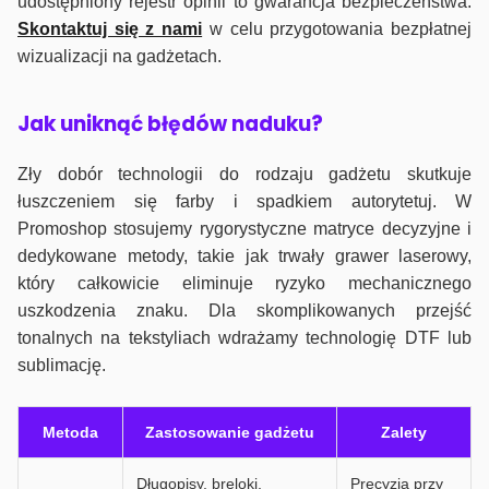
udostępniony rejestr opinii to gwarancja bezpieczeństwa.
Skontaktuj się z nami
w celu przygotowania bezpłatnej
wizualizacji na gadżetach.
J
ak uniknąć błędów naduku?
Zły dobór technologii do rodzaju gadżetu skutkuje
łuszczeniem się farby i spadkiem autorytetuj. W
Promoshop stosujemy rygorystyczne matryce decyzyjne i
dedykowane metody, takie jak trwały grawer laserowy,
który całkowicie eliminuje ryzyko mechanicznego
uszkodzenia znaku. Dla skomplikowanych przejść
tonalnych na tekstyliach wdrażamy technologię DTF lub
sublimację.
Metoda
Zastosowanie gadżetu
Zalety
Długopisy, breloki,
Precyzja przy