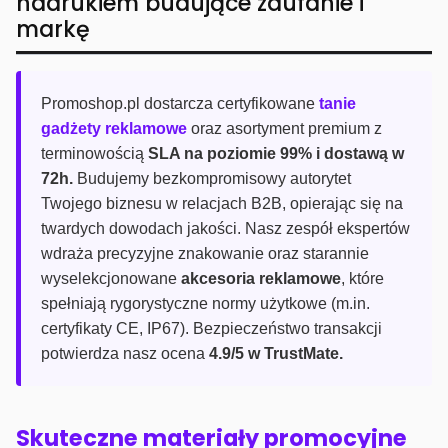
nadrukiem budujące zaufanie i
markę
Promoshop.pl dostarcza certyfikowane
tanie
gadżety reklamowe
oraz asortyment premium z
terminowością
SLA na poziomie 99% i dostawą w
72h.
Budujemy bezkompromisowy autorytet
Twojego biznesu w relacjach B2B, opierając się na
twardych dowodach jakości. Nasz zespół ekspertów
wdraża precyzyjne znakowanie oraz starannie
wyselekcjonowane
akcesoria reklamowe
, które
spełniają rygorystyczne normy użytkowe (m.in.
certyfikaty CE, IP67). Bezpieczeństwo transakcji
potwierdza nasz ocena
4.9/5 w TrustMate.
Skuteczne materiały promocyjne