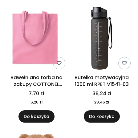
Bawełniana torba na
Butelka motywacyjna
zakupy COTTONEL
1000 ml RPET V1541-03
COLOUR++ MO9846-11
7,70 zł
36,24 zł
6,26 zł
29,46 zł
Do koszyka
Do koszyka