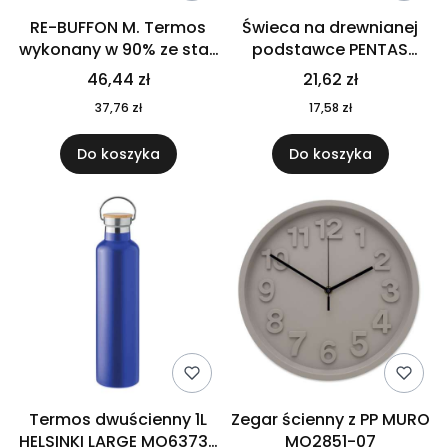
RE-BUFFON M. Termos
Świeca na drewnianej
wykonany w 90% ze stali
podstawce PENTAS
nierdzewnej
MO6282-40
46,44 zł
21,62 zł
pochodzącej z
37,76 zł
17,58 zł
recyklingu 520 ml 94294
Do koszyka
Do koszyka
Termos dwuścienny 1L
Zegar ścienny z PP MURO
HELSINKI LARGE MO6373-
MO2851-07