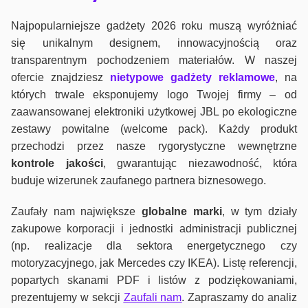
Najpopularniejsze gadżety 2026 roku muszą wyróżniać
się unikalnym designem, innowacyjnością oraz
transparentnym pochodzeniem materiałów. W naszej
ofercie znajdziesz
nietypowe gadżety reklamowe
, na
których trwale eksponujemy logo Twojej firmy – od
zaawansowanej elektroniki użytkowej JBL po ekologiczne
zestawy powitalne (welcome pack). Każdy produkt
przechodzi przez nasze rygorystyczne wewnętrzne
kontrole jako
ści
, gwarantując niezawodność, która
buduje wizerunek zaufanego partnera biznesowego.
Zaufały nam największe
globalne marki
, w tym działy
zakupowe korporacji i jednostki administracji publicznej
(np. realizacje dla sektora energetycznego czy
motoryzacyjnego, jak Mercedes czy IKEA). Listę referencji,
popartych skanami PDF i listów z podziękowaniami,
prezentujemy w sekcji
Zaufali nam
. Zapraszamy do analiz