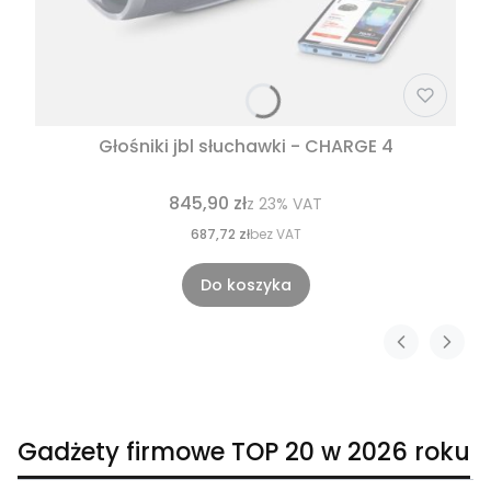
Głośniki jbl słuchawki - CHARGE 4
845,90 zł
z
23%
VAT
687,72 zł
bez VAT
Do koszyka
Gadżety firmowe TOP 20 w 2026 roku