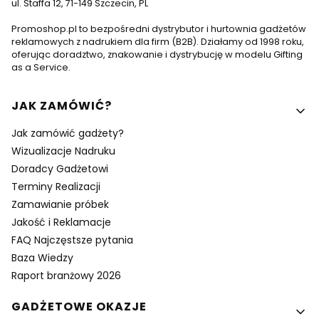
ul. Staffa 12, 71-149 Szczecin, PL
Promoshop.pl to bezpośredni dystrybutor i hurtownia gadżetów
reklamowych z nadrukiem dla firm (B2B). Działamy od 1998 roku,
oferując doradztwo, znakowanie i dystrybucję w modelu Gifting
as a Service.
Linki w stopce
JAK ZAMÓWIĆ?
Jak zamówić gadżety?
Wizualizacje Nadruku
Doradcy Gadżetowi
Terminy Realizacji
Zamawianie próbek
Jakość i Reklamacje
FAQ Najczęstsze pytania
Baza Wiedzy
Raport branżowy 2026
GADŻETOWE OKAZJE