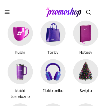
Gadże
Otwórz wy
Kubki
Torby
Notesy
Kubki
Elektronika
Święta
termiczne