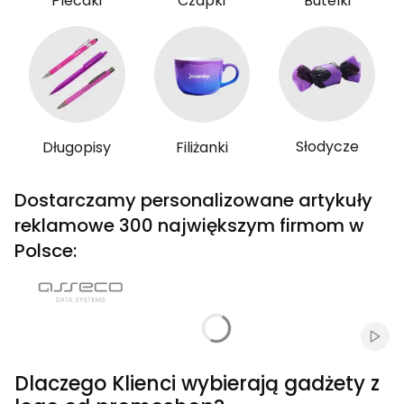
Plecaki
Czapki
Butelki
Słodycze
Długopisy
Filiżanki
Dostarczamy personalizowane artykuły
reklamowe 300 największym firmom w
Polsce:
Włąc
Dlaczego Klienci wybierają gadżety z