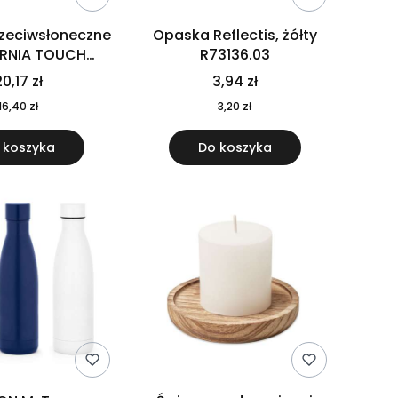
rzeciwsłoneczne
Opaska Reflectis, żółty
ORNIA TOUCH
R73136.03
9617-10
0,17 zł
3,94 zł
16,40 zł
3,20 zł
 koszyka
Do koszyka