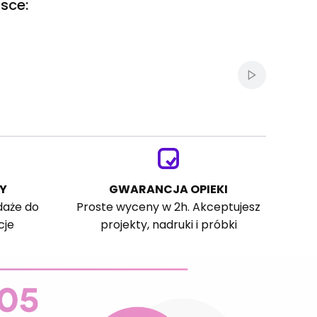
sce:
Włącz autom
Y
GWARANCJA OPIEKI
daże do
Proste wyceny w 2h. Akceptujesz
cje
projekty, nadruki i próbki