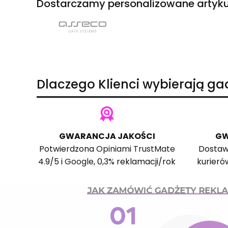
Dostarczamy personalizowane artyku
Dlaczego Klienci wybierają g
GWARANCJA JAKOŚCI
GW
Potwierdzona
Opiniami TrustMate
Dostaw
4.9/5 i
Google
, 0,3% reklamacji/rok
kurieró