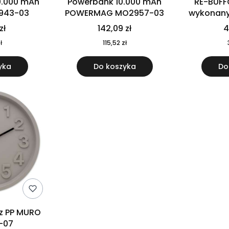
0.000 mAh
Powerbank 10.000 mAh
RE-BUFF
943-03
POWERMAG MO2957-03
wykonany 
nierdzewne
zł
142,09 zł
4
recykling
ł
115,52 zł
yka
Do koszyka
Do
 z PP MURO
-07