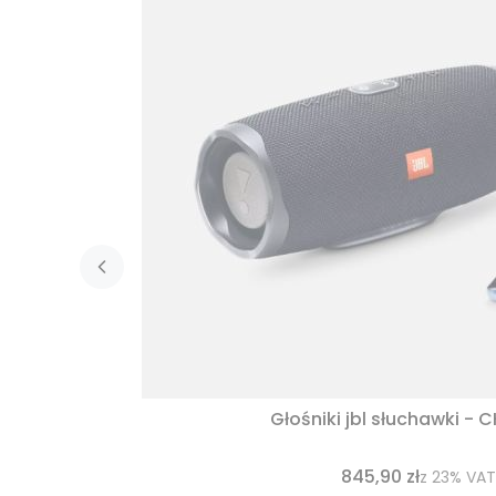
Głośniki jbl słuchawki - 
845,90 zł
z
23%
VAT