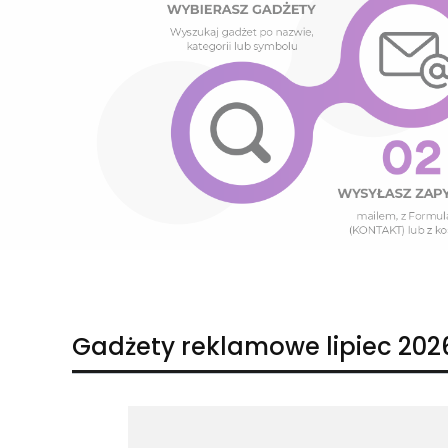
Naciśnij Enter lub spację, aby otworzyć stronę.
Naciśnij Enter lub spację, aby otworzyć stronę.
Gadżety reklamowe lipiec 202