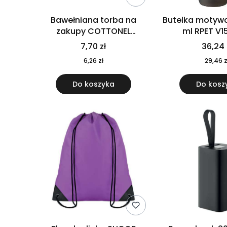
Bawełniana torba na
Butelka motywa
zakupy COTTONEL
ml RPET V1
COLOUR++ MO9846-11
7,70 zł
36,24 
6,26 zł
29,46 z
Do koszyka
Do kosz