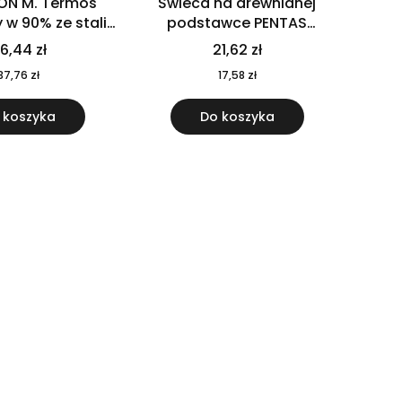
ON M. Termos
Świeca na drewnianej
w 90% ze stali
podstawce PENTAS
j pochodzącej z
MO6282-40
6,44 zł
21,62 zł
u 520 ml 94294
37,76 zł
17,58 zł
 koszyka
Do koszyka