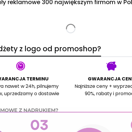
ły reklamowe 300 największym firmom w Pol
adżety z logo od promoshop?
ARANCJA TERMINU
GWARANCJA CEN
a nawet w 24h, pilnujemy
Najniższe ceny + wyprze
w, uprzedzamy o dostawie
90%, rabaty i promo