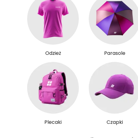
Odzież
Parasole
Plecaki
Czapki