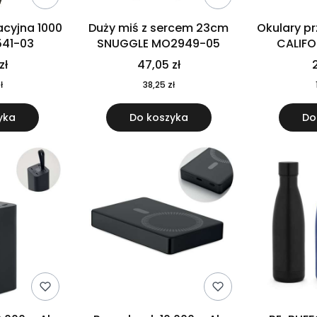
cyjna 1000
Duży miś z sercem 23cm
Okulary p
541-03
SNUGGLE MO2949-05
CALIF
MO
zł
47,05 zł
2
ł
38,25 zł
yka
Do koszyka
Do