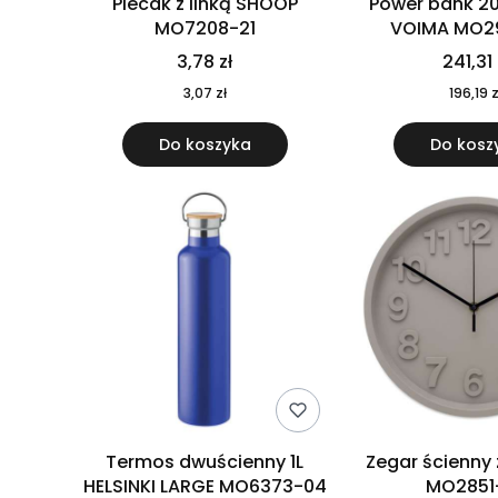
Plecak z linką SHOOP
Power bank 2
MO7208-21
VOIMA MO2
3,78 zł
241,31 
3,07 zł
196,19 z
Do koszyka
Do kosz
Termos dwuścienny 1L
Zegar ścienny
HELSINKI LARGE MO6373-04
MO2851