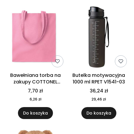
Bawełniana torba na
Butelka motywacyjna
zakupy COTTONEL
1000 ml RPET V1541-03
COLOUR++ MO9846-11
7,70 zł
36,24 zł
6,26 zł
29,46 zł
Do koszyka
Do koszyka