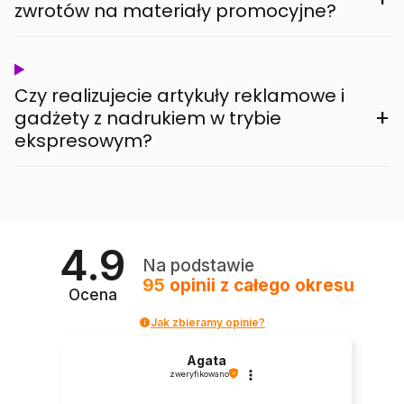
zwrotów na materiały promocyjne?
Czy realizujecie artykuły reklamowe i
+
gadżety z nadrukiem w trybie
ekspresowym?
4.9
Na podstawie
95
opinii
z całego okresu
Ocena
Jak zbieramy opinie?
Agata
zweryfikowano