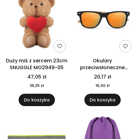
Duży miś z sercem 23cm
Okulary
SNUGGLE MO2949-05
przeciwsłoneczne
CALIFORNIA TOUCH
47,05 zł
20,17 zł
MO9617-10
38,25 zł
16,40 zł
Do koszyka
Do koszyka