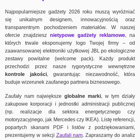
Najpopularniejsze gadżety 2026 roku muszą wyróżniać
się unikalnym designem, innowacyjnością oraz
transparentnym pochodzeniem materiałów. W naszej
ofercie znajdziesz
nietypowe gadżety reklamowe
, na
których trwale eksponujemy logo Twojej firmy – od
zaawansowanej elektroniki użytkowej JBL po ekologiczne
zestawy powitalne (welcome pack). Każdy produkt
przechodzi przez nasze rygorystyczne wewnętrzne
kontrole jako
ści
, gwarantując niezawodność, która
buduje wizerunek zaufanego partnera biznesowego.
Zaufały nam największe
globalne marki
, w tym działy
zakupowe korporacji i jednostki administracji publicznej
(np. realizacje dla sektora energetycznego czy
motoryzacyjnego, jak Mercedes czy IKEA). Listę referencji,
popartych skanami PDF i listów z podziękowaniami,
prezentujemy w sekcji
Zaufali nam
. Zapraszamy do analiz