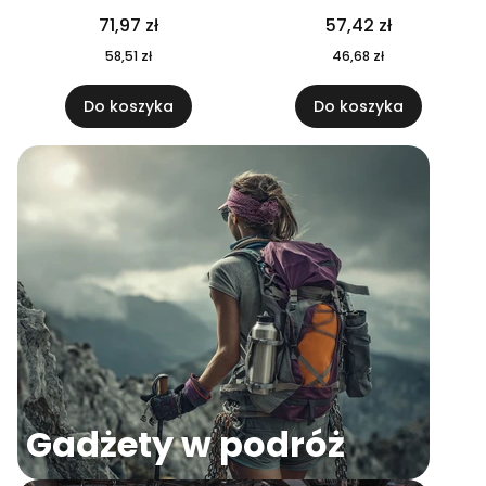
04
71,97 zł
57,42 zł
58,51 zł
46,68 zł
Do koszyka
Do koszyka
Gadżety w podróż