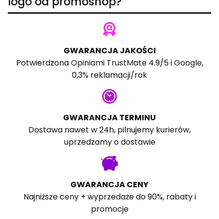
logo od promoshop?
GWARANCJA JAKOŚCI
Potwierdzona
Opiniami TrustMate
4.9/5 i
Google
,
0,3% reklamacji/rok
GWARANCJA TERMINU
Dostawa nawet w 24h, pilnujemy kurierów,
uprzedzamy o dostawie
GWARANCJA CENY
Najniższe ceny + wyprzedaże do 90%, rabaty i
promocje