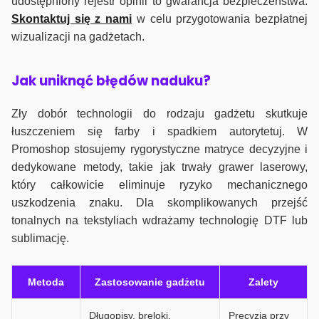
udostępniony rejestr opinii to gwarancja bezpieczeństwa.
Skontaktuj się z nami
w celu przygotowania bezpłatnej
wizualizacji na gadżetach.
J
ak uniknąć błędów naduku?
Zły dobór technologii do rodzaju gadżetu skutkuje
łuszczeniem się farby i spadkiem autorytetuj. W
Promoshop stosujemy rygorystyczne matryce decyzyjne i
dedykowane metody, takie jak trwały grawer laserowy,
który całkowicie eliminuje ryzyko mechanicznego
uszkodzenia znaku. Dla skomplikowanych przejść
tonalnych na tekstyliach wdrażamy technologię DTF lub
sublimację.
Metoda
Zastosowanie gadżetu
Zalety
Długopisy, breloki,
Precyzja przy