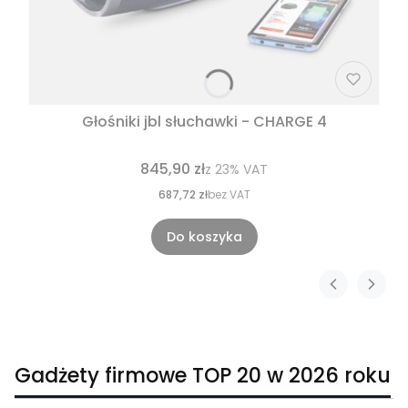
Głośniki jbl słuchawki - CHARGE 4
845,90 zł
z
23%
VAT
687,72 zł
bez VAT
Do koszyka
Gadżety firmowe TOP 20 w 2026 roku