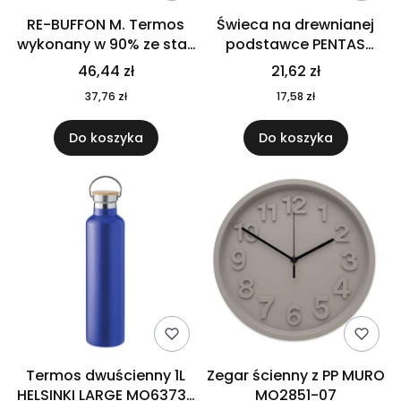
RE-BUFFON M. Termos
Świeca na drewnianej
wykonany w 90% ze stali
podstawce PENTAS
nierdzewnej
MO6282-40
46,44 zł
21,62 zł
pochodzącej z
37,76 zł
17,58 zł
recyklingu 520 ml 94294
Do koszyka
Do koszyka
Termos dwuścienny 1L
Zegar ścienny z PP MURO
HELSINKI LARGE MO6373-
MO2851-07