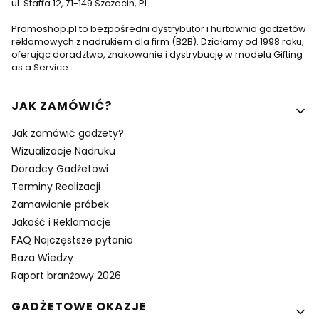
ul. Staffa 12, 71-149 Szczecin, PL
Promoshop.pl to bezpośredni dystrybutor i hurtownia gadżetów
reklamowych z nadrukiem dla firm (B2B). Działamy od 1998 roku,
oferując doradztwo, znakowanie i dystrybucję w modelu Gifting
as a Service.
Linki w stopce
JAK ZAMÓWIĆ?
Jak zamówić gadżety?
Wizualizacje Nadruku
Doradcy Gadżetowi
Terminy Realizacji
Zamawianie próbek
Jakość i Reklamacje
FAQ Najczęstsze pytania
Baza Wiedzy
Raport branżowy 2026
GADŻETOWE OKAZJE