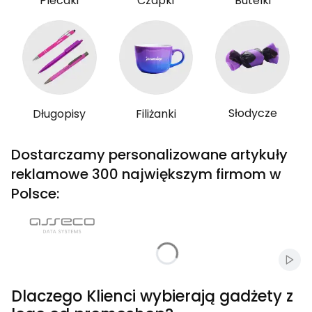
Plecaki
Czapki
Butelki
Słodycze
Długopisy
Filiżanki
Dostarczamy personalizowane artykuły
reklamowe 300 największym firmom w
Polsce:
Włąc
Dlaczego Klienci wybierają gadżety z