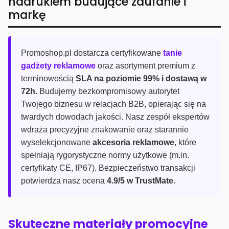
nadrukiem budujące zaufanie i
markę
Promoshop.pl dostarcza certyfikowane
tanie
gadżety reklamowe
oraz asortyment premium z
terminowością
SLA na poziomie 99% i dostawą w
72h.
Budujemy bezkompromisowy autorytet
Twojego biznesu w relacjach B2B, opierając się na
twardych dowodach jakości. Nasz zespół ekspertów
wdraża precyzyjne znakowanie oraz starannie
wyselekcjonowane
akcesoria reklamowe
, które
spełniają rygorystyczne normy użytkowe (m.in.
certyfikaty CE, IP67). Bezpieczeństwo transakcji
potwierdza nasz ocena
4.9/5 w TrustMate.
Skuteczne materiały promocyjne