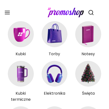
Gadże
Otwórz wy
Kubki
Torby
Notesy
Kubki
Elektronika
Święta
termiczne