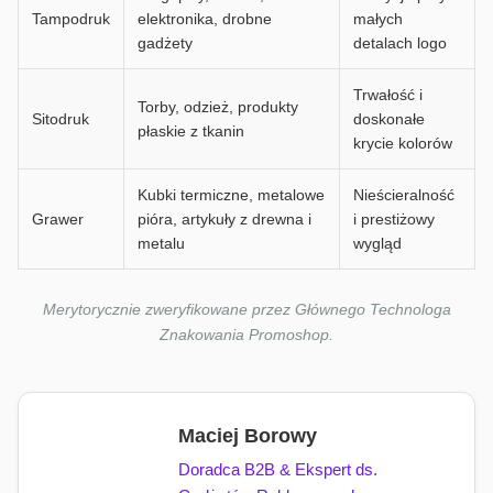
Tampodruk
elektronika, drobne
małych
gadżety
detalach logo
Trwałość i
Torby, odzież, produkty
Sitodruk
doskonałe
płaskie z tkanin
krycie kolorów
Kubki termiczne, metalowe
Nieścieralność
Grawer
pióra, artykuły z drewna i
i prestiżowy
metalu
wygląd
Merytorycznie zweryfikowane przez Głównego Technologa
Znakowania Promoshop.
Maciej Borowy
Doradca B2B & Ekspert ds.