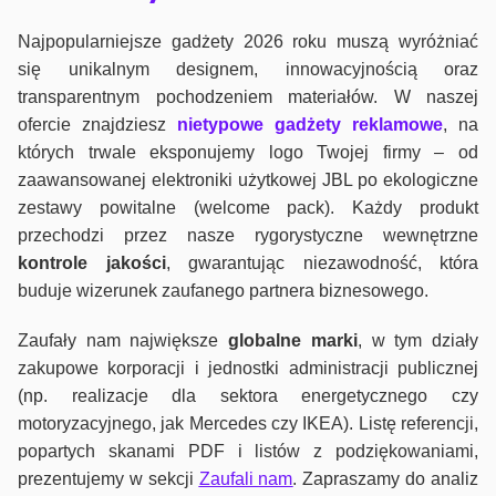
Najpopularniejsze gadżety 2026 roku muszą wyróżniać
się unikalnym designem, innowacyjnością oraz
transparentnym pochodzeniem materiałów. W naszej
ofercie znajdziesz
nietypowe gadżety reklamowe
, na
których trwale eksponujemy logo Twojej firmy – od
zaawansowanej elektroniki użytkowej JBL po ekologiczne
zestawy powitalne (welcome pack). Każdy produkt
przechodzi przez nasze rygorystyczne wewnętrzne
kontrole jako
ści
, gwarantując niezawodność, która
buduje wizerunek zaufanego partnera biznesowego.
Zaufały nam największe
globalne marki
, w tym działy
zakupowe korporacji i jednostki administracji publicznej
(np. realizacje dla sektora energetycznego czy
motoryzacyjnego, jak Mercedes czy IKEA). Listę referencji,
popartych skanami PDF i listów z podziękowaniami,
prezentujemy w sekcji
Zaufali nam
. Zapraszamy do analiz