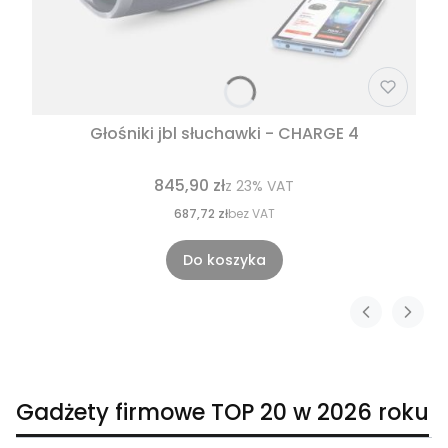
Głośniki jbl słuchawki - CHARGE 4
845,90 zł
z
23%
VAT
687,72 zł
bez VAT
Do koszyka
Gadżety firmowe TOP 20 w 2026 roku