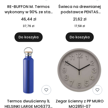
RE-BUFFON M. Termos
Świeca na drewnianej
wykonany w 90% ze stali
podstawce PENTAS
nierdzewnej
MO6282-40
46,44 zł
21,62 zł
pochodzącej z
37,76 zł
17,58 zł
recyklingu 520 ml 94294
Do koszyka
Do koszyka
Termos dwuścienny 1L
Zegar ścienny z PP MURO
HELSINKI LARGE MO6373-
MO2851-07