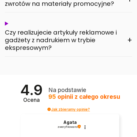
zwrotów na materiały promocyjne?
Czy realizujecie artykuły reklamowe i
+
gadżety z nadrukiem w trybie
ekspresowym?
4.9
Na podstawie
95
opinii
z całego okresu
Ocena
Jak zbieramy opinie?
Agata
zweryfikowano