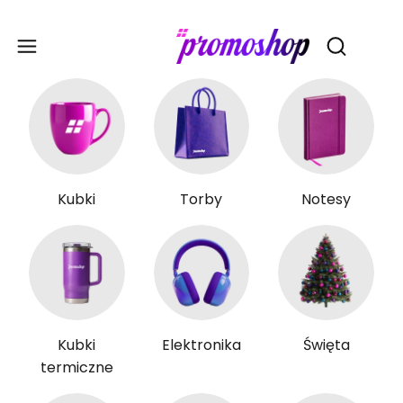
Gadże
Otwórz wy
Kubki
Torby
Notesy
Kubki
Elektronika
Święta
termiczne