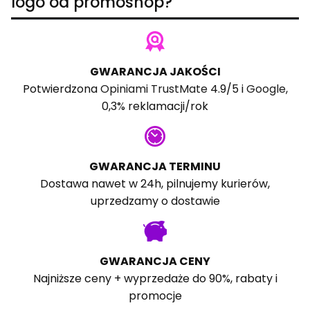
logo od promoshop?
GWARANCJA JAKOŚCI
Potwierdzona
Opiniami TrustMate
4.9/5 i
Google
,
0,3% reklamacji/rok
GWARANCJA TERMINU
Dostawa nawet w 24h, pilnujemy kurierów,
uprzedzamy o dostawie
GWARANCJA CENY
Najniższe ceny + wyprzedaże do 90%, rabaty i
promocje