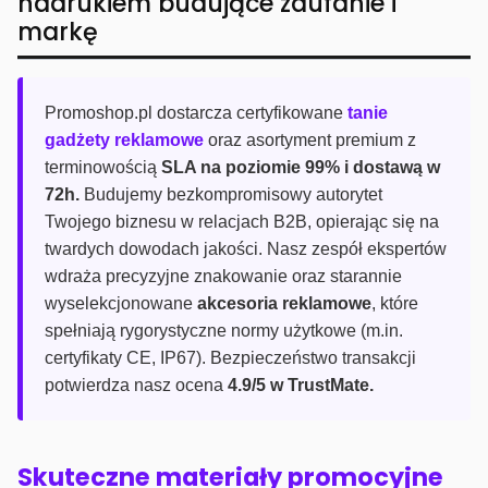
nadrukiem budujące zaufanie i
markę
Promoshop.pl dostarcza certyfikowane
tanie
gadżety reklamowe
oraz asortyment premium z
terminowością
SLA na poziomie 99% i dostawą w
72h.
Budujemy bezkompromisowy autorytet
Twojego biznesu w relacjach B2B, opierając się na
twardych dowodach jakości. Nasz zespół ekspertów
wdraża precyzyjne znakowanie oraz starannie
wyselekcjonowane
akcesoria reklamowe
, które
spełniają rygorystyczne normy użytkowe (m.in.
certyfikaty CE, IP67). Bezpieczeństwo transakcji
potwierdza nasz ocena
4.9/5 w TrustMate.
Skuteczne materiały promocyjne