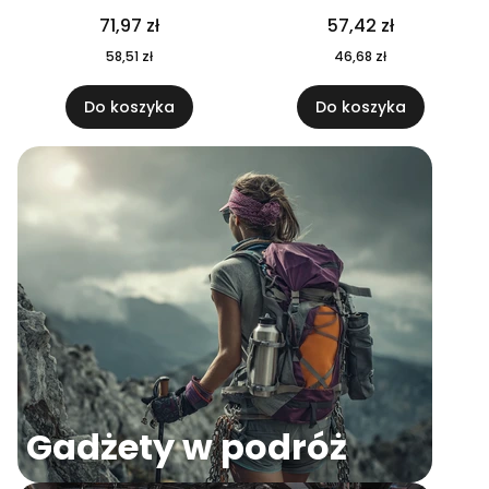
04
71,97 zł
57,42 zł
58,51 zł
46,68 zł
Do koszyka
Do koszyka
Gadżety w podróż