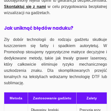
udostępniony rejestr opinii to gwarancja bezpieczeństwa.
Skontaktuj się z nami
w celu przygotowania bezpłatnej
wizualizacji na gadżetach.
J
ak uniknąć błędów naduku?
Zły dobór technologii do rodzaju gadżetu skutkuje
łuszczeniem się farby i spadkiem autorytetuj. W
Promoshop stosujemy rygorystyczne matryce decyzyjne i
dedykowane metody, takie jak trwały grawer laserowy,
który całkowicie eliminuje ryzyko mechanicznego
uszkodzenia znaku. Dla skomplikowanych przejść
tonalnych na tekstyliach wdrażamy technologię DTF lub
sublimację.
Metoda
Zastosowanie gadżetu
Zalety
Długopisy, breloki,
Precyzja przy