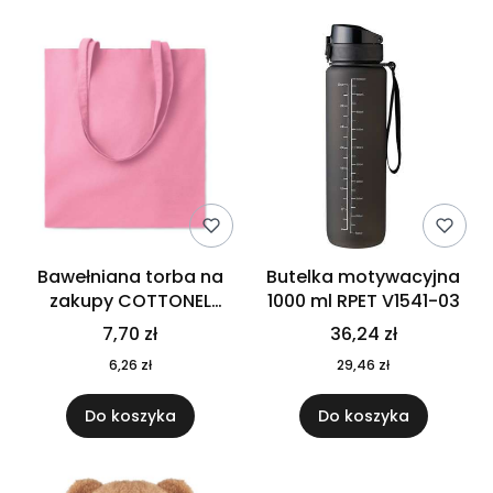
Bawełniana torba na
Butelka motywacyjna
zakupy COTTONEL
1000 ml RPET V1541-03
COLOUR++ MO9846-11
7,70 zł
36,24 zł
6,26 zł
29,46 zł
Do koszyka
Do koszyka