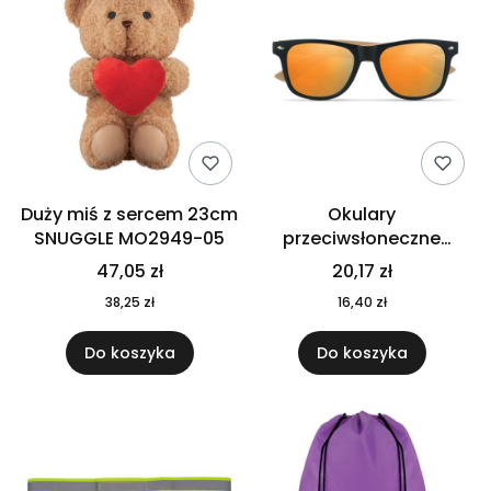
Duży miś z sercem 23cm
Okulary
SNUGGLE MO2949-05
przeciwsłoneczne
CALIFORNIA TOUCH
47,05 zł
20,17 zł
MO9617-10
38,25 zł
16,40 zł
Do koszyka
Do koszyka