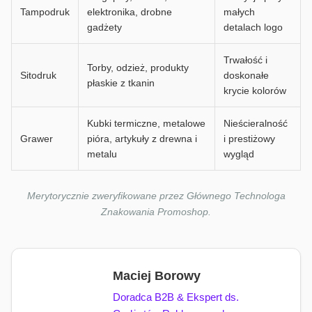
Tampodruk
elektronika, drobne
małych
gadżety
detalach logo
Trwałość i
Torby, odzież, produkty
Sitodruk
doskonałe
płaskie z tkanin
krycie kolorów
Kubki termiczne, metalowe
Nieścieralność
Grawer
pióra, artykuły z drewna i
i prestiżowy
metalu
wygląd
Merytorycznie zweryfikowane przez Głównego Technologa
Znakowania Promoshop.
Maciej Borowy
Doradca B2B & Ekspert ds.