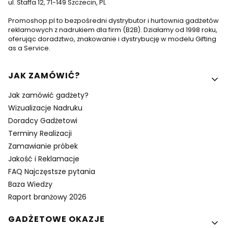
ul. Staffa 12, 71-149 Szczecin, PL
Promoshop.pl to bezpośredni dystrybutor i hurtownia gadżetów
reklamowych z nadrukiem dla firm (B2B). Działamy od 1998 roku,
oferując doradztwo, znakowanie i dystrybucję w modelu Gifting
as a Service.
Linki w stopce
JAK ZAMÓWIĆ?
Jak zamówić gadżety?
Wizualizacje Nadruku
Doradcy Gadżetowi
Terminy Realizacji
Zamawianie próbek
Jakość i Reklamacje
FAQ Najczęstsze pytania
Baza Wiedzy
Raport branżowy 2026
GADŻETOWE OKAZJE