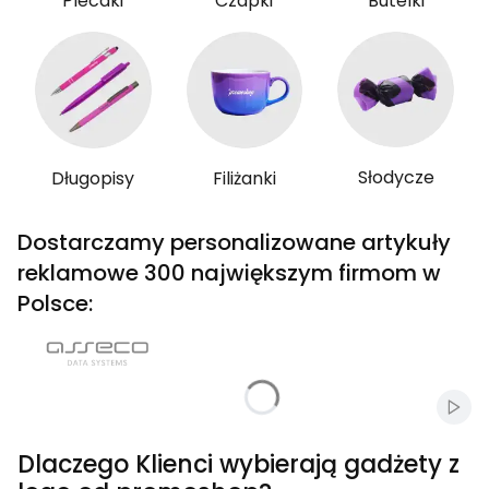
Plecaki
Czapki
Butelki
Słodycze
Długopisy
Filiżanki
Dostarczamy personalizowane artykuły
reklamowe 300 największym firmom w
Polsce:
Włąc
Dlaczego Klienci wybierają gadżety z