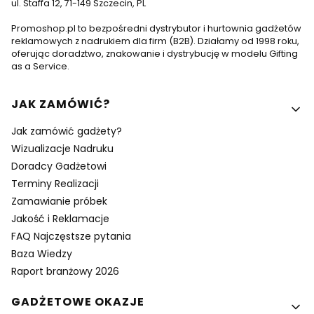
ul. Staffa 12, 71-149 Szczecin, PL
Promoshop.pl to bezpośredni dystrybutor i hurtownia gadżetów
reklamowych z nadrukiem dla firm (B2B). Działamy od 1998 roku,
oferując doradztwo, znakowanie i dystrybucję w modelu Gifting
as a Service.
Linki w stopce
JAK ZAMÓWIĆ?
Jak zamówić gadżety?
Wizualizacje Nadruku
Doradcy Gadżetowi
Terminy Realizacji
Zamawianie próbek
Jakość i Reklamacje
FAQ Najczęstsze pytania
Baza Wiedzy
Raport branżowy 2026
GADŻETOWE OKAZJE