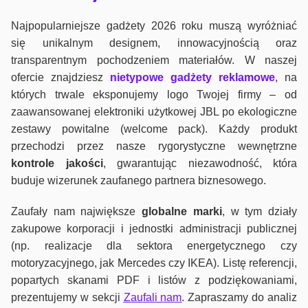
Najpopularniejsze gadżety 2026 roku muszą wyróżniać
się unikalnym designem, innowacyjnością oraz
transparentnym pochodzeniem materiałów. W naszej
ofercie znajdziesz
nietypowe gadżety reklamowe
, na
których trwale eksponujemy logo Twojej firmy – od
zaawansowanej elektroniki użytkowej JBL po ekologiczne
zestawy powitalne (welcome pack). Każdy produkt
przechodzi przez nasze rygorystyczne wewnętrzne
kontrole jako
ści
, gwarantując niezawodność, która
buduje wizerunek zaufanego partnera biznesowego.
Zaufały nam największe
globalne marki
, w tym działy
zakupowe korporacji i jednostki administracji publicznej
(np. realizacje dla sektora energetycznego czy
motoryzacyjnego, jak Mercedes czy IKEA). Listę referencji,
popartych skanami PDF i listów z podziękowaniami,
prezentujemy w sekcji
Zaufali nam
. Zapraszamy do analiz