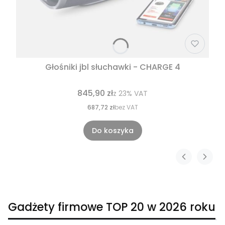
Głośniki jbl słuchawki - CHARGE 4
845,90 zł
z
23%
VAT
687,72 zł
bez VAT
Do koszyka
Gadżety firmowe TOP 20 w 2026 roku