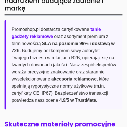
nadrukiem budujące zaufanie i
markę
Promoshop.pl dostarcza certyfikowane
tanie
gadżety reklamowe
oraz asortyment premium z
terminowością
SLA na poziomie 99% i dostawą w
72h.
Budujemy bezkompromisowy autorytet
Twojego biznesu w relacjach B2B, opierając się na
twardych dowodach jakości. Nasz zespół ekspertów
wdraża precyzyjne znakowanie oraz starannie
wyselekcjonowane
akcesoria reklamowe
, które
spełniają rygorystyczne normy użytkowe (m.in.
certyfikaty CE, IP67). Bezpieczeństwo transakcji
potwierdza nasz ocena
4.9/5 w TrustMate.
Skuteczne materiały promocyjne