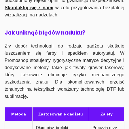
udostępniony rejestr opinii to gwarancja bezpieczeństwa.
Skontaktuj się z nami
w celu przygotowania bezpłatnej
wizualizacji na gadżetach.
J
ak uniknąć błędów naduku?
Zły dobór technologii do rodzaju gadżetu skutkuje
łuszczeniem się farby i spadkiem autorytetuj. W
Promoshop stosujemy rygorystyczne matryce decyzyjne i
dedykowane metody, takie jak trwały grawer laserowy,
który całkowicie eliminuje ryzyko mechanicznego
uszkodzenia znaku. Dla skomplikowanych przejść
tonalnych na tekstyliach wdrażamy technologię DTF lub
sublimację.
Metoda
Zastosowanie gadżetu
Zalety
Długopisy, breloki,
Precyzja przy