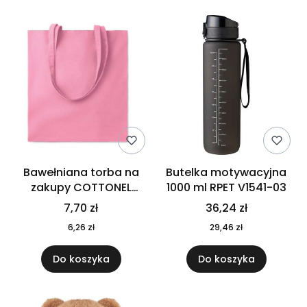
Bawełniana torba na
Butelka motywacyjna
zakupy COTTONEL
1000 ml RPET V1541-03
COLOUR++ MO9846-11
7,70 zł
36,24 zł
6,26 zł
29,46 zł
Do koszyka
Do koszyka