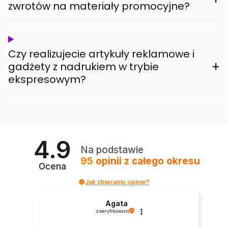
zwrotów na materiały promocyjne?
Czy realizujecie artykuły reklamowe i
+
gadżety z nadrukiem w trybie
ekspresowym?
4.9
Na podstawie
95
opinii
z całego okresu
Ocena
Jak zbieramy opinie?
Agata
zweryfikowano