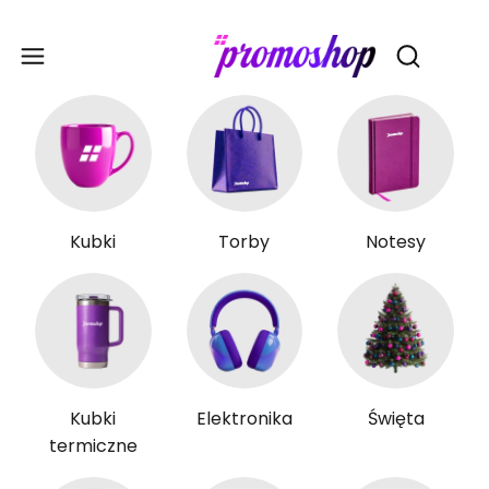
Gadże
Otwórz wy
Kubki
Torby
Notesy
Kubki
Elektronika
Święta
termiczne