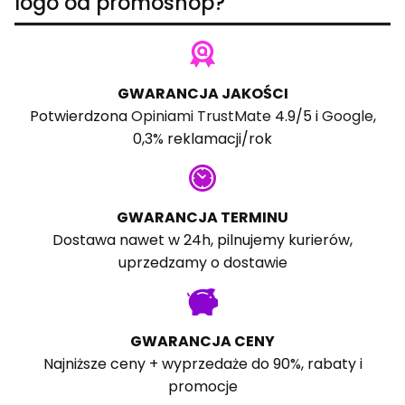
logo od promoshop?
GWARANCJA JAKOŚCI
Potwierdzona
Opiniami TrustMate
4.9/5 i
Google
,
0,3% reklamacji/rok
GWARANCJA TERMINU
Dostawa nawet w 24h, pilnujemy kurierów,
uprzedzamy o dostawie
GWARANCJA CENY
Najniższe ceny + wyprzedaże do 90%, rabaty i
promocje