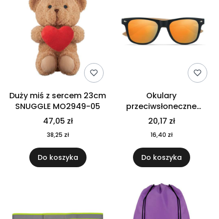
Duży miś z sercem 23cm
Okulary
SNUGGLE MO2949-05
przeciwsłoneczne
CALIFORNIA TOUCH
47,05 zł
20,17 zł
MO9617-10
38,25 zł
16,40 zł
Do koszyka
Do koszyka