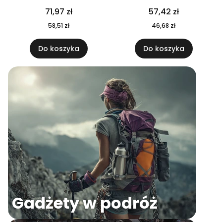
04
71,97 zł
57,42 zł
58,51 zł
46,68 zł
Do koszyka
Do koszyka
Gadżety w podróż