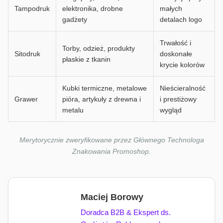
Tampodruk
elektronika, drobne
małych
gadżety
detalach logo
Trwałość i
Torby, odzież, produkty
Sitodruk
doskonałe
płaskie z tkanin
krycie kolorów
Kubki termiczne, metalowe
Nieścieralność
Grawer
pióra, artykuły z drewna i
i prestiżowy
metalu
wygląd
Merytorycznie zweryfikowane przez Głównego Technologa
Znakowania Promoshop.
Maciej Borowy
Doradca B2B & Ekspert ds.