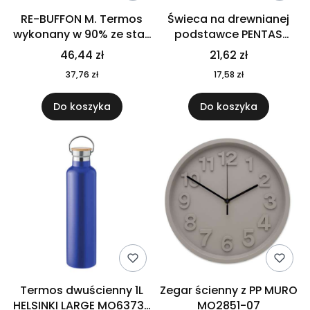
RE-BUFFON M. Termos
Świeca na drewnianej
wykonany w 90% ze stali
podstawce PENTAS
nierdzewnej
MO6282-40
46,44 zł
21,62 zł
pochodzącej z
37,76 zł
17,58 zł
recyklingu 520 ml 94294
Do koszyka
Do koszyka
Termos dwuścienny 1L
Zegar ścienny z PP MURO
HELSINKI LARGE MO6373-
MO2851-07