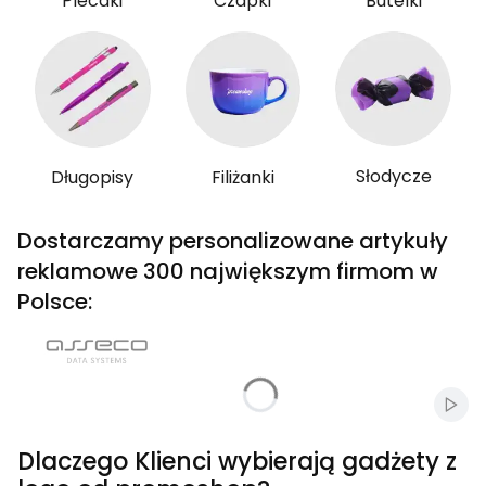
Plecaki
Czapki
Butelki
Słodycze
Długopisy
Filiżanki
Dostarczamy personalizowane artykuły
reklamowe 300 największym firmom w
Polsce:
Włąc
Dlaczego Klienci wybierają gadżety z