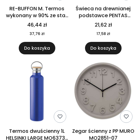
RE-BUFFON M. Termos
Świeca na drewnianej
wykonany w 90% ze stali
podstawce PENTAS
nierdzewnej
MO6282-40
46,44 zł
21,62 zł
pochodzącej z
37,76 zł
17,58 zł
recyklingu 520 ml 94294
Do koszyka
Do koszyka
Termos dwuścienny 1L
Zegar ścienny z PP MURO
HELSINKI LARGE MO6373-
MO2851-07