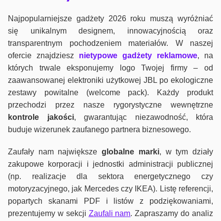
Najpopularniejsze gadżety 2026 roku muszą wyróżniać
się unikalnym designem, innowacyjnością oraz
transparentnym pochodzeniem materiałów. W naszej
ofercie znajdziesz
nietypowe gadżety reklamowe
, na
których trwale eksponujemy logo Twojej firmy – od
zaawansowanej elektroniki użytkowej JBL po ekologiczne
zestawy powitalne (welcome pack). Każdy produkt
przechodzi przez nasze rygorystyczne wewnętrzne
kontrole jako
ści
, gwarantując niezawodność, która
buduje wizerunek zaufanego partnera biznesowego.
Zaufały nam największe
globalne marki
, w tym działy
zakupowe korporacji i jednostki administracji publicznej
(np. realizacje dla sektora energetycznego czy
motoryzacyjnego, jak Mercedes czy IKEA). Listę referencji,
popartych skanami PDF i listów z podziękowaniami,
prezentujemy w sekcji
Zaufali nam
. Zapraszamy do analiz