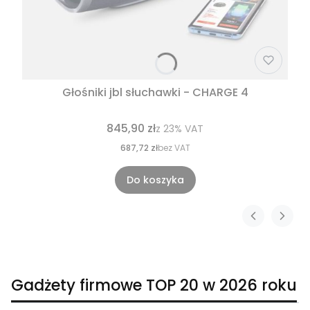
Głośniki jbl słuchawki - CHARGE 4
845,90 zł
z
23%
VAT
687,72 zł
bez VAT
Do koszyka
Gadżety firmowe TOP 20 w 2026 roku