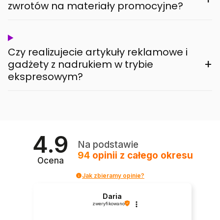
zwrotów na materiały promocyjne?
Czy realizujecie artykuły reklamowe i
+
gadżety z nadrukiem w trybie
ekspresowym?
4.9
Na podstawie
94
opinii
z całego okresu
Ocena
Jak zbieramy opinie?
Daria
zweryfikowano