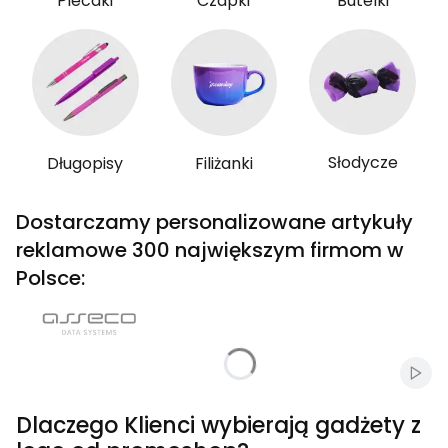
Plecaki
Czapki
Butelki
Słodycze
Długopisy
Filiżanki
Dostarczamy personalizowane artykuły
reklamowe 300 największym firmom w
Polsce:
Włąc
Dlaczego Klienci wybierają gadżety z