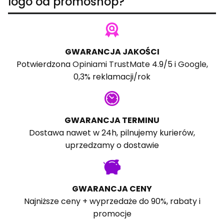
logo od promoshop?
GWARANCJA JAKOŚCI
Potwierdzona
Opiniami TrustMate
4.9/5 i
Google
,
0,3% reklamacji/rok
GWARANCJA TERMINU
Dostawa nawet w 24h, pilnujemy kurierów,
uprzedzamy o dostawie
GWARANCJA CENY
Najniższe ceny + wyprzedaże do 90%, rabaty i
promocje