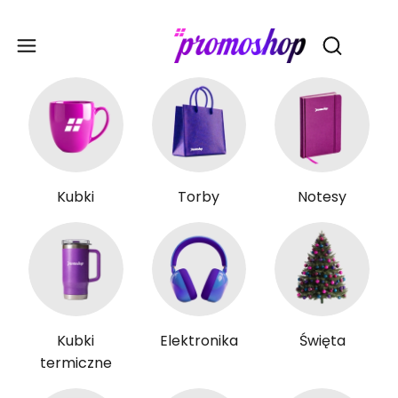
Gadże
Otwórz wy
Kubki
Torby
Notesy
Kubki
Elektronika
Święta
termiczne