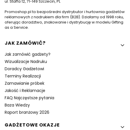
ul. Staffa 12, 71-149 Szczecin, PL
Promoshop.pl to bezpośredni dystrybutor i hurtownia gadżetów
reklamowych z nadrukiem dla firm (B2B). Działamy od 1998 roku,
oferując doradztwo, znakowanie i dystrybucję w modelu Gifting
as a Service.
Linki w stopce
JAK ZAMÓWIĆ?
Jak zamówić gadżety?
Wizualizacje Nadruku
Doradcy Gadżetowi
Terminy Realizacji
Zamawianie próbek
Jakość i Reklamacje
FAQ Najczęstsze pytania
Baza Wiedzy
Raport branżowy 2026
GADŻETOWE OKAZJE