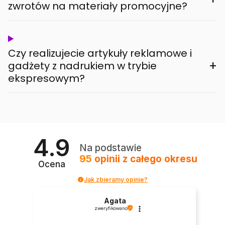
zwrotów na materiały promocyjne?
Czy realizujecie artykuły reklamowe i
+
gadżety z nadrukiem w trybie
ekspresowym?
4.9
Na podstawie
95
opinii
z całego okresu
Ocena
Jak zbieramy opinie?
Agata
zweryfikowano