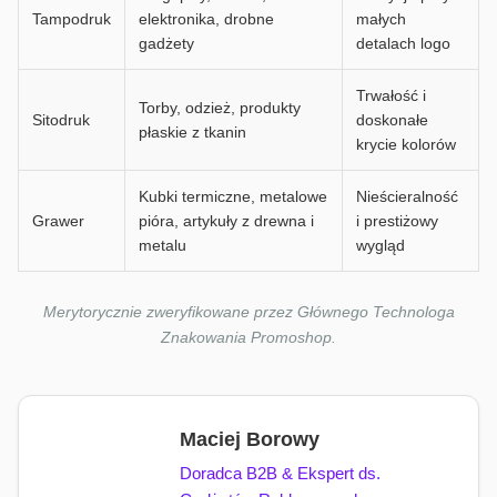
Tampodruk
elektronika, drobne
małych
gadżety
detalach logo
Trwałość i
Torby, odzież, produkty
Sitodruk
doskonałe
płaskie z tkanin
krycie kolorów
Kubki termiczne, metalowe
Nieścieralność
Grawer
pióra, artykuły z drewna i
i prestiżowy
metalu
wygląd
Merytorycznie zweryfikowane przez Głównego Technologa
Znakowania Promoshop.
Maciej Borowy
Doradca B2B & Ekspert ds.