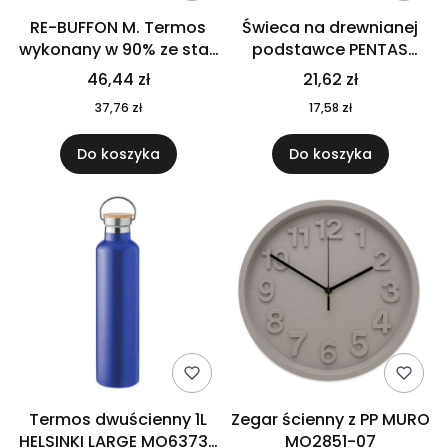
RE-BUFFON M. Termos
Świeca na drewnianej
wykonany w 90% ze stali
podstawce PENTAS
nierdzewnej
MO6282-40
46,44 zł
21,62 zł
pochodzącej z
37,76 zł
17,58 zł
recyklingu 520 ml 94294
Do koszyka
Do koszyka
Termos dwuścienny 1L
Zegar ścienny z PP MURO
HELSINKI LARGE MO6373-
MO2851-07