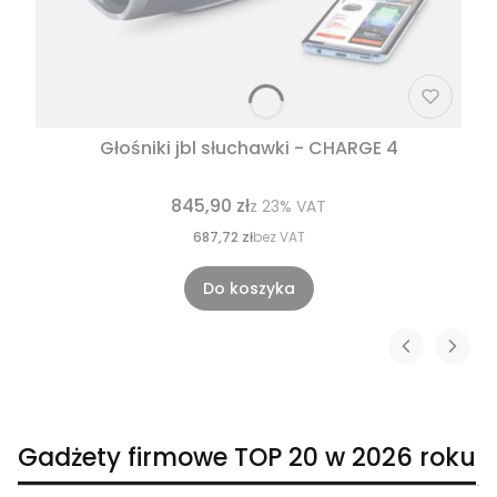
Głośniki jbl słuchawki - CHARGE 4
845,90 zł
z
23%
VAT
687,72 zł
bez VAT
Do koszyka
Gadżety firmowe TOP 20 w 2026 roku