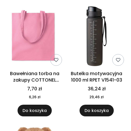
Bawełniana torba na
Butelka motywacyjna
zakupy COTTONEL
1000 ml RPET V1541-03
COLOUR++ MO9846-11
7,70 zł
36,24 zł
6,26 zł
29,46 zł
Do koszyka
Do koszyka