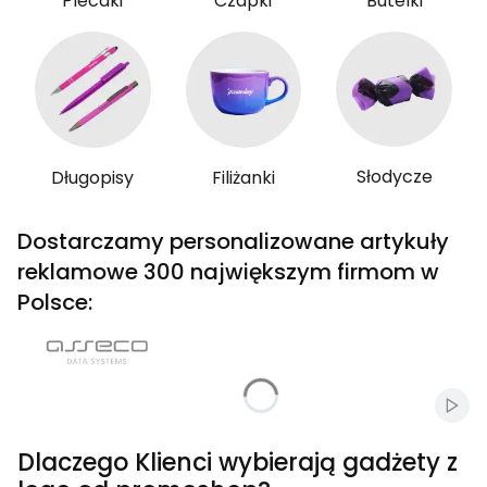
Plecaki
Czapki
Butelki
Słodycze
Długopisy
Filiżanki
Dostarczamy personalizowane artykuły
reklamowe 300 największym firmom w
Polsce:
Włąc
Dlaczego Klienci wybierają gadżety z