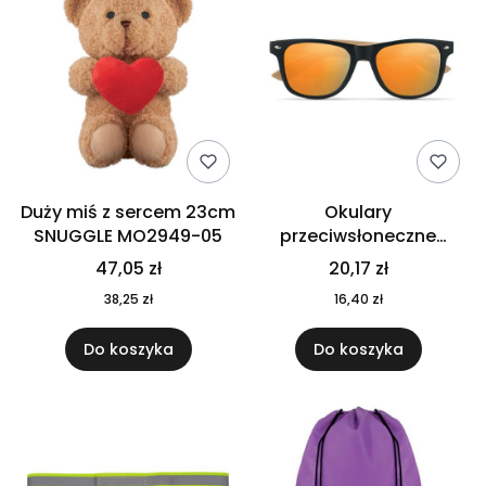
Duży miś z sercem 23cm
Okulary
SNUGGLE MO2949-05
przeciwsłoneczne
CALIFORNIA TOUCH
47,05 zł
20,17 zł
MO9617-10
38,25 zł
16,40 zł
Do koszyka
Do koszyka