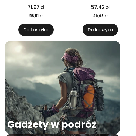
04
71,97 zł
57,42 zł
58,51 zł
46,68 zł
Do koszyka
Do koszyka
Gadżety w podróż