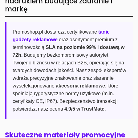
nadrukiem budujące zaufanie i
markę
Promoshop.pl dostarcza certyfikowane
tanie
gadżety reklamowe
oraz asortyment premium z
terminowością
SLA na poziomie 99% i dostawą w
72h.
Budujemy bezkompromisowy autorytet
Twojego biznesu w relacjach B2B, opierając się na
twardych dowodach jakości. Nasz zespół ekspertów
wdraża precyzyjne znakowanie oraz starannie
wyselekcjonowane
akcesoria reklamowe
, które
spełniają rygorystyczne normy użytkowe (m.in.
certyfikaty CE, IP67). Bezpieczeństwo transakcji
potwierdza nasz ocena
4.9/5 w TrustMate.
Skuteczne materiały promocyjne