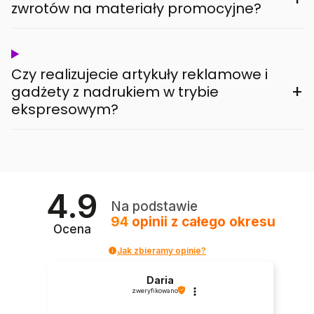
zwrotów na materiały promocyjne?
Czy realizujecie artykuły reklamowe i
+
gadżety z nadrukiem w trybie
ekspresowym?
4.9
Na podstawie
94
opinii
z całego okresu
Ocena
Jak zbieramy opinie?
Daria
zweryfikowano