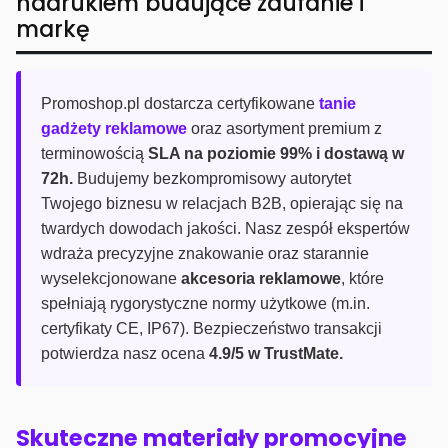
nadrukiem budujące zaufanie i
markę
Promoshop.pl dostarcza certyfikowane
tanie
gadżety reklamowe
oraz asortyment premium z
terminowością
SLA na poziomie 99% i dostawą w
72h.
Budujemy bezkompromisowy autorytet
Twojego biznesu w relacjach B2B, opierając się na
twardych dowodach jakości. Nasz zespół ekspertów
wdraża precyzyjne znakowanie oraz starannie
wyselekcjonowane
akcesoria reklamowe
, które
spełniają rygorystyczne normy użytkowe (m.in.
certyfikaty CE, IP67). Bezpieczeństwo transakcji
potwierdza nasz ocena
4.9/5 w TrustMate.
Skuteczne materiały promocyjne