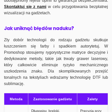
udostępniony rejestr opinii to gwarancja bezpieczeństwa.
Skontaktuj się z nami
w celu przygotowania bezpłatnej
wizualizacji na gadżetach.
J
ak uniknąć błędów naduku?
Zły dobór technologii do rodzaju gadżetu skutkuje
łuszczeniem się farby i spadkiem autorytetuj. W
Promoshop stosujemy rygorystyczne matryce decyzyjne i
dedykowane metody, takie jak trwały grawer laserowy,
który całkowicie eliminuje ryzyko mechanicznego
uszkodzenia znaku. Dla skomplikowanych przejść
tonalnych na tekstyliach wdrażamy technologię DTF lub
sublimację.
Metoda
Zastosowanie gadżetu
Zalety
Długopisy, breloki,
Precyzja przy