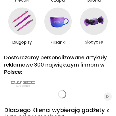
Plecaki
Czapki
Butelki
Słodycze
Długopisy
Filiżanki
Dostarczamy personalizowane artykuły
reklamowe 300 największym firmom w
Polsce:
Włąc
Dlaczego Klienci wybierają gadżety z