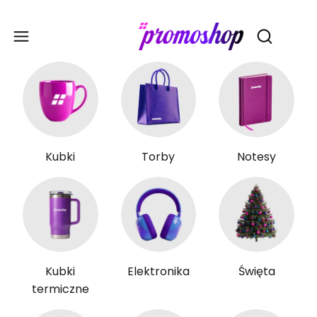
Gadże
Otwórz wy
Kubki
Torby
Notesy
Kubki
Elektronika
Święta
termiczne