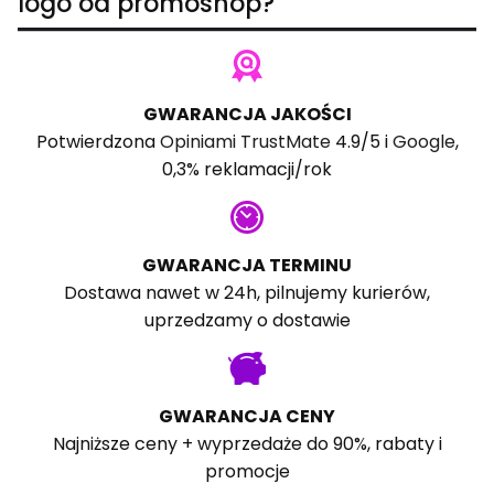
logo od promoshop?
GWARANCJA JAKOŚCI
Potwierdzona
Opiniami TrustMate
4.9/5 i
Google
,
0,3% reklamacji/rok
GWARANCJA TERMINU
Dostawa nawet w 24h, pilnujemy kurierów,
uprzedzamy o dostawie
GWARANCJA CENY
Najniższe ceny + wyprzedaże do 90%, rabaty i
promocje