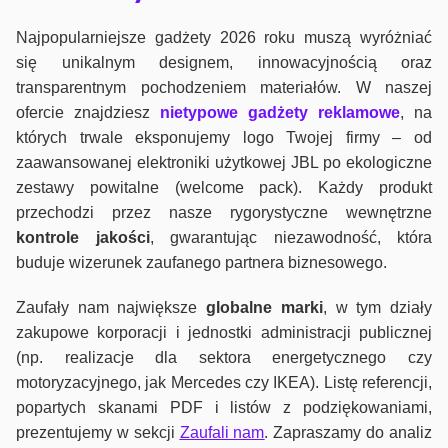
Najpopularniejsze gadżety 2026 roku muszą wyróżniać
się unikalnym designem, innowacyjnością oraz
transparentnym pochodzeniem materiałów. W naszej
ofercie znajdziesz
nietypowe gadżety reklamowe
, na
których trwale eksponujemy logo Twojej firmy – od
zaawansowanej elektroniki użytkowej JBL po ekologiczne
zestawy powitalne (welcome pack). Każdy produkt
przechodzi przez nasze rygorystyczne wewnętrzne
kontrole jako
ści
, gwarantując niezawodność, która
buduje wizerunek zaufanego partnera biznesowego.
Zaufały nam największe
globalne marki
, w tym działy
zakupowe korporacji i jednostki administracji publicznej
(np. realizacje dla sektora energetycznego czy
motoryzacyjnego, jak Mercedes czy IKEA). Listę referencji,
popartych skanami PDF i listów z podziękowaniami,
prezentujemy w sekcji
Zaufali nam
. Zapraszamy do analiz