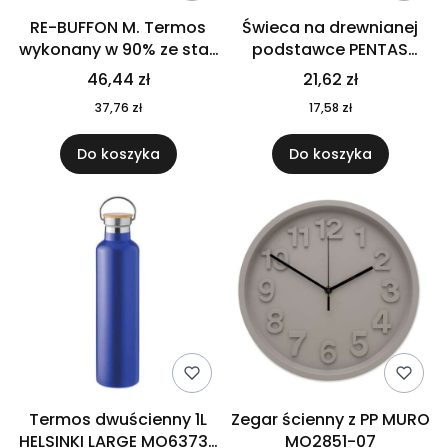
RE-BUFFON M. Termos
Świeca na drewnianej
wykonany w 90% ze stali
podstawce PENTAS
nierdzewnej
MO6282-40
46,44 zł
21,62 zł
pochodzącej z
37,76 zł
17,58 zł
recyklingu 520 ml 94294
Do koszyka
Do koszyka
Termos dwuścienny 1L
Zegar ścienny z PP MURO
HELSINKI LARGE MO6373-
MO2851-07