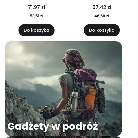
04
71,97 zł
57,42 zł
58,51 zł
46,68 zł
Do koszyka
Do koszyka
Gadżety w podróż