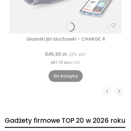
Głośniki jbl słuchawki - CHARGE 4
845,90 zł
z
23%
VAT
687,72 zł
bez VAT
Do koszyka
Gadżety firmowe TOP 20 w 2026 roku