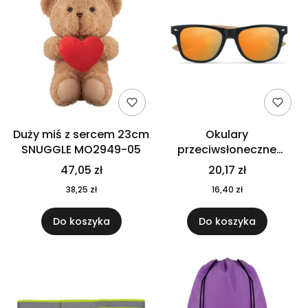
Duży miś z sercem 23cm
Okulary
SNUGGLE MO2949-05
przeciwsłoneczne
CALIFORNIA TOUCH
47,05 zł
20,17 zł
MO9617-10
38,25 zł
16,40 zł
Do koszyka
Do koszyka