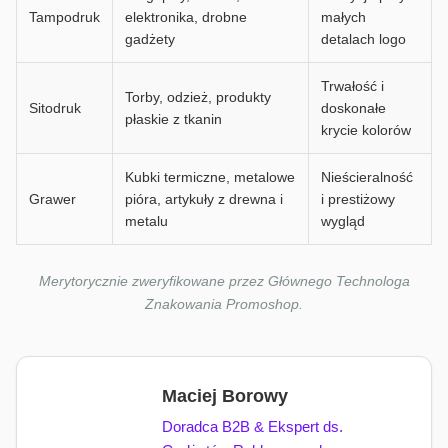
Tampodruk
elektronika, drobne
małych
gadżety
detalach logo
Trwałość i
Torby, odzież, produkty
Sitodruk
doskonałe
płaskie z tkanin
krycie kolorów
Kubki termiczne, metalowe
Nieścieralność
Grawer
pióra, artykuły z drewna i
i prestiżowy
metalu
wygląd
Merytorycznie zweryfikowane przez Głównego Technologa
Znakowania Promoshop.
Maciej Borowy
Doradca B2B & Ekspert ds.