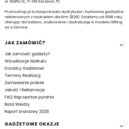
ul. Staffa 12, 71-149 Szczecin, PL
Promoshop.pl to bezpośredni dystrybutor i hurtownia gadżetów
reklamowych z nadrukiem dla firm (B2B). Działamy od 1998 roku,
oferując doradztwo, znakowanie i dystrybucję w modelu Gifting
as a Service.
Linki w stopce
JAK ZAMÓWIĆ?
Jak zamówić gadżety?
Wizualizacje Nadruku
Doradcy Gadżetowi
Terminy Realizacji
Zamawianie próbek
Jakość i Reklamacje
FAQ Najczęstsze pytania
Baza Wiedzy
Raport branżowy 2026
GADŻETOWE OKAZJE