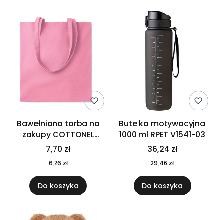
Bawełniana torba na
Butelka motywacyjna
zakupy COTTONEL
1000 ml RPET V1541-03
COLOUR++ MO9846-11
7,70 zł
36,24 zł
6,26 zł
29,46 zł
Do koszyka
Do koszyka