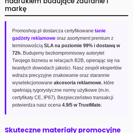
nadrukiem budujące zaufanie i
markę
Promoshop.pl dostarcza certyfikowane
tanie
gadżety reklamowe
oraz asortyment premium z
terminowością
SLA na poziomie 99% i dostawą w
72h.
Budujemy bezkompromisowy autorytet
Twojego biznesu w relacjach B2B, opierając się na
twardych dowodach jakości. Nasz zespół ekspertów
wdraża precyzyjne znakowanie oraz starannie
wyselekcjonowane
akcesoria reklamowe
, które
spełniają rygorystyczne normy użytkowe (m.in.
certyfikaty CE, IP67). Bezpieczeństwo transakcji
potwierdza nasz ocena
4.9/5 w TrustMate.
Skuteczne materiały promocyjne