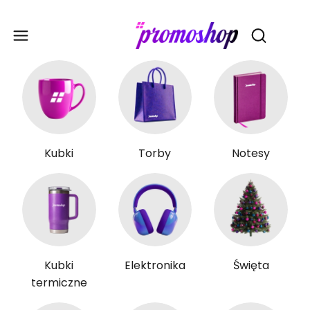
Gadże
Otwórz wy
Kubki
Torby
Notesy
Kubki
Elektronika
Święta
termiczne