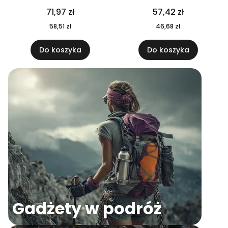
04
71,97 zł
57,42 zł
58,51 zł
46,68 zł
Do koszyka
Do koszyka
Gadżety w podróż