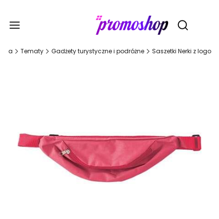
Gadże
Otwórz wy
ówna
Tematy
Gadżety turystyczne i podróżne
Saszetki Nerki z logo