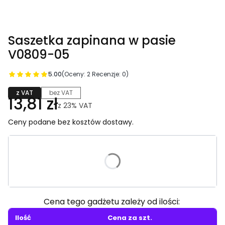
Saszetka zapinana w pasie
V0809-05
5.00
(Oceny: 2 Recenzje: 0)
z VAT
bez VAT
13,81 zł
z
23%
VAT
Ceny podane bez kosztów dostawy.
Wybierz wariant produktu:
Poszczególne warianty mogą różnić się ceną
Cena tego gadżetu zależy od ilości:
Ilość
Cena za szt.