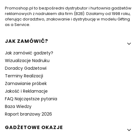
Promoshop.pl to bezpośredni dystrybutor i hurtownia gadżetów
reklamowych z nadrukiem dla firm (B2B). Działamy od 1998 roku,
oferując doradztwo, znakowanie i dystrybucję w modelu Gifting
as a Service.
Linki w stopce
JAK ZAMÓWIĆ?
Jak zamówić gadżety?
Wizualizacje Nadruku
Doradcy Gadżetowi
Terminy Realizacji
Zamawianie próbek
Jakość i Reklamacje
FAQ Najczęstsze pytania
Baza Wiedzy
Raport branżowy 2026
GADŻETOWE OKAZJE