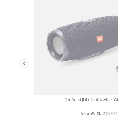
Głośniki jbl słuchawki - 
845,90 zł
z
23%
VAT