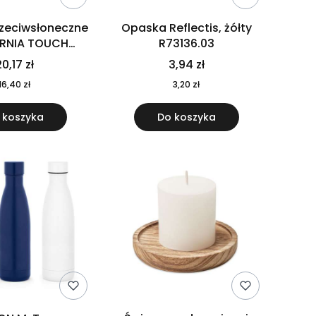
rzeciwsłoneczne
Opaska Reflectis, żółty
ORNIA TOUCH
R73136.03
9617-10
0,17 zł
3,94 zł
16,40 zł
3,20 zł
 koszyka
Do koszyka