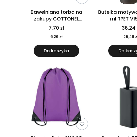
Bawełniana torba na
Butelka motywa
zakupy COTTONEL
ml RPET V1
COLOUR++ MO9846-11
7,70 zł
36,24 
6,26 zł
29,46 z
Do koszyka
Do kosz