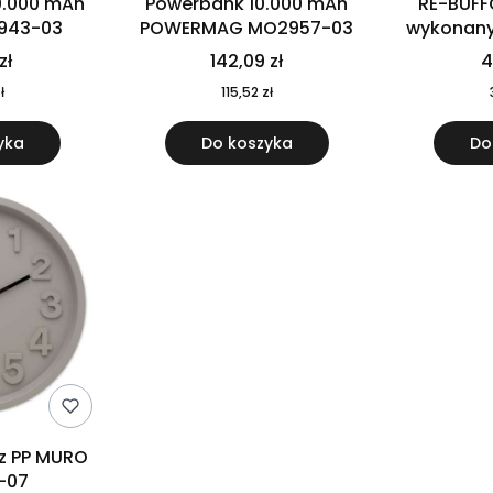
0.000 mAh
Powerbank 10.000 mAh
RE-BUFF
943-03
POWERMAG MO2957-03
wykonany 
nierdzewne
zł
142,09 zł
4
recykling
ł
115,52 zł
yka
Do koszyka
Do
 z PP MURO
-07