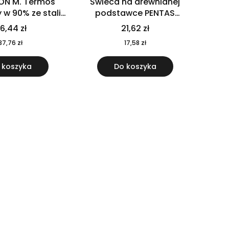
ON M. Termos
Świeca na drewnianej
w 90% ze stali
podstawce PENTAS
j pochodzącej z
MO6282-40
6,44 zł
21,62 zł
u 520 ml 94294
37,76 zł
17,58 zł
 koszyka
Do koszyka