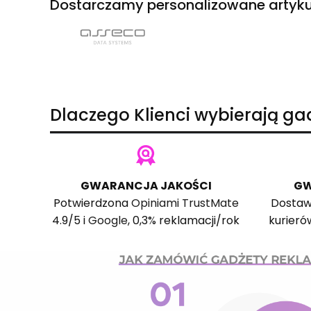
Dostarczamy personalizowane artyku
Dlaczego Klienci wybierają g
GWARANCJA JAKOŚCI
GW
Potwierdzona
Opiniami TrustMate
Dostaw
4.9/5 i
Google
, 0,3% reklamacji/rok
kurieró