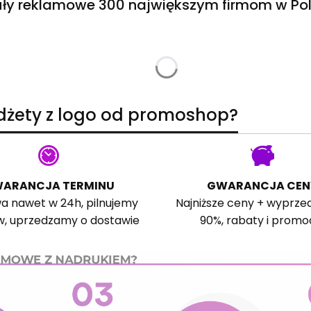
ły reklamowe 300 największym firmom w Pol
adżety z logo od promoshop?
ARANCJA TERMINU
GWARANCJA CEN
a nawet w 24h, pilnujemy
Najniższe ceny + wyprze
w, uprzedzamy o dostawie
90%, rabaty i promo