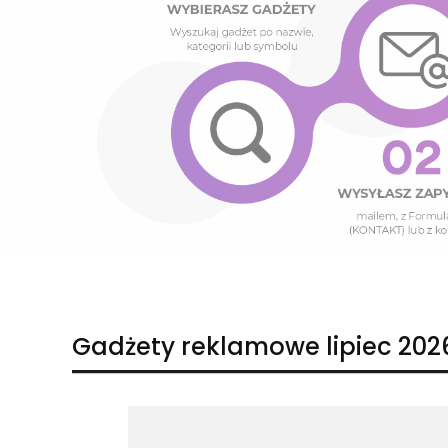
Naciśnij Enter lub spację, aby otworzyć stronę.
Naciśnij Enter lub spację, aby otworzyć stronę.
Gadżety reklamowe lipiec 202