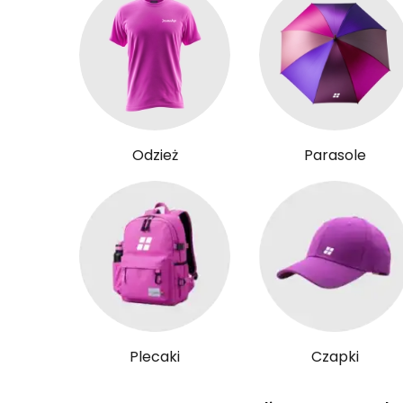
Odzież
Parasole
Plecaki
Czapki