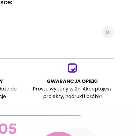
sce:
Włącz autom
Y
GWARANCJA OPIEKI
daże do
Proste wyceny w 2h. Akceptujesz
cje
projekty, nadruki i próbki