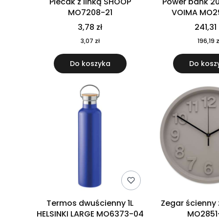
Plecak z linką SHOOP
Power bank 2
MO7208-21
VOIMA MO2
3,78 zł
241,31 
3,07 zł
196,19 z
Do koszyka
Do kosz
Termos dwuścienny 1L
Zegar ścienny
HELSINKI LARGE MO6373-04
MO2851