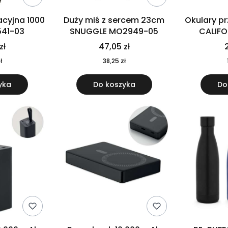
cyjna 1000
Duży miś z sercem 23cm
Okulary p
541-03
SNUGGLE MO2949-05
CALIF
MO
zł
47,05 zł
2
ł
38,25 zł
yka
Do koszyka
Do