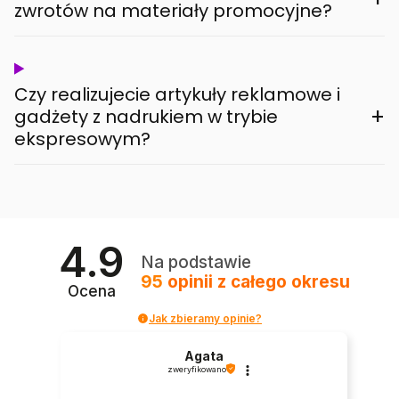
zwrotów na materiały promocyjne?
Czy realizujecie artykuły reklamowe i
+
gadżety z nadrukiem w trybie
ekspresowym?
4.9
Na podstawie
95
opinii
z całego okresu
Ocena
Jak zbieramy opinie?
Agata
zweryfikowano