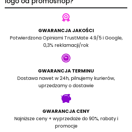
logo od promoshop?
GWARANCJA JAKOŚCI
Potwierdzona
Opiniami TrustMate
4.9/5 i
Google
,
0,3% reklamacji/rok
GWARANCJA TERMINU
Dostawa nawet w 24h, pilnujemy kurierów,
uprzedzamy o dostawie
GWARANCJA CENY
Najniższe ceny + wyprzedaże do 90%, rabaty i
promocje