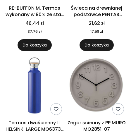
RE-BUFFON M. Termos
Świeca na drewnianej
wykonany w 90% ze stali
podstawce PENTAS
nierdzewnej
MO6282-40
46,44 zł
21,62 zł
pochodzącej z
37,76 zł
17,58 zł
recyklingu 520 ml 94294
Do koszyka
Do koszyka
Termos dwuścienny 1L
Zegar ścienny z PP MURO
HELSINKI LARGE MO6373-
MO2851-07