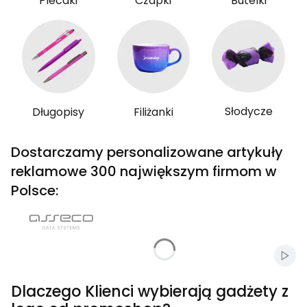
Plecaki
Czapki
Butelki
Słodycze
Długopisy
Filiżanki
Dostarczamy personalizowane artykuły
reklamowe 300 największym firmom w
Polsce:
Włąc
Dlaczego Klienci wybierają gadżety z