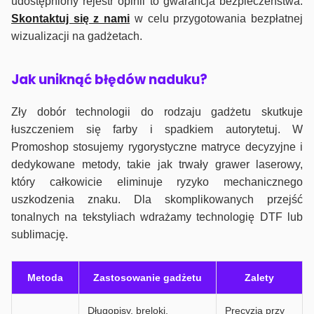
udostępniony rejestr opinii to gwarancja bezpieczeństwa.
Skontaktuj się z nami
w celu przygotowania bezpłatnej
wizualizacji na gadżetach.
J
ak uniknąć błędów naduku?
Zły dobór technologii do rodzaju gadżetu skutkuje
łuszczeniem się farby i spadkiem autorytetuj. W
Promoshop stosujemy rygorystyczne matryce decyzyjne i
dedykowane metody, takie jak trwały grawer laserowy,
który całkowicie eliminuje ryzyko mechanicznego
uszkodzenia znaku. Dla skomplikowanych przejść
tonalnych na tekstyliach wdrażamy technologię DTF lub
sublimację.
Metoda
Zastosowanie gadżetu
Zalety
Długopisy, breloki,
Precyzja przy