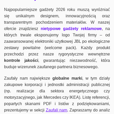
Najpopularniejsze gadżety 2026 roku muszą wyróżniać
się unikalnym designem, innowacyjnością oraz
transparentnym pochodzeniem materiałów. W naszej
ofercie znajdziesz
nietypowe gadżety reklamowe
, na
których trwale eksponujemy logo Twojej firmy – od
zaawansowanej elektroniki użytkowej JBL po ekologiczne
zestawy powitalne (welcome pack). Każdy produkt
przechodzi przez nasze rygorystyczne wewnętrzne
kontrole jako
ści
, gwarantując niezawodność, która
buduje wizerunek zaufanego partnera biznesowego.
Zaufały nam największe
globalne marki
, w tym działy
zakupowe korporacji i jednostki administracji publicznej
(np. realizacje dla sektora energetycznego czy
motoryzacyjnego, jak Mercedes czy IKEA). Listę referencji,
popartych skanami PDF i listów z podziękowaniami,
prezentujemy w sekcji
Zaufali nam
. Zapraszamy do analiz