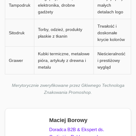
Tampodruk
elektronika, drobne
małych
gadżety
detalach logo
Trwałość i
Torby, odzież, produkty
Sitodruk
doskonałe
płaskie z tkanin
krycie kolorów
Kubki termiczne, metalowe
Nieścieralność
Grawer
pióra, artykuły z drewna i
i prestiżowy
metalu
wygląd
Merytorycznie zweryfikowane przez Głównego Technologa
Znakowania Promoshop.
Maciej Borowy
Doradca B2B & Ekspert ds.