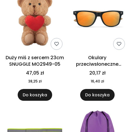
Duży miś z sercem 23cm
Okulary
SNUGGLE MO2949-05
przeciwsłoneczne
CALIFORNIA TOUCH
47,05 zł
20,17 zł
MO9617-10
38,25 zł
16,40 zł
Do koszyka
Do koszyka