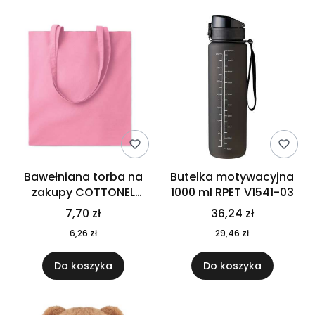
Bawełniana torba na
Butelka motywacyjna
zakupy COTTONEL
1000 ml RPET V1541-03
COLOUR++ MO9846-11
7,70 zł
36,24 zł
6,26 zł
29,46 zł
Do koszyka
Do koszyka