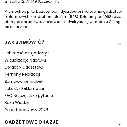
ul. Staffa 12, 71-149 Szczecin, PL
Promoshop.pl to bezpośredni dystrybutor i hurtownia gadżetów
reklamowych z nadrukiem dla firm (B2B). Działamy od 1998 roku,
oferując doradztwo, znakowanie i dystrybucję w modelu Gifting
as a Service.
Linki w stopce
JAK ZAMÓWIĆ?
Jak zamówić gadżety?
Wizualizacje Nadruku
Doradcy Gadżetowi
Terminy Realizacji
Zamawianie próbek
Jakość i Reklamacje
FAQ Najczęstsze pytania
Baza Wiedzy
Raport branżowy 2026
GADŻETOWE OKAZJE