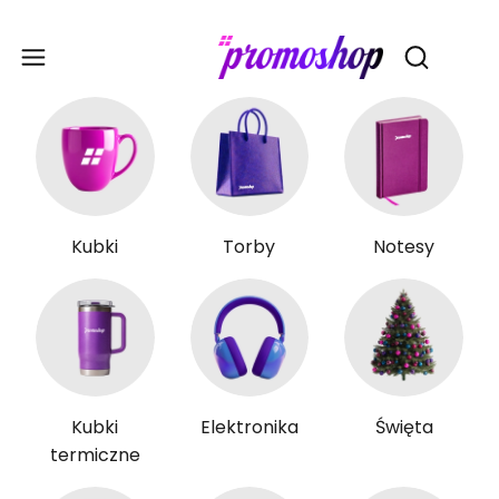
Gadże
Otwórz wy
Kubki
Torby
Notesy
Kubki
Elektronika
Święta
termiczne