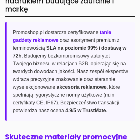
nadrukiem budujące zaufanie i
markę
Promoshop.pl dostarcza certyfikowane
tanie
gadżety reklamowe
oraz asortyment premium z
terminowością
SLA na poziomie 99% i dostawą w
72h.
Budujemy bezkompromisowy autorytet
Twojego biznesu w relacjach B2B, opierając się na
twardych dowodach jakości. Nasz zespół ekspertów
wdraża precyzyjne znakowanie oraz starannie
wyselekcjonowane
akcesoria reklamowe
, które
spełniają rygorystyczne normy użytkowe (m.in.
certyfikaty CE, IP67). Bezpieczeństwo transakcji
potwierdza nasz ocena
4.9/5 w TrustMate.
Skuteczne materiały promocyjne