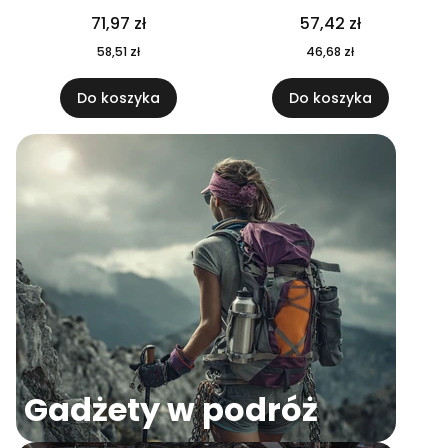
04
71,97 zł
57,42 zł
58,51 zł
46,68 zł
Do koszyka
Do koszyka
Gadżety w podróż