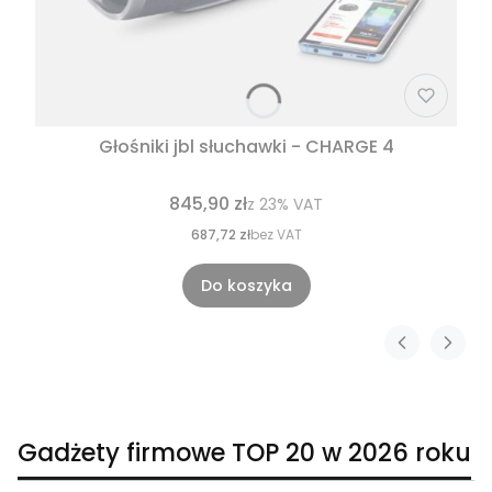
Głośniki jbl słuchawki - CHARGE 4
845,90 zł
z
23%
VAT
687,72 zł
bez VAT
Do koszyka
Gadżety firmowe TOP 20 w 2026 roku