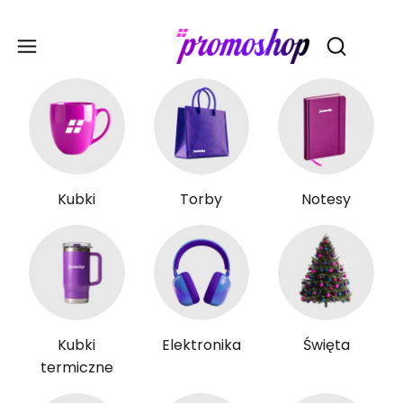
Gadże
Otwórz wy
Kubki
Torby
Notesy
Kubki
Elektronika
Święta
termiczne