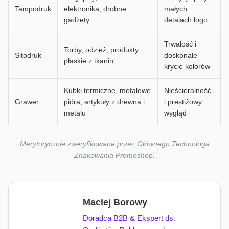
Tampodruk
elektronika, drobne
małych
gadżety
detalach logo
Trwałość i
Torby, odzież, produkty
Sitodruk
doskonałe
płaskie z tkanin
krycie kolorów
Kubki termiczne, metalowe
Nieścieralność
Grawer
pióra, artykuły z drewna i
i prestiżowy
metalu
wygląd
Merytorycznie zweryfikowane przez Głównego Technologa
Znakowania Promoshop.
Maciej Borowy
Doradca B2B & Ekspert ds.