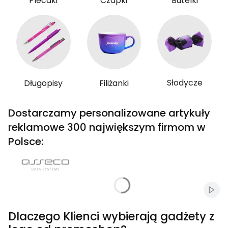
Plecaki
Czapki
Butelki
Słodycze
Długopisy
Filiżanki
Dostarczamy personalizowane artykuły
reklamowe 300 największym firmom w
Polsce:
Włąc
Dlaczego Klienci wybierają gadżety z