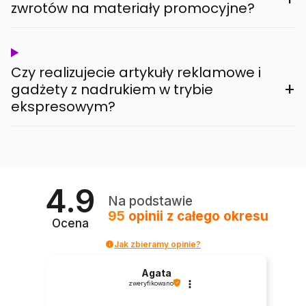
zwrotów na materiały promocyjne?
Czy realizujecie artykuły reklamowe i
+
gadżety z nadrukiem w trybie
ekspresowym?
4.9
Na podstawie
95
opinii
z całego okresu
Ocena
Jak zbieramy opinie?
Agata
zweryfikowano