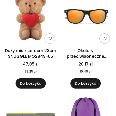
Duży miś z sercem 23cm
Okulary
SNUGGLE MO2949-05
przeciwsłoneczne
CALIFORNIA TOUCH
47,05 zł
20,17 zł
MO9617-10
38,25 zł
16,40 zł
Do koszyka
Do koszyka