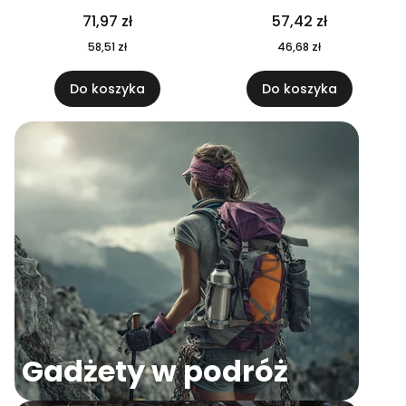
04
71,97 zł
57,42 zł
58,51 zł
46,68 zł
Do koszyka
Do koszyka
Gadżety w podróż