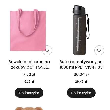
Bawełniana torba na
Butelka motywacyjna
zakupy COTTONEL
1000 ml RPET V1541-03
COLOUR++ MO9846-11
7,70 zł
36,24 zł
6,26 zł
29,46 zł
Do koszyka
Do koszyka