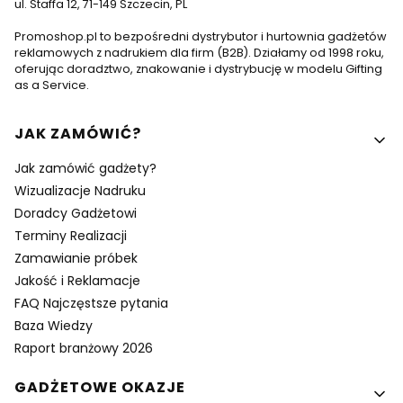
ul. Staffa 12, 71-149 Szczecin, PL
Promoshop.pl to bezpośredni dystrybutor i hurtownia gadżetów
reklamowych z nadrukiem dla firm (B2B). Działamy od 1998 roku,
oferując doradztwo, znakowanie i dystrybucję w modelu Gifting
as a Service.
Linki w stopce
JAK ZAMÓWIĆ?
Jak zamówić gadżety?
Wizualizacje Nadruku
Doradcy Gadżetowi
Terminy Realizacji
Zamawianie próbek
Jakość i Reklamacje
FAQ Najczęstsze pytania
Baza Wiedzy
Raport branżowy 2026
GADŻETOWE OKAZJE