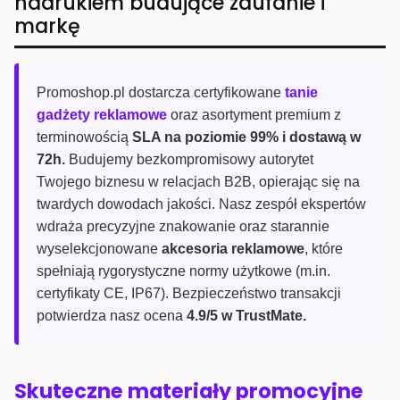
nadrukiem budujące zaufanie i
markę
Promoshop.pl dostarcza certyfikowane
tanie
gadżety reklamowe
oraz asortyment premium z
terminowością
SLA na poziomie 99% i dostawą w
72h.
Budujemy bezkompromisowy autorytet
Twojego biznesu w relacjach B2B, opierając się na
twardych dowodach jakości. Nasz zespół ekspertów
wdraża precyzyjne znakowanie oraz starannie
wyselekcjonowane
akcesoria reklamowe
, które
spełniają rygorystyczne normy użytkowe (m.in.
certyfikaty CE, IP67). Bezpieczeństwo transakcji
potwierdza nasz ocena
4.9/5 w TrustMate.
Skuteczne materiały promocyjne