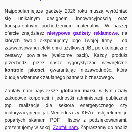
Najpopularniejsze gadżety 2026 roku muszą wyróżniać
się unikalnym designem, innowacyjnością oraz
transparentnym pochodzeniem materiałów. W naszej
ofercie znajdziesz
nietypowe gadżety reklamowe
, na
których trwale eksponujemy logo Twojej firmy – od
zaawansowanej elektroniki użytkowej JBL po ekologiczne
zestawy powitalne (welcome pack). Każdy produkt
przechodzi przez nasze rygorystyczne wewnętrzne
kontrole jako
ści
, gwarantując niezawodność, która
buduje wizerunek zaufanego partnera biznesowego.
Zaufały nam największe
globalne marki
, w tym działy
zakupowe korporacji i jednostki administracji publicznej
(np. realizacje dla sektora energetycznego czy
motoryzacyjnego, jak Mercedes czy IKEA). Listę referencji,
popartych skanami PDF i listów z podziękowaniami,
prezentujemy w sekcji
Zaufali nam
. Zapraszamy do analiz