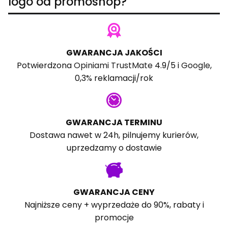
logo od promoshop?
GWARANCJA JAKOŚCI
Potwierdzona
Opiniami TrustMate
4.9/5 i
Google
,
0,3% reklamacji/rok
GWARANCJA TERMINU
Dostawa nawet w 24h, pilnujemy kurierów,
uprzedzamy o dostawie
GWARANCJA CENY
Najniższe ceny + wyprzedaże do 90%, rabaty i
promocje