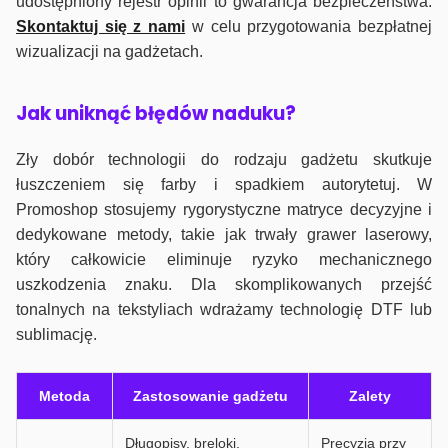
udostępniony rejestr opinii to gwarancja bezpieczeństwa.
Skontaktuj się z nami
w celu przygotowania bezpłatnej
wizualizacji na gadżetach.
J
ak uniknąć błędów naduku?
Zły dobór technologii do rodzaju gadżetu skutkuje
łuszczeniem się farby i spadkiem autorytetuj. W
Promoshop stosujemy rygorystyczne matryce decyzyjne i
dedykowane metody, takie jak trwały grawer laserowy,
który całkowicie eliminuje ryzyko mechanicznego
uszkodzenia znaku. Dla skomplikowanych przejść
tonalnych na tekstyliach wdrażamy technologię DTF lub
sublimację.
Metoda
Zastosowanie gadżetu
Zalety
Długopisy, breloki,
Precyzja przy