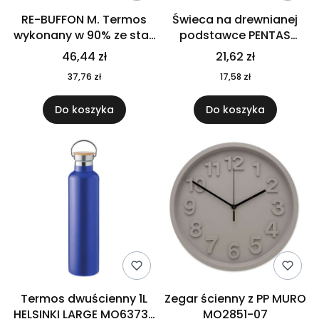
RE-BUFFON M. Termos
Świeca na drewnianej
wykonany w 90% ze stali
podstawce PENTAS
nierdzewnej
MO6282-40
46,44 zł
21,62 zł
pochodzącej z
37,76 zł
17,58 zł
recyklingu 520 ml 94294
Do koszyka
Do koszyka
Termos dwuścienny 1L
Zegar ścienny z PP MURO
HELSINKI LARGE MO6373-
MO2851-07