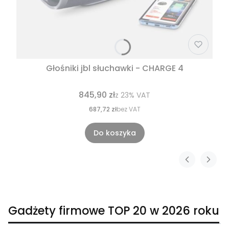
Głośniki jbl słuchawki - CHARGE 4
845,90 zł
z
23%
VAT
687,72 zł
bez VAT
Do koszyka
Gadżety firmowe TOP 20 w 2026 roku