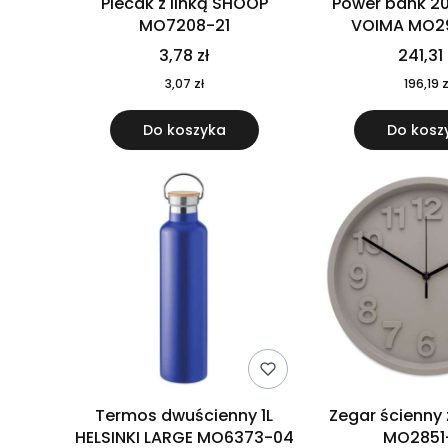
Plecak z linką SHOOP
Power bank 2
MO7208-21
VOIMA MO2
3,78 zł
241,31 
3,07 zł
196,19 z
Do koszyka
Do kosz
Termos dwuścienny 1L
Zegar ścienny
HELSINKI LARGE MO6373-04
MO2851