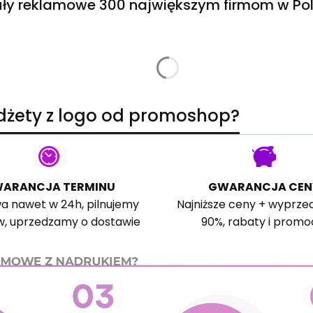
ły reklamowe 300 największym firmom w Pol
adżety z logo od promoshop?
ARANCJA TERMINU
GWARANCJA CEN
a nawet w 24h, pilnujemy
Najniższe ceny + wyprze
w, uprzedzamy o dostawie
90%, rabaty i promo