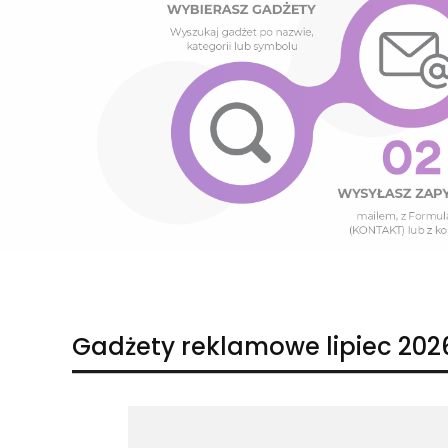
Naciśnij Enter lub spację, aby otworzyć stronę.
Naciśnij Enter lub spację, aby otworzyć stronę.
Gadżety reklamowe lipiec 202