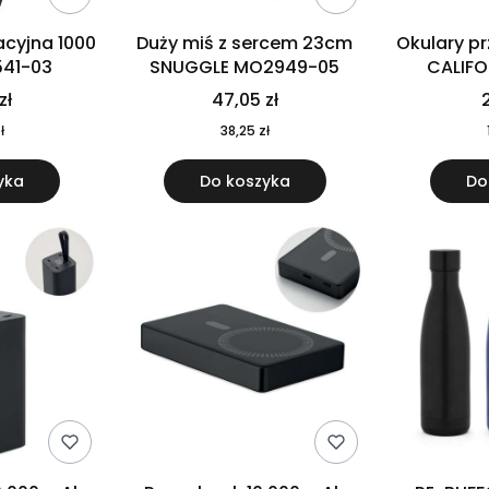
cyjna 1000
Duży miś z sercem 23cm
Okulary p
541-03
SNUGGLE MO2949-05
CALIF
MO
zł
47,05 zł
2
ł
38,25 zł
yka
Do koszyka
Do