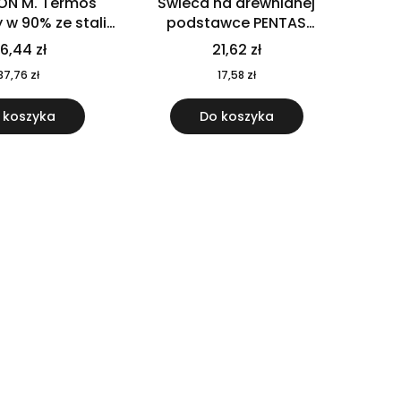
ON M. Termos
Świeca na drewnianej
w 90% ze stali
podstawce PENTAS
j pochodzącej z
MO6282-40
6,44 zł
21,62 zł
u 520 ml 94294
37,76 zł
17,58 zł
 koszyka
Do koszyka