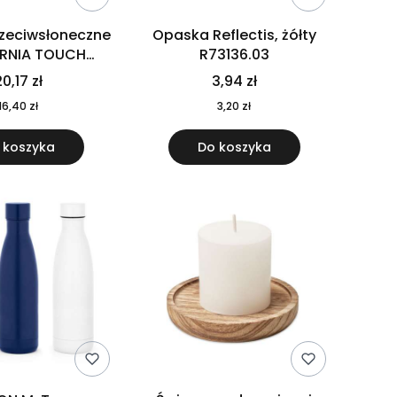
rzeciwsłoneczne
Opaska Reflectis, żółty
ORNIA TOUCH
R73136.03
9617-10
0,17 zł
3,94 zł
16,40 zł
3,20 zł
 koszyka
Do koszyka