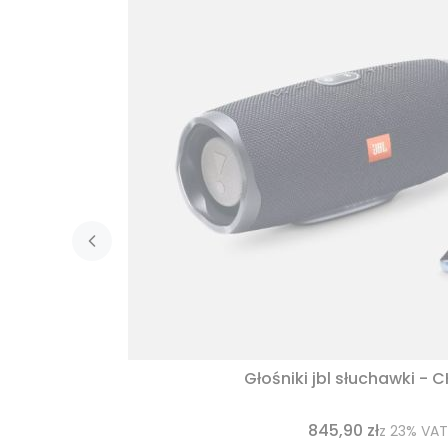
Głośniki jbl słuchawki - 
845,90 zł
z
23%
VAT