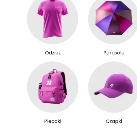
Odzież
Parasole
Plecaki
Czapki