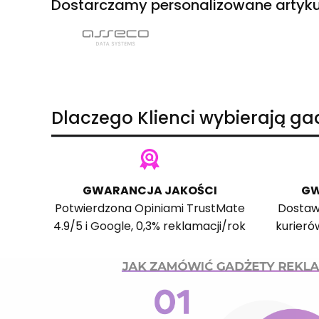
Dostarczamy personalizowane artyku
Dlaczego Klienci wybierają g
GWARANCJA JAKOŚCI
GW
Potwierdzona
Opiniami TrustMate
Dostaw
4.9/5 i
Google
, 0,3% reklamacji/rok
kurieró