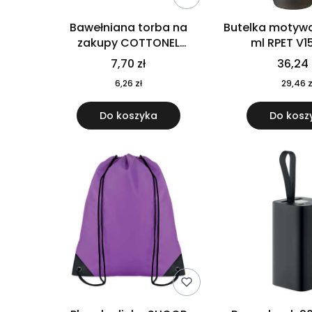
Bawełniana torba na
Butelka motywa
zakupy COTTONEL
ml RPET V1
COLOUR++ MO9846-11
7,70 zł
36,24 
6,26 zł
29,46 z
Do koszyka
Do kosz