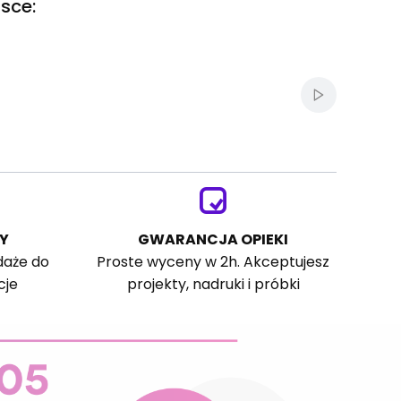
sce:
Włącz autom
Y
GWARANCJA OPIEKI
daże do
Proste wyceny w 2h. Akceptujesz
cje
projekty, nadruki i próbki