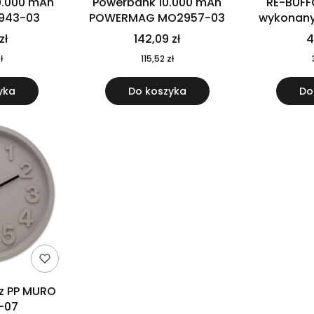
0.000 mAh
Powerbank 10.000 mAh
RE-BUFF
943-03
POWERMAG MO2957-03
wykonany 
nierdzewne
zł
142,09 zł
4
recykling
ł
115,52 zł
yka
Do koszyka
Do
 z PP MURO
-07