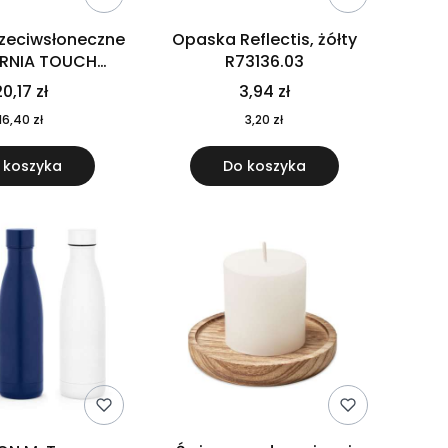
rzeciwsłoneczne
Opaska Reflectis, żółty
ORNIA TOUCH
R73136.03
9617-10
0,17 zł
3,94 zł
16,40 zł
3,20 zł
 koszyka
Do koszyka