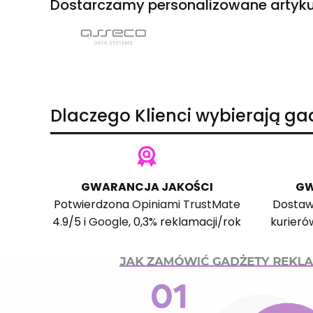
Dostarczamy personalizowane artyku
Dlaczego Klienci wybierają g
GWARANCJA JAKOŚCI
GW
Potwierdzona
Opiniami TrustMate
Dostaw
4.9/5 i
Google
, 0,3% reklamacji/rok
kurieró