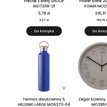
Plecak z linką SHOOP
Power bank 2
MO7208-21
VOIMA MO2
3,78 zł
241,31 
3,07 zł
196,19 z
Do koszyka
Do kosz
Termos dwuścienny 1L
Zegar ścienny
HELSINKI LARGE MO6373-04
MO2851