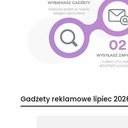
Naciśnij Enter lub spację, aby otworzyć stronę.
Naciśnij Enter lub spację, aby otworzyć stronę.
Gadżety reklamowe lipiec 202