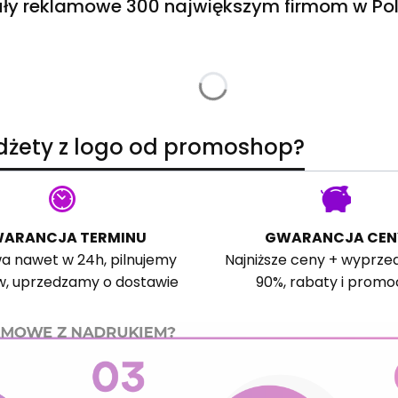
ły reklamowe 300 największym firmom w Pol
adżety z logo od promoshop?
ARANCJA TERMINU
GWARANCJA CEN
a nawet w 24h, pilnujemy
Najniższe ceny + wyprze
w, uprzedzamy o dostawie
90%, rabaty i promo