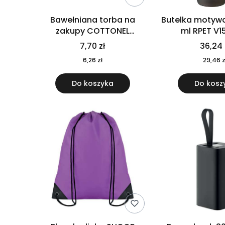
Bawełniana torba na
Butelka motywa
zakupy COTTONEL
ml RPET V1
COLOUR++ MO9846-11
7,70 zł
36,24 
6,26 zł
29,46 z
Do koszyka
Do kosz