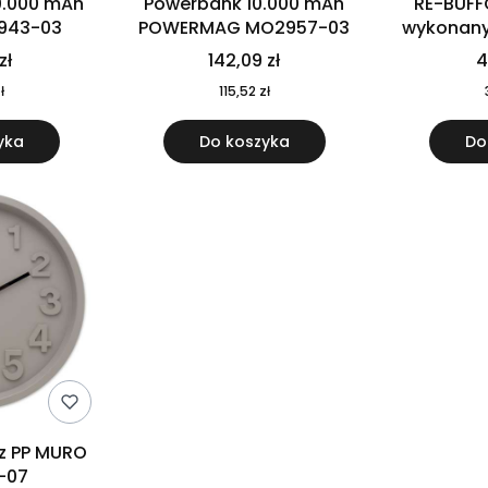
0.000 mAh
Powerbank 10.000 mAh
RE-BUFF
943-03
POWERMAG MO2957-03
wykonany 
nierdzewne
zł
142,09 zł
4
recykling
ł
115,52 zł
yka
Do koszyka
Do
 z PP MURO
-07