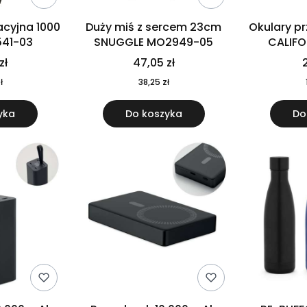
cyjna 1000
Duży miś z sercem 23cm
Okulary p
541-03
SNUGGLE MO2949-05
CALIF
MO
zł
47,05 zł
2
ł
38,25 zł
yka
Do koszyka
Do