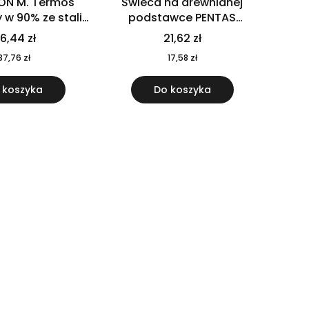
ON M. Termos
Świeca na drewnianej
w 90% ze stali
podstawce PENTAS
j pochodzącej z
MO6282-40
6,44 zł
21,62 zł
u 520 ml 94294
37,76 zł
17,58 zł
 koszyka
Do koszyka