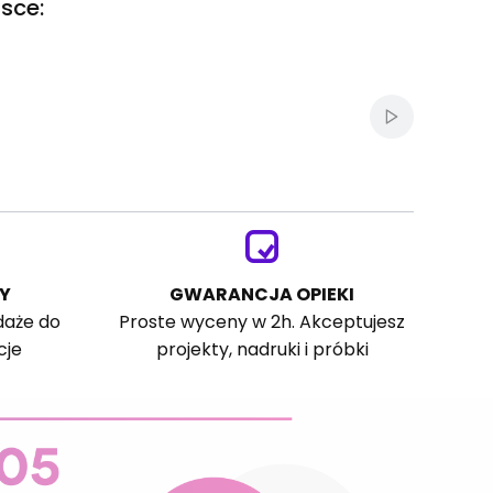
sce:
Włącz autom
Y
GWARANCJA OPIEKI
daże do
Proste wyceny w 2h. Akceptujesz
cje
projekty, nadruki i próbki