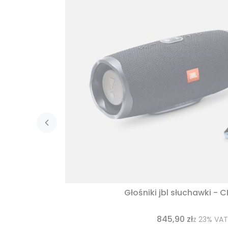
Głośniki jbl słuchawki - 
845,90 zł
z
23%
VAT