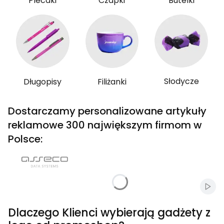
Plecaki
Czapki
Butelki
Słodycze
Długopisy
Filiżanki
Dostarczamy personalizowane artykuły
reklamowe 300 największym firmom w
Polsce:
Włąc
Dlaczego Klienci wybierają gadżety z