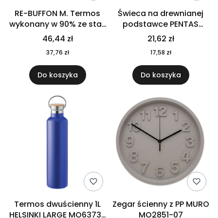
RE-BUFFON M. Termos
Świeca na drewnianej
wykonany w 90% ze stali
podstawce PENTAS
nierdzewnej
MO6282-40
46,44 zł
21,62 zł
pochodzącej z
37,76 zł
17,58 zł
recyklingu 520 ml 94294
Do koszyka
Do koszyka
Termos dwuścienny 1L
Zegar ścienny z PP MURO
HELSINKI LARGE MO6373-
MO2851-07