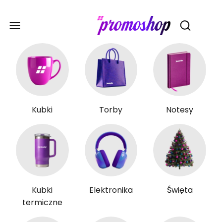
Gadże
Otwórz wy
Kubki
Torby
Notesy
Kubki
Elektronika
Święta
termiczne