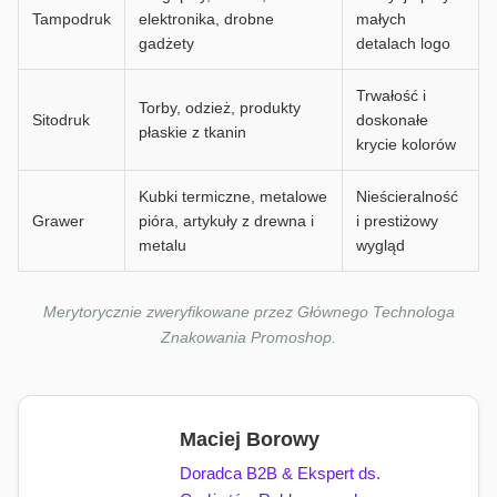
Tampodruk
elektronika, drobne
małych
gadżety
detalach logo
Trwałość i
Torby, odzież, produkty
Sitodruk
doskonałe
płaskie z tkanin
krycie kolorów
Kubki termiczne, metalowe
Nieścieralność
Grawer
pióra, artykuły z drewna i
i prestiżowy
metalu
wygląd
Merytorycznie zweryfikowane przez Głównego Technologa
Znakowania Promoshop.
Maciej Borowy
Doradca B2B & Ekspert ds.