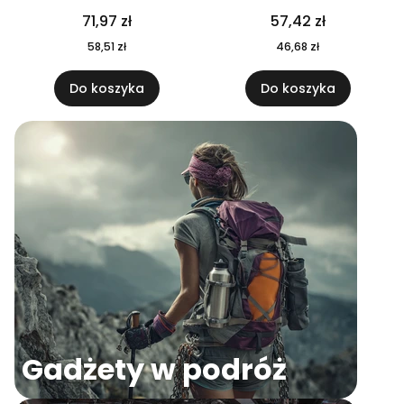
04
71,97 zł
57,42 zł
58,51 zł
46,68 zł
Do koszyka
Do koszyka
Gadżety w podróż