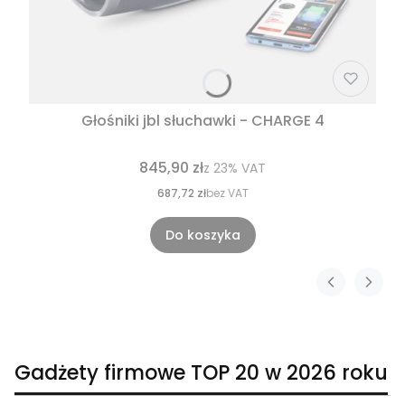
Głośniki jbl słuchawki - CHARGE 4
845,90 zł
z
23%
VAT
687,72 zł
bez VAT
Do koszyka
Gadżety firmowe TOP 20 w 2026 roku