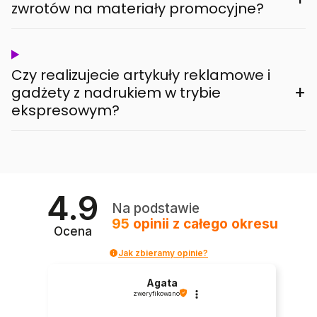
zwrotów na materiały promocyjne?
Czy realizujecie artykuły reklamowe i
+
gadżety z nadrukiem w trybie
ekspresowym?
4.9
Na podstawie
95
opinii
z całego okresu
Ocena
Jak zbieramy opinie?
Agata
zweryfikowano