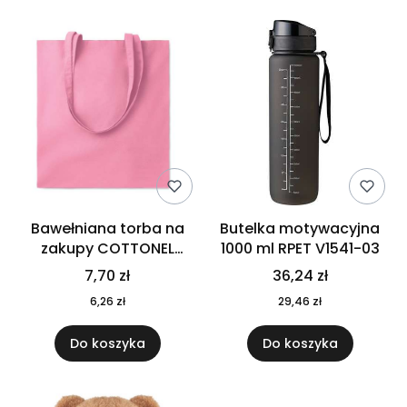
Bawełniana torba na
Butelka motywacyjna
zakupy COTTONEL
1000 ml RPET V1541-03
COLOUR++ MO9846-11
7,70 zł
36,24 zł
6,26 zł
29,46 zł
Do koszyka
Do koszyka