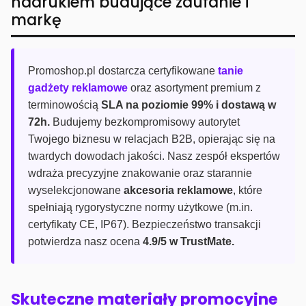
nadrukiem budujące zaufanie i
markę
Promoshop.pl dostarcza certyfikowane
tanie
gadżety reklamowe
oraz asortyment premium z
terminowością
SLA na poziomie 99% i dostawą w
72h.
Budujemy bezkompromisowy autorytet
Twojego biznesu w relacjach B2B, opierając się na
twardych dowodach jakości. Nasz zespół ekspertów
wdraża precyzyjne znakowanie oraz starannie
wyselekcjonowane
akcesoria reklamowe
, które
spełniają rygorystyczne normy użytkowe (m.in.
certyfikaty CE, IP67). Bezpieczeństwo transakcji
potwierdza nasz ocena
4.9/5 w TrustMate.
Skuteczne materiały promocyjne