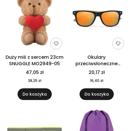
Duży miś z sercem 23cm
Okulary
SNUGGLE MO2949-05
przeciwsłoneczne
CALIFORNIA TOUCH
47,05 zł
20,17 zł
MO9617-10
38,25 zł
16,40 zł
Do koszyka
Do koszyka