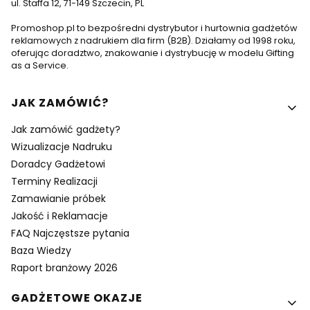
ul. Staffa 12, 71-149 Szczecin, PL
Promoshop.pl to bezpośredni dystrybutor i hurtownia gadżetów
reklamowych z nadrukiem dla firm (B2B). Działamy od 1998 roku,
oferując doradztwo, znakowanie i dystrybucję w modelu Gifting
as a Service.
Linki w stopce
JAK ZAMÓWIĆ?
Jak zamówić gadżety?
Wizualizacje Nadruku
Doradcy Gadżetowi
Terminy Realizacji
Zamawianie próbek
Jakość i Reklamacje
FAQ Najczęstsze pytania
Baza Wiedzy
Raport branżowy 2026
GADŻETOWE OKAZJE