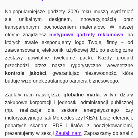
Najpopularniejsze gadżety 2026 roku muszą wyróżniać
się unikalnym designem, innowacyjnością oraz
transparentnym pochodzeniem materiałów. W naszej
ofercie znajdziesz
nietypowe gadżety reklamowe
, na
których trwale eksponujemy logo Twojej firmy – od
zaawansowanej elektroniki użytkowej JBL po ekologiczne
zestawy powitalne (welcome pack). Każdy produkt
przechodzi przez nasze rygorystyczne wewnętrzne
kontrole jako
ści
, gwarantując niezawodność, która
buduje wizerunek zaufanego partnera biznesowego.
Zaufały nam największe
globalne marki
, w tym działy
zakupowe korporacji i jednostki administracji publicznej
(np. realizacje dla sektora energetycznego czy
motoryzacyjnego, jak Mercedes czy IKEA). Listę referencji,
popartych skanami PDF i listów z podziękowaniami,
prezentujemy w sekcji
Zaufali nam
. Zapraszamy do analiz