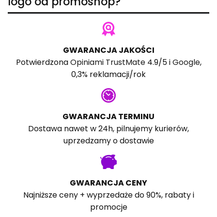
logo od promoshop?
GWARANCJA JAKOŚCI
Potwierdzona
Opiniami TrustMate
4.9/5 i
Google
,
0,3% reklamacji/rok
GWARANCJA TERMINU
Dostawa nawet w 24h, pilnujemy kurierów,
uprzedzamy o dostawie
GWARANCJA CENY
Najniższe ceny + wyprzedaże do 90%, rabaty i
promocje