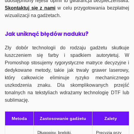
udostępniony rejestr opinii to gwarancja bezpieczeństwa.
Skontaktuj się z nami
w celu przygotowania bezpłatnej
wizualizacji na gadżetach.
J
ak uniknąć błędów naduku?
Zły dobór technologii do rodzaju gadżetu skutkuje
łuszczeniem się farby i spadkiem autorytetuj. W
Promoshop stosujemy rygorystyczne matryce decyzyjne i
dedykowane metody, takie jak trwały grawer laserowy,
który całkowicie eliminuje ryzyko mechanicznego
uszkodzenia znaku. Dla skomplikowanych przejść
tonalnych na tekstyliach wdrażamy technologię DTF lub
sublimację.
Metoda
Zastosowanie gadżetu
Zalety
Długopisy, breloki,
Precyzja przy