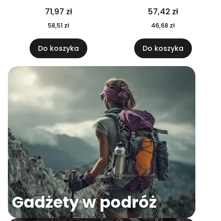
04
71,97 zł
57,42 zł
58,51 zł
46,68 zł
Do koszyka
Do koszyka
Gadżety w podróż