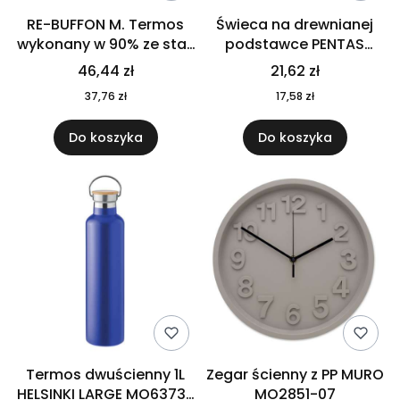
RE-BUFFON M. Termos
Świeca na drewnianej
wykonany w 90% ze stali
podstawce PENTAS
nierdzewnej
MO6282-40
46,44 zł
21,62 zł
pochodzącej z
37,76 zł
17,58 zł
recyklingu 520 ml 94294
Do koszyka
Do koszyka
Termos dwuścienny 1L
Zegar ścienny z PP MURO
HELSINKI LARGE MO6373-
MO2851-07