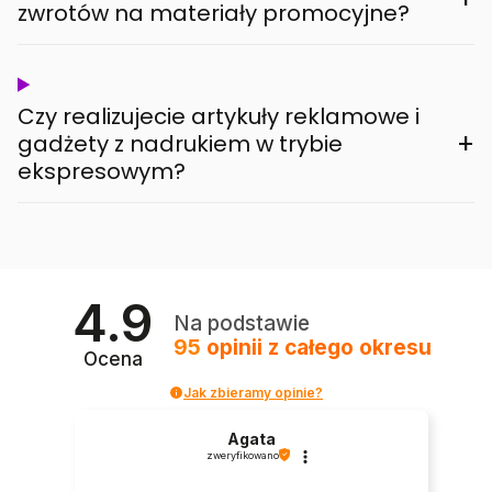
zwrotów na materiały promocyjne?
Czy realizujecie artykuły reklamowe i
+
gadżety z nadrukiem w trybie
ekspresowym?
4.9
Na podstawie
95
opinii
z całego okresu
Ocena
Jak zbieramy opinie?
Agata
zweryfikowano