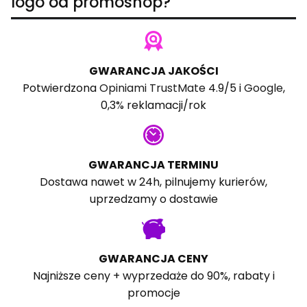
logo od promoshop?
GWARANCJA JAKOŚCI
Potwierdzona
Opiniami TrustMate
4.9/5 i
Google
,
0,3% reklamacji/rok
GWARANCJA TERMINU
Dostawa nawet w 24h, pilnujemy kurierów,
uprzedzamy o dostawie
GWARANCJA CENY
Najniższe ceny + wyprzedaże do 90%, rabaty i
promocje