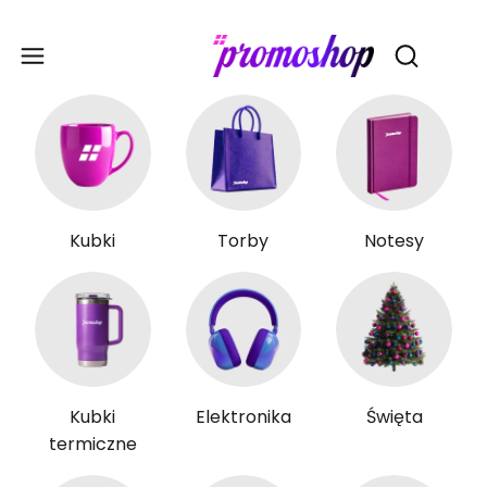
Gadże
Otwórz wy
Kubki
Torby
Notesy
Kubki
Elektronika
Święta
termiczne