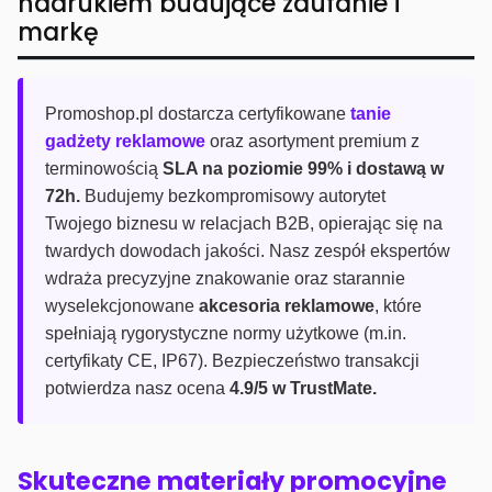
nadrukiem budujące zaufanie i
markę
Promoshop.pl dostarcza certyfikowane
tanie
gadżety reklamowe
oraz asortyment premium z
terminowością
SLA na poziomie 99% i dostawą w
72h.
Budujemy bezkompromisowy autorytet
Twojego biznesu w relacjach B2B, opierając się na
twardych dowodach jakości. Nasz zespół ekspertów
wdraża precyzyjne znakowanie oraz starannie
wyselekcjonowane
akcesoria reklamowe
, które
spełniają rygorystyczne normy użytkowe (m.in.
certyfikaty CE, IP67). Bezpieczeństwo transakcji
potwierdza nasz ocena
4.9/5 w TrustMate.
Skuteczne materiały promocyjne