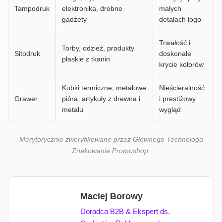
Tampodruk
elektronika, drobne
małych
gadżety
detalach logo
Trwałość i
Torby, odzież, produkty
Sitodruk
doskonałe
płaskie z tkanin
krycie kolorów
Kubki termiczne, metalowe
Nieścieralność
Grawer
pióra, artykuły z drewna i
i prestiżowy
metalu
wygląd
Merytorycznie zweryfikowane przez Głównego Technologa
Znakowania Promoshop.
Maciej Borowy
Doradca B2B & Ekspert ds.