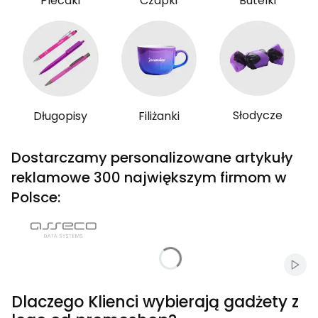
Plecaki
Czapki
Butelki
Słodycze
Długopisy
Filiżanki
Dostarczamy personalizowane artykuły
reklamowe 300 największym firmom w
Polsce:
Włąc
Dlaczego Klienci wybierają gadżety z