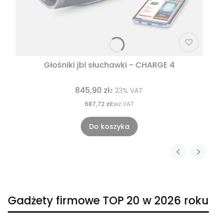
Głośniki jbl słuchawki - CHARGE 4
845,90 zł
z
23%
VAT
687,72 zł
bez VAT
Do koszyka
Gadżety firmowe TOP 20 w 2026 roku