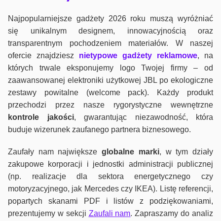
Najpopularniejsze gadżety 2026 roku muszą wyróżniać
się unikalnym designem, innowacyjnością oraz
transparentnym pochodzeniem materiałów. W naszej
ofercie znajdziesz
nietypowe gadżety reklamowe
, na
których trwale eksponujemy logo Twojej firmy – od
zaawansowanej elektroniki użytkowej JBL po ekologiczne
zestawy powitalne (welcome pack). Każdy produkt
przechodzi przez nasze rygorystyczne wewnętrzne
kontrole jako
ści
, gwarantując niezawodność, która
buduje wizerunek zaufanego partnera biznesowego.
Zaufały nam największe
globalne marki
, w tym działy
zakupowe korporacji i jednostki administracji publicznej
(np. realizacje dla sektora energetycznego czy
motoryzacyjnego, jak Mercedes czy IKEA). Listę referencji,
popartych skanami PDF i listów z podziękowaniami,
prezentujemy w sekcji
Zaufali nam
. Zapraszamy do analiz