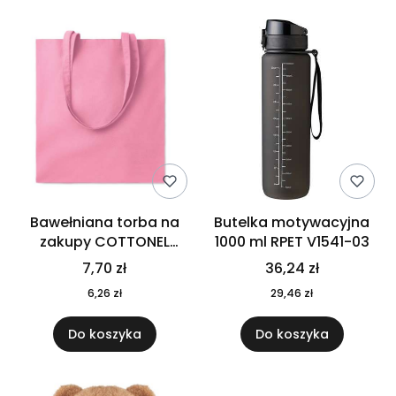
Bawełniana torba na
Butelka motywacyjna
zakupy COTTONEL
1000 ml RPET V1541-03
COLOUR++ MO9846-11
7,70 zł
36,24 zł
6,26 zł
29,46 zł
Do koszyka
Do koszyka