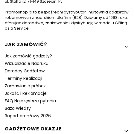
ul. Staffa 12, 71-149 Szczecin, PL
Promoshop.pl to bezpośredni dystrybutor i hurtownia gadżetów
reklamowych z nadrukiem dla firm (B2B). Działamy od 1998 roku,
oferując doradztwo, znakowanie i dystrybucję w modelu Gifting
as a Service.
Linki w stopce
JAK ZAMÓWIĆ?
Jak zamówić gadżety?
Wizualizacje Nadruku
Doradcy Gadżetowi
Terminy Realizacji
Zamawianie próbek
Jakość i Reklamacje
FAQ Najczęstsze pytania
Baza Wiedzy
Raport branżowy 2026
GADŻETOWE OKAZJE