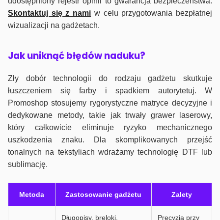
udostępniony rejestr opinii to gwarancja bezpieczeństwa.
Skontaktuj się z nami
w celu przygotowania bezpłatnej
wizualizacji na gadżetach.
J
ak uniknąć błędów naduku?
Zły dobór technologii do rodzaju gadżetu skutkuje
łuszczeniem się farby i spadkiem autorytetuj. W
Promoshop stosujemy rygorystyczne matryce decyzyjne i
dedykowane metody, takie jak trwały grawer laserowy,
który całkowicie eliminuje ryzyko mechanicznego
uszkodzenia znaku. Dla skomplikowanych przejść
tonalnych na tekstyliach wdrażamy technologię DTF lub
sublimację.
Metoda
Zastosowanie gadżetu
Zalety
Długopisy, breloki,
Precyzja przy