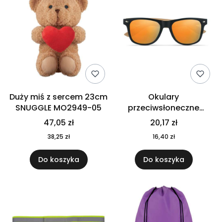
Duży miś z sercem 23cm
Okulary
SNUGGLE MO2949-05
przeciwsłoneczne
CALIFORNIA TOUCH
47,05 zł
20,17 zł
MO9617-10
38,25 zł
16,40 zł
Do koszyka
Do koszyka