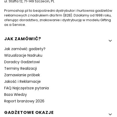
ul. Staffa 12, 71-149 Szczecin, PL
Promoshop.pl to bezpośredni dystrybutor i hurtownia gadżetów
reklamowych z nadrukiem dla firm (B2B). Działamy od 1998 roku,
oferując doradztwo, znakowanie i dystrybucję w modelu Gifting
as a Service.
Linki w stopce
JAK ZAMÓWIĆ?
Jak zamówić gadżety?
Wizualizacje Nadruku
Doradcy Gadżetowi
Terminy Realizacji
Zamawianie próbek
Jakość i Reklamacje
FAQ Najczęstsze pytania
Baza Wiedzy
Raport branżowy 2026
GADŻETOWE OKAZJE