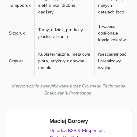
Tampodruk
elektronika, drobne
małych
gadżety
detalach logo
Trwałość i
Torby, odzież, produkty
Sitodruk
doskonałe
płaskie z tkanin
krycie kolorów
Kubki termiczne, metalowe
Nieścieralność
Grawer
pióra, artykuły z drewna i
i prestiżowy
metalu
wygląd
Merytorycznie zweryfikowane przez Głównego Technologa
Znakowania Promoshop.
Maciej Borowy
Doradca B2B & Ekspert ds.