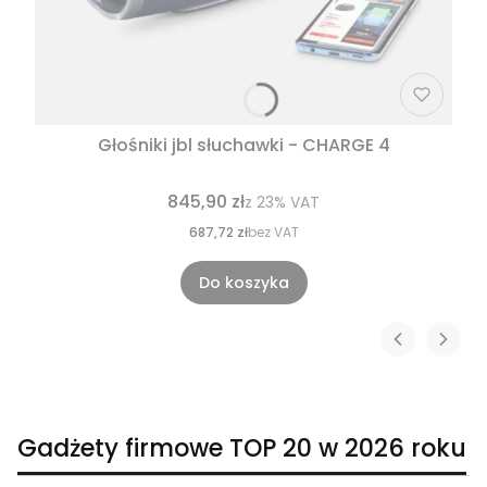
Głośniki jbl słuchawki - CHARGE 4
845,90 zł
z
23%
VAT
687,72 zł
bez VAT
Do koszyka
Gadżety firmowe TOP 20 w 2026 roku