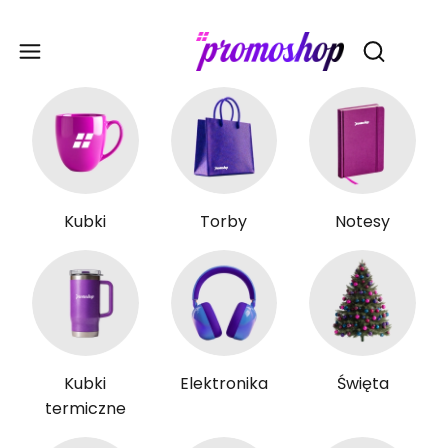
Gadże
Otwórz wy
Kubki
Torby
Notesy
Kubki
Elektronika
Święta
termiczne