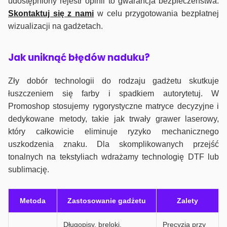
udostępniony rejestr opinii to gwarancja bezpieczeństwa.
Skontaktuj się z nami
w celu przygotowania bezpłatnej
wizualizacji na gadżetach.
J
ak uniknąć błędów naduku?
Zły dobór technologii do rodzaju gadżetu skutkuje
łuszczeniem się farby i spadkiem autorytetuj. W
Promoshop stosujemy rygorystyczne matryce decyzyjne i
dedykowane metody, takie jak trwały grawer laserowy,
który całkowicie eliminuje ryzyko mechanicznego
uszkodzenia znaku. Dla skomplikowanych przejść
tonalnych na tekstyliach wdrażamy technologię DTF lub
sublimację.
Metoda
Zastosowanie gadżetu
Zalety
Długopisy, breloki,
Precyzja przy