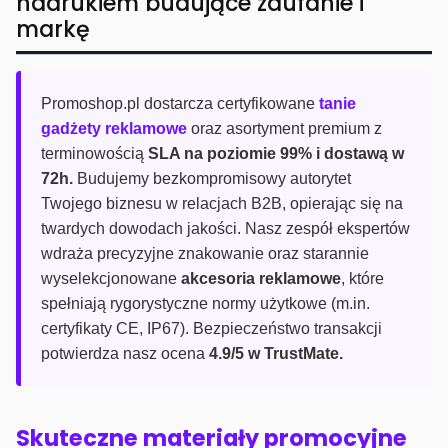
nadrukiem budujące zaufanie i
markę
Promoshop.pl dostarcza certyfikowane
tanie
gadżety reklamowe
oraz asortyment premium z
terminowością
SLA na poziomie 99% i dostawą w
72h.
Budujemy bezkompromisowy autorytet
Twojego biznesu w relacjach B2B, opierając się na
twardych dowodach jakości. Nasz zespół ekspertów
wdraża precyzyjne znakowanie oraz starannie
wyselekcjonowane
akcesoria reklamowe
, które
spełniają rygorystyczne normy użytkowe (m.in.
certyfikaty CE, IP67). Bezpieczeństwo transakcji
potwierdza nasz ocena
4.9/5 w TrustMate.
Skuteczne materiały promocyjne