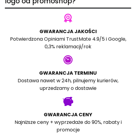
logo od promoshop?
GWARANCJA JAKOŚCI
Potwierdzona
Opiniami TrustMate
4.9/5 i
Google
,
0,3% reklamacji/rok
GWARANCJA TERMINU
Dostawa nawet w 24h, pilnujemy kurierów,
uprzedzamy o dostawie
GWARANCJA CENY
Najniższe ceny + wyprzedaże do 90%, rabaty i
promocje