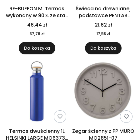
RE-BUFFON M. Termos
Świeca na drewnianej
wykonany w 90% ze stali
podstawce PENTAS
nierdzewnej
MO6282-40
46,44 zł
21,62 zł
pochodzącej z
37,76 zł
17,58 zł
recyklingu 520 ml 94294
Do koszyka
Do koszyka
Termos dwuścienny 1L
Zegar ścienny z PP MURO
HELSINKI LARGE MO6373-
MO2851-07