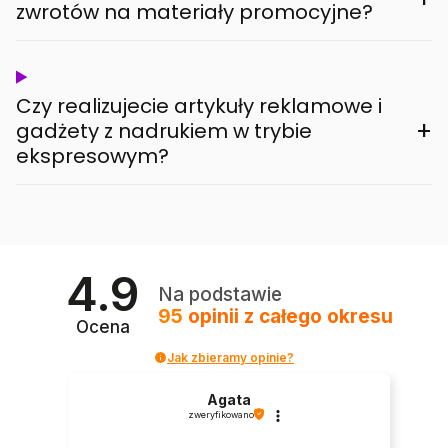
zwrotów na materiały promocyjne?
Czy realizujecie artykuły reklamowe i
+
gadżety z nadrukiem w trybie
ekspresowym?
4.9
Na podstawie
95
opinii
z całego okresu
Ocena
Jak zbieramy opinie?
Agata
zweryfikowano