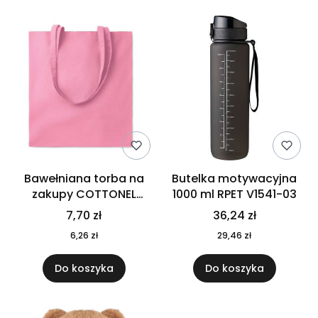
Bawełniana torba na
Butelka motywacyjna
zakupy COTTONEL
1000 ml RPET V1541-03
COLOUR++ MO9846-11
7,70 zł
36,24 zł
6,26 zł
29,46 zł
Do koszyka
Do koszyka