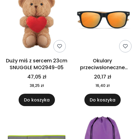
Duży miś z sercem 23cm
Okulary
SNUGGLE MO2949-05
przeciwsłoneczne
CALIFORNIA TOUCH
47,05 zł
20,17 zł
MO9617-10
38,25 zł
16,40 zł
Do koszyka
Do koszyka