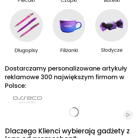
Plecaki
Czapki
Butelki
Słodycze
Długopisy
Filiżanki
Dostarczamy personalizowane artykuły
reklamowe 300 największym firmom w
Polsce:
Włąc
Dlaczego Klienci wybierają gadżety z