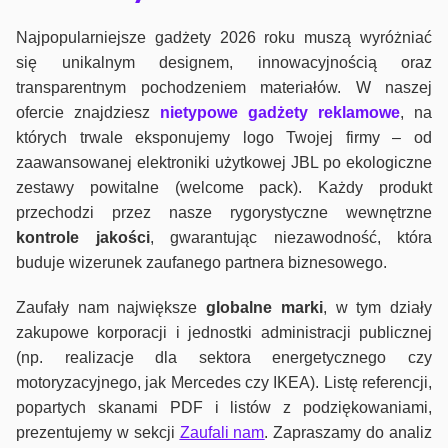
Najpopularniejsze gadżety 2026 roku muszą wyróżniać
się unikalnym designem, innowacyjnością oraz
transparentnym pochodzeniem materiałów. W naszej
ofercie znajdziesz
nietypowe gadżety reklamowe
, na
których trwale eksponujemy logo Twojej firmy – od
zaawansowanej elektroniki użytkowej JBL po ekologiczne
zestawy powitalne (welcome pack). Każdy produkt
przechodzi przez nasze rygorystyczne wewnętrzne
kontrole jako
ści
, gwarantując niezawodność, która
buduje wizerunek zaufanego partnera biznesowego.
Zaufały nam największe
globalne marki
, w tym działy
zakupowe korporacji i jednostki administracji publicznej
(np. realizacje dla sektora energetycznego czy
motoryzacyjnego, jak Mercedes czy IKEA). Listę referencji,
popartych skanami PDF i listów z podziękowaniami,
prezentujemy w sekcji
Zaufali nam
. Zapraszamy do analiz