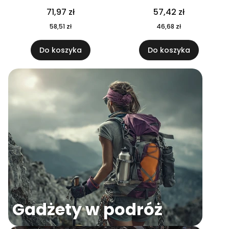
04
71,97 zł
57,42 zł
58,51 zł
46,68 zł
Do koszyka
Do koszyka
Gadżety w podróż