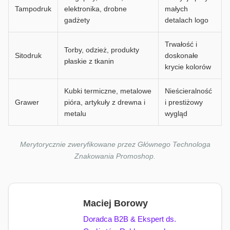
Tampodruk
elektronika, drobne
małych
gadżety
detalach logo
Trwałość i
Torby, odzież, produkty
Sitodruk
doskonałe
płaskie z tkanin
krycie kolorów
Kubki termiczne, metalowe
Nieścieralność
Grawer
pióra, artykuły z drewna i
i prestiżowy
metalu
wygląd
Merytorycznie zweryfikowane przez Głównego Technologa
Znakowania Promoshop.
Maciej Borowy
Doradca B2B & Ekspert ds.