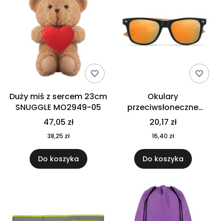
Duży miś z sercem 23cm
Okulary
SNUGGLE MO2949-05
przeciwsłoneczne
CALIFORNIA TOUCH
47,05 zł
20,17 zł
MO9617-10
38,25 zł
16,40 zł
Do koszyka
Do koszyka