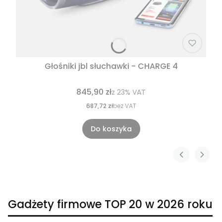
Głośniki jbl słuchawki - CHARGE 4
845,90 zł
z
23%
VAT
687,72 zł
bez VAT
Do koszyka
Gadżety firmowe TOP 20 w 2026 roku