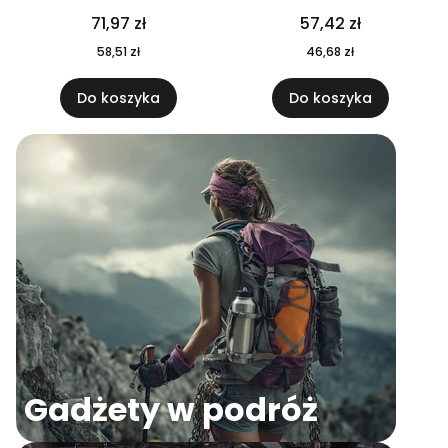
04
71,97 zł
57,42 zł
58,51 zł
46,68 zł
Do koszyka
Do koszyka
Gadżety w podróż