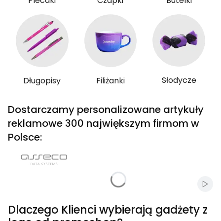
Plecaki
Czapki
Butelki
Słodycze
Długopisy
Filiżanki
Dostarczamy personalizowane artykuły
reklamowe 300 największym firmom w
Polsce:
Włąc
Dlaczego Klienci wybierają gadżety z