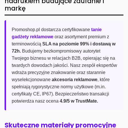
nadrukiem budujące zaufanie i
markę
Promoshop.pl dostarcza certyfikowane
tanie
gadżety reklamowe
oraz asortyment premium z
terminowością
SLA na poziomie 99% i dostawą w
72h.
Budujemy bezkompromisowy autorytet
Twojego biznesu w relacjach B2B, opierając się na
twardych dowodach jakości. Nasz zespół ekspertów
wdraża precyzyjne znakowanie oraz starannie
wyselekcjonowane
akcesoria reklamowe
, które
spełniają rygorystyczne normy użytkowe (m.in.
certyfikaty CE, IP67). Bezpieczeństwo transakcji
potwierdza nasz ocena
4.9/5 w TrustMate.
Skuteczne materiały promocyjne