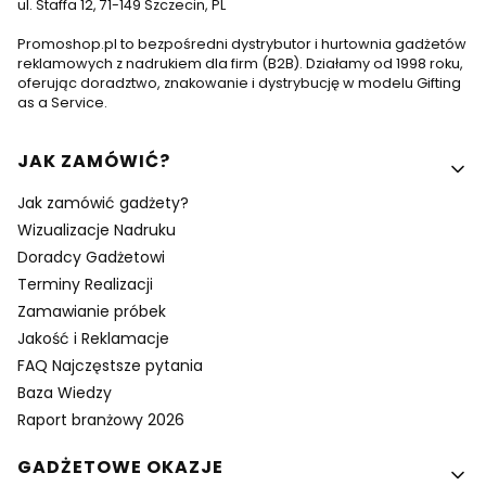
ul. Staffa 12, 71-149 Szczecin, PL
Promoshop.pl to bezpośredni dystrybutor i hurtownia gadżetów
reklamowych z nadrukiem dla firm (B2B). Działamy od 1998 roku,
oferując doradztwo, znakowanie i dystrybucję w modelu Gifting
as a Service.
Linki w stopce
JAK ZAMÓWIĆ?
Jak zamówić gadżety?
Wizualizacje Nadruku
Doradcy Gadżetowi
Terminy Realizacji
Zamawianie próbek
Jakość i Reklamacje
FAQ Najczęstsze pytania
Baza Wiedzy
Raport branżowy 2026
GADŻETOWE OKAZJE