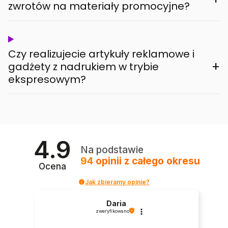
zwrotów na materiały promocyjne?
Czy realizujecie artykuły reklamowe i
+
gadżety z nadrukiem w trybie
ekspresowym?
4.9
Na podstawie
94
opinii
z całego okresu
Ocena
Jak zbieramy opinie?
Daria
zweryfikowano