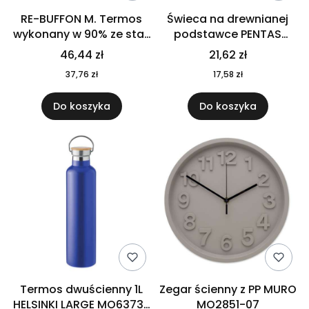
RE-BUFFON M. Termos
Świeca na drewnianej
wykonany w 90% ze stali
podstawce PENTAS
nierdzewnej
MO6282-40
46,44 zł
21,62 zł
pochodzącej z
37,76 zł
17,58 zł
recyklingu 520 ml 94294
Do koszyka
Do koszyka
Termos dwuścienny 1L
Zegar ścienny z PP MURO
HELSINKI LARGE MO6373-
MO2851-07