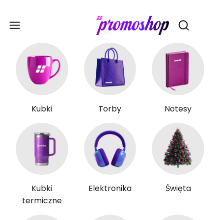
Gadże
Otwórz wy
Kubki
Torby
Notesy
Kubki
Elektronika
Święta
termiczne