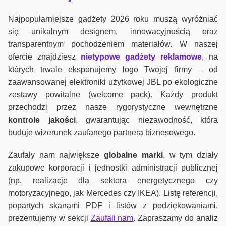
Najpopularniejsze gadżety 2026 roku muszą wyróżniać
się unikalnym designem, innowacyjnością oraz
transparentnym pochodzeniem materiałów. W naszej
ofercie znajdziesz
nietypowe gadżety reklamowe
, na
których trwale eksponujemy logo Twojej firmy – od
zaawansowanej elektroniki użytkowej JBL po ekologiczne
zestawy powitalne (welcome pack). Każdy produkt
przechodzi przez nasze rygorystyczne wewnętrzne
kontrole jako
ści
, gwarantując niezawodność, która
buduje wizerunek zaufanego partnera biznesowego.
Zaufały nam największe
globalne marki
, w tym działy
zakupowe korporacji i jednostki administracji publicznej
(np. realizacje dla sektora energetycznego czy
motoryzacyjnego, jak Mercedes czy IKEA). Listę referencji,
popartych skanami PDF i listów z podziękowaniami,
prezentujemy w sekcji
Zaufali nam
. Zapraszamy do analiz