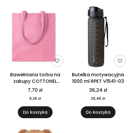
Bawełniana torba na
Butelka motywacyjna
zakupy COTTONEL
1000 ml RPET V1541-03
COLOUR++ MO9846-11
7,70 zł
36,24 zł
6,26 zł
29,46 zł
Do koszyka
Do koszyka