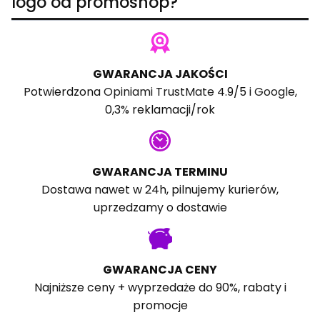
logo od promoshop?
GWARANCJA JAKOŚCI
Potwierdzona
Opiniami TrustMate
4.9/5 i
Google
,
0,3% reklamacji/rok
GWARANCJA TERMINU
Dostawa nawet w 24h, pilnujemy kurierów,
uprzedzamy o dostawie
GWARANCJA CENY
Najniższe ceny + wyprzedaże do 90%, rabaty i
promocje