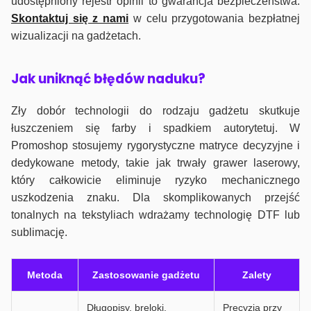
udostępniony rejestr opinii to gwarancja bezpieczeństwa.
Skontaktuj się z nami
w celu przygotowania bezpłatnej
wizualizacji na gadżetach.
J
ak uniknąć błędów naduku?
Zły dobór technologii do rodzaju gadżetu skutkuje
łuszczeniem się farby i spadkiem autorytetuj. W
Promoshop stosujemy rygorystyczne matryce decyzyjne i
dedykowane metody, takie jak trwały grawer laserowy,
który całkowicie eliminuje ryzyko mechanicznego
uszkodzenia znaku. Dla skomplikowanych przejść
tonalnych na tekstyliach wdrażamy technologię DTF lub
sublimację.
Metoda
Zastosowanie gadżetu
Zalety
Długopisy, breloki,
Precyzja przy