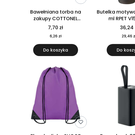
Bawełniana torba na
Butelka motywa
zakupy COTTONEL
ml RPET V1
COLOUR++ MO9846-11
7,70 zł
36,24 
6,26 zł
29,46 z
Do koszyka
Do kosz