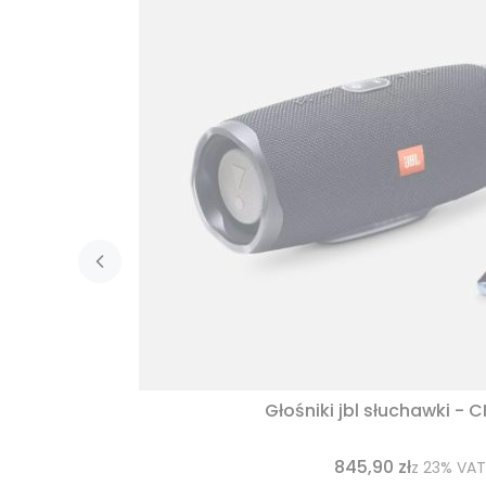
Głośniki jbl słuchawki - 
845,90 zł
z
23%
VAT