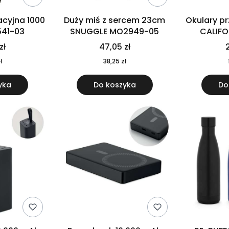
cyjna 1000
Duży miś z sercem 23cm
Okulary p
541-03
SNUGGLE MO2949-05
CALIF
MO
zł
47,05 zł
2
ł
38,25 zł
yka
Do koszyka
Do