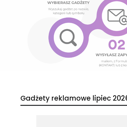
Naciśnij Enter lub spację, aby otworzyć stronę.
Naciśnij Enter lub spację, aby otworzyć stronę.
Gadżety reklamowe lipiec 202