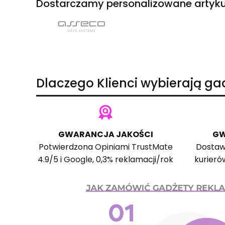
Dostarczamy personalizowane artyku
Dlaczego Klienci wybierają g
GWARANCJA JAKOŚCI
GW
Potwierdzona
Opiniami TrustMate
Dostaw
4.9/5 i
Google
, 0,3% reklamacji/rok
kurieró