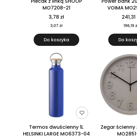
Plecak z linką SHOOP
Power bank 2
MO7208-21
VOIMA MO2
3,78 zł
241,31 
3,07 zł
196,19 z
Do koszyka
Do kosz
Termos dwuścienny 1L
Zegar ścienny
HELSINKI LARGE MO6373-04
MO2851