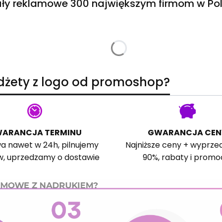
ły reklamowe 300 największym firmom w Pol
adżety z logo od promoshop?
ARANCJA TERMINU
GWARANCJA CEN
a nawet w 24h, pilnujemy
Najniższe ceny + wyprze
w, uprzedzamy o dostawie
90%, rabaty i promo