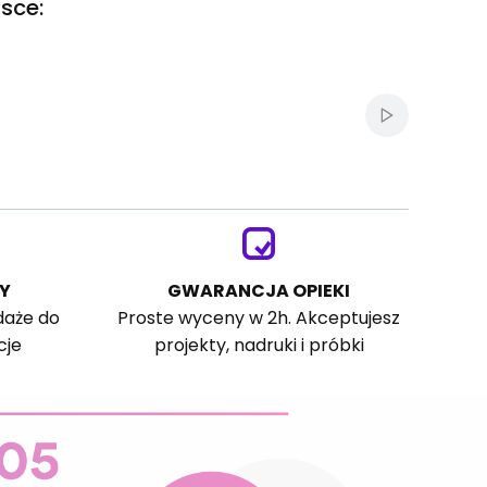
sce:
Włącz autom
Y
GWARANCJA OPIEKI
daże do
Proste wyceny w 2h. Akceptujesz
cje
projekty, nadruki i próbki