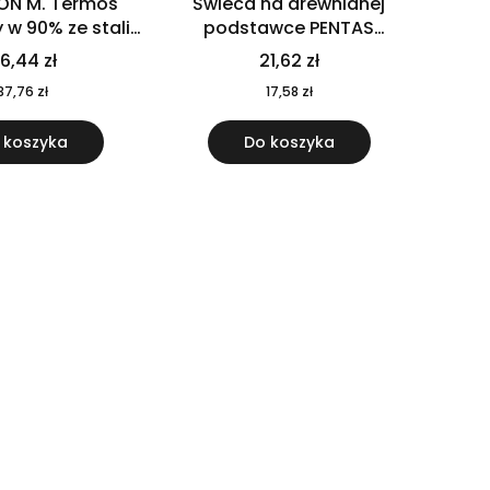
ON M. Termos
Świeca na drewnianej
w 90% ze stali
podstawce PENTAS
j pochodzącej z
MO6282-40
6,44 zł
21,62 zł
u 520 ml 94294
37,76 zł
17,58 zł
 koszyka
Do koszyka