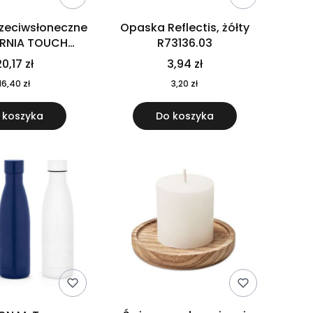
rzeciwsłoneczne
Opaska Reflectis, żółty
ORNIA TOUCH
R73136.03
9617-10
0,17 zł
3,94 zł
16,40 zł
3,20 zł
 koszyka
Do koszyka