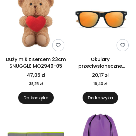
Duży miś z sercem 23cm
Okulary
SNUGGLE MO2949-05
przeciwsłoneczne
CALIFORNIA TOUCH
47,05 zł
20,17 zł
MO9617-10
38,25 zł
16,40 zł
Do koszyka
Do koszyka