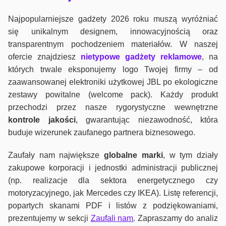
Najpopularniejsze gadżety 2026 roku muszą wyróżniać
się unikalnym designem, innowacyjnością oraz
transparentnym pochodzeniem materiałów. W naszej
ofercie znajdziesz
nietypowe gadżety reklamowe
, na
których trwale eksponujemy logo Twojej firmy – od
zaawansowanej elektroniki użytkowej JBL po ekologiczne
zestawy powitalne (welcome pack). Każdy produkt
przechodzi przez nasze rygorystyczne wewnętrzne
kontrole jako
ści
, gwarantując niezawodność, która
buduje wizerunek zaufanego partnera biznesowego.
Zaufały nam największe
globalne marki
, w tym działy
zakupowe korporacji i jednostki administracji publicznej
(np. realizacje dla sektora energetycznego czy
motoryzacyjnego, jak Mercedes czy IKEA). Listę referencji,
popartych skanami PDF i listów z podziękowaniami,
prezentujemy w sekcji
Zaufali nam
. Zapraszamy do analiz