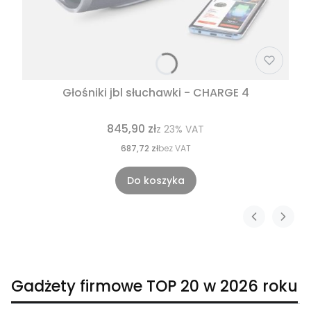
Głośniki jbl słuchawki - CHARGE 4
845,90 zł
z
23%
VAT
687,72 zł
bez VAT
Do koszyka
Gadżety firmowe TOP 20 w 2026 roku