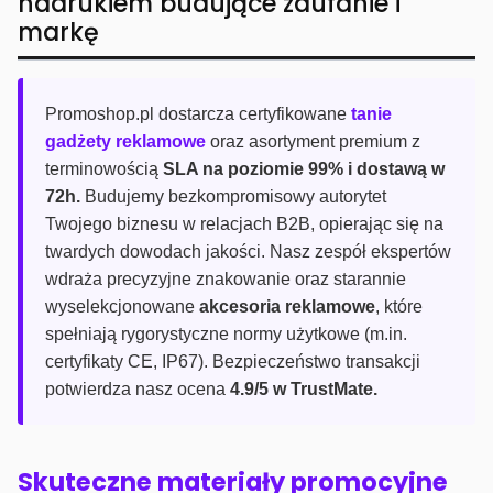
nadrukiem budujące zaufanie i
markę
Promoshop.pl dostarcza certyfikowane
tanie
gadżety reklamowe
oraz asortyment premium z
terminowością
SLA na poziomie 99% i dostawą w
72h.
Budujemy bezkompromisowy autorytet
Twojego biznesu w relacjach B2B, opierając się na
twardych dowodach jakości. Nasz zespół ekspertów
wdraża precyzyjne znakowanie oraz starannie
wyselekcjonowane
akcesoria reklamowe
, które
spełniają rygorystyczne normy użytkowe (m.in.
certyfikaty CE, IP67). Bezpieczeństwo transakcji
potwierdza nasz ocena
4.9/5 w TrustMate.
Skuteczne materiały promocyjne