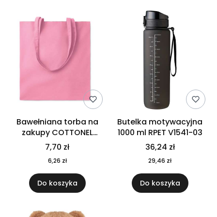
Bawełniana torba na
Butelka motywacyjna
zakupy COTTONEL
1000 ml RPET V1541-03
COLOUR++ MO9846-11
7,70 zł
36,24 zł
6,26 zł
29,46 zł
Do koszyka
Do koszyka