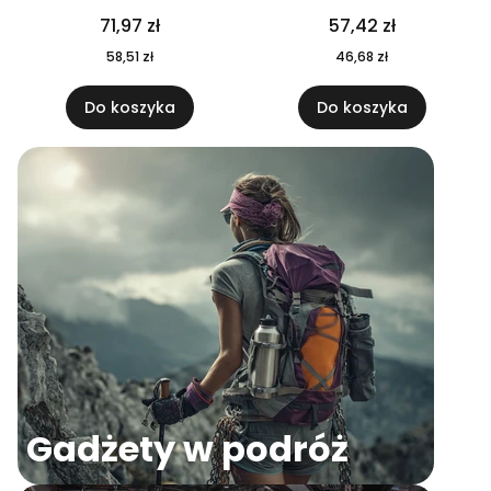
04
71,97 zł
57,42 zł
58,51 zł
46,68 zł
Do koszyka
Do koszyka
Gadżety w podróż