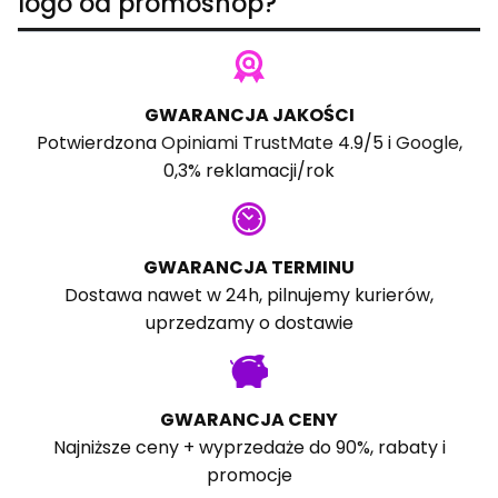
logo od promoshop?
GWARANCJA JAKOŚCI
Potwierdzona
Opiniami TrustMate
4.9/5 i
Google
,
0,3% reklamacji/rok
GWARANCJA TERMINU
Dostawa nawet w 24h, pilnujemy kurierów,
uprzedzamy o dostawie
GWARANCJA CENY
Najniższe ceny + wyprzedaże do 90%, rabaty i
promocje