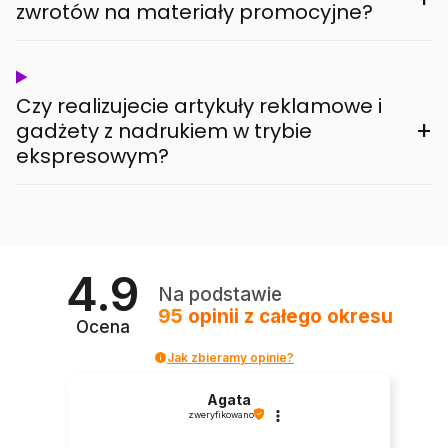
zwrotów na materiały promocyjne?
Czy realizujecie artykuły reklamowe i
+
gadżety z nadrukiem w trybie
ekspresowym?
4.9
Na podstawie
95
opinii
z całego okresu
Ocena
Jak zbieramy opinie?
Agata
zweryfikowano