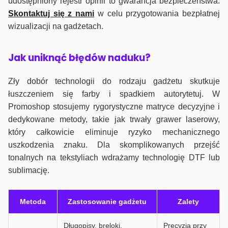
udostępniony rejestr opinii to gwarancja bezpieczeństwa.
Skontaktuj się z nami
w celu przygotowania bezpłatnej
wizualizacji na gadżetach.
J
ak uniknąć błędów naduku?
Zły dobór technologii do rodzaju gadżetu skutkuje
łuszczeniem się farby i spadkiem autorytetuj. W
Promoshop stosujemy rygorystyczne matryce decyzyjne i
dedykowane metody, takie jak trwały grawer laserowy,
który całkowicie eliminuje ryzyko mechanicznego
uszkodzenia znaku. Dla skomplikowanych przejść
tonalnych na tekstyliach wdrażamy technologię DTF lub
sublimację.
Metoda
Zastosowanie gadżetu
Zalety
Długopisy, breloki,
Precyzja przy