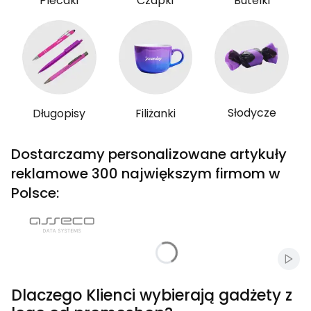
Plecaki
Czapki
Butelki
Słodycze
Długopisy
Filiżanki
Dostarczamy personalizowane artykuły
reklamowe 300 największym firmom w
Polsce:
Włąc
Dlaczego Klienci wybierają gadżety z