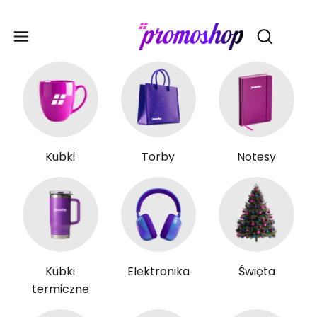
Gadże
Otwórz wy
Kubki
Torby
Notesy
Kubki
Elektronika
Święta
termiczne