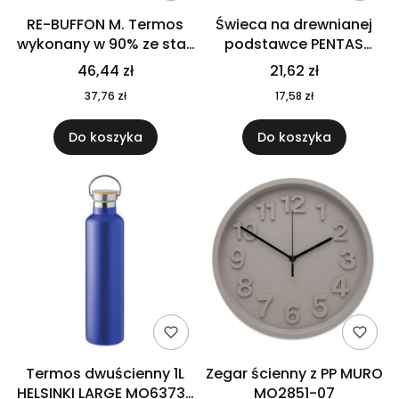
RE-BUFFON M. Termos
Świeca na drewnianej
wykonany w 90% ze stali
podstawce PENTAS
nierdzewnej
MO6282-40
46,44 zł
21,62 zł
pochodzącej z
37,76 zł
17,58 zł
recyklingu 520 ml 94294
Do koszyka
Do koszyka
Termos dwuścienny 1L
Zegar ścienny z PP MURO
HELSINKI LARGE MO6373-
MO2851-07