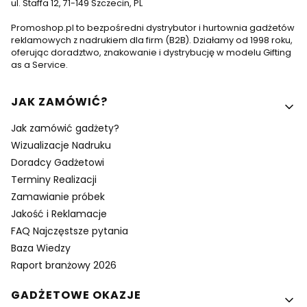
ul. Staffa 12, 71-149 Szczecin, PL
Promoshop.pl to bezpośredni dystrybutor i hurtownia gadżetów
reklamowych z nadrukiem dla firm (B2B). Działamy od 1998 roku,
oferując doradztwo, znakowanie i dystrybucję w modelu Gifting
as a Service.
Linki w stopce
JAK ZAMÓWIĆ?
Jak zamówić gadżety?
Wizualizacje Nadruku
Doradcy Gadżetowi
Terminy Realizacji
Zamawianie próbek
Jakość i Reklamacje
FAQ Najczęstsze pytania
Baza Wiedzy
Raport branżowy 2026
GADŻETOWE OKAZJE