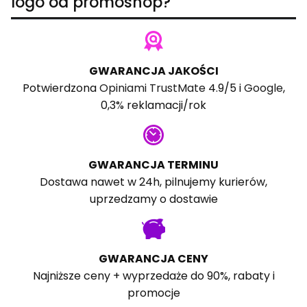
logo od promoshop?
GWARANCJA JAKOŚCI
Potwierdzona
Opiniami TrustMate
4.9/5 i
Google
,
0,3% reklamacji/rok
GWARANCJA TERMINU
Dostawa nawet w 24h, pilnujemy kurierów,
uprzedzamy o dostawie
GWARANCJA CENY
Najniższe ceny + wyprzedaże do 90%, rabaty i
promocje