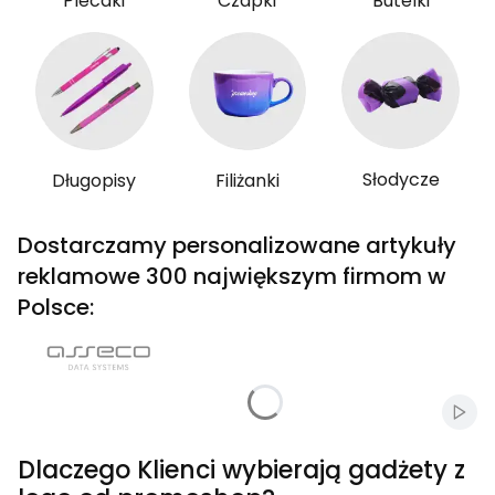
Plecaki
Czapki
Butelki
Słodycze
Długopisy
Filiżanki
Dostarczamy personalizowane artykuły
reklamowe 300 największym firmom w
Polsce:
Włąc
Dlaczego Klienci wybierają gadżety z