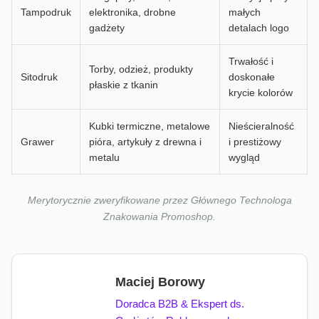
Tampodruk
elektronika, drobne
małych
gadżety
detalach logo
Trwałość i
Torby, odzież, produkty
Sitodruk
doskonałe
płaskie z tkanin
krycie kolorów
Kubki termiczne, metalowe
Nieścieralność
Grawer
pióra, artykuły z drewna i
i prestiżowy
metalu
wygląd
Merytorycznie zweryfikowane przez Głównego Technologa
Znakowania Promoshop.
Maciej Borowy
Doradca B2B & Ekspert ds.