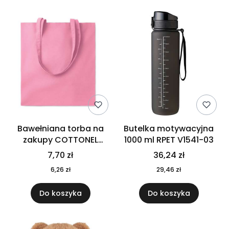
Bawełniana torba na
Butelka motywacyjna
zakupy COTTONEL
1000 ml RPET V1541-03
COLOUR++ MO9846-11
7,70 zł
36,24 zł
6,26 zł
29,46 zł
Do koszyka
Do koszyka