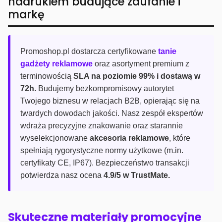
nadrukiem budujące zaufanie i
markę
Promoshop.pl dostarcza certyfikowane
tanie
gadżety reklamowe
oraz asortyment premium z
terminowością
SLA na poziomie 99% i dostawą w
72h.
Budujemy bezkompromisowy autorytet
Twojego biznesu w relacjach B2B, opierając się na
twardych dowodach jakości. Nasz zespół ekspertów
wdraża precyzyjne znakowanie oraz starannie
wyselekcjonowane
akcesoria reklamowe
, które
spełniają rygorystyczne normy użytkowe (m.in.
certyfikaty CE, IP67). Bezpieczeństwo transakcji
potwierdza nasz ocena
4.9/5 w TrustMate.
Skuteczne materiały promocyjne