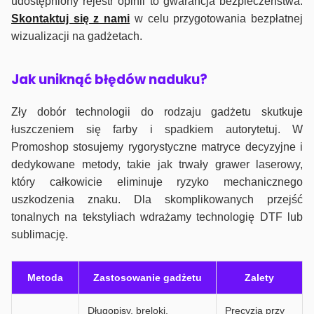
udostępniony rejestr opinii to gwarancja bezpieczeństwa.
Skontaktuj się z nami
w celu przygotowania bezpłatnej
wizualizacji na gadżetach.
J
ak uniknąć błędów naduku?
Zły dobór technologii do rodzaju gadżetu skutkuje
łuszczeniem się farby i spadkiem autorytetuj. W
Promoshop stosujemy rygorystyczne matryce decyzyjne i
dedykowane metody, takie jak trwały grawer laserowy,
który całkowicie eliminuje ryzyko mechanicznego
uszkodzenia znaku. Dla skomplikowanych przejść
tonalnych na tekstyliach wdrażamy technologię DTF lub
sublimację.
Metoda
Zastosowanie gadżetu
Zalety
Długopisy, breloki,
Precyzja przy