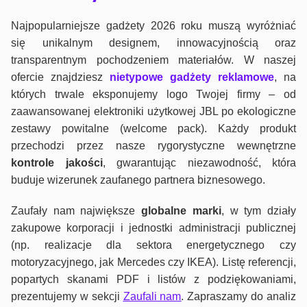
Najpopularniejsze gadżety 2026 roku muszą wyróżniać
się unikalnym designem, innowacyjnością oraz
transparentnym pochodzeniem materiałów. W naszej
ofercie znajdziesz
nietypowe gadżety reklamowe
, na
których trwale eksponujemy logo Twojej firmy – od
zaawansowanej elektroniki użytkowej JBL po ekologiczne
zestawy powitalne (welcome pack). Każdy produkt
przechodzi przez nasze rygorystyczne wewnętrzne
kontrole jako
ści
, gwarantując niezawodność, która
buduje wizerunek zaufanego partnera biznesowego.
Zaufały nam największe
globalne marki
, w tym działy
zakupowe korporacji i jednostki administracji publicznej
(np. realizacje dla sektora energetycznego czy
motoryzacyjnego, jak Mercedes czy IKEA). Listę referencji,
popartych skanami PDF i listów z podziękowaniami,
prezentujemy w sekcji
Zaufali nam
. Zapraszamy do analiz