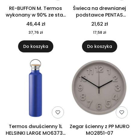
RE-BUFFON M. Termos
Świeca na drewnianej
wykonany w 90% ze stali
podstawce PENTAS
nierdzewnej
MO6282-40
46,44 zł
21,62 zł
pochodzącej z
37,76 zł
17,58 zł
recyklingu 520 ml 94294
Do koszyka
Do koszyka
Termos dwuścienny 1L
Zegar ścienny z PP MURO
HELSINKI LARGE MO6373-
MO2851-07