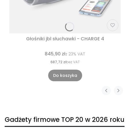
Głośniki jbl słuchawki - CHARGE 4
845,90 zł
z
23%
VAT
687,72 zł
bez VAT
Do koszyka
Gadżety firmowe TOP 20 w 2026 roku