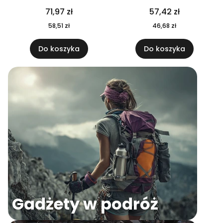
04
71,97 zł
57,42 zł
58,51 zł
46,68 zł
Do koszyka
Do koszyka
Gadżety w podróż