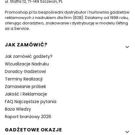
ul. Staffa 12, 71-149 Szczecin, PL
Promoshop.pl to bezpośredni dystrybutor i hurtownia gadżetów
reklamowych z nadrukiem dla firm (B2B). Działamy od 1998 roku,
oferując doradztwo, znakowanie i dystrybucję w modelu Gifting
as a Service.
Linki w stopce
JAK ZAMÓWIĆ?
Jak zamówić gadżety?
Wizualizacje Nadruku
Doradcy Gadżetowi
Terminy Realizacji
Zamawianie próbek
Jakość i Reklamacje
FAQ Najczęstsze pytania
Baza Wiedzy
Raport branżowy 2026
GADŻETOWE OKAZJE