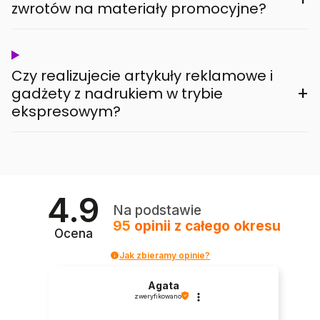
zwrotów na materiały promocyjne?
Czy realizujecie artykuły reklamowe i
+
gadżety z nadrukiem w trybie
ekspresowym?
4.9
Na podstawie
95
opinii
z całego okresu
Ocena
Jak zbieramy opinie?
Agata
zweryfikowano