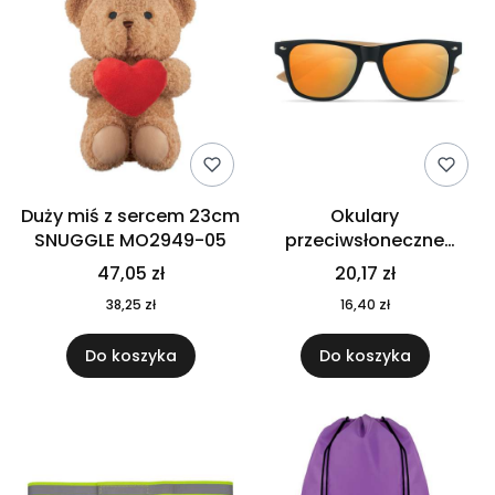
Duży miś z sercem 23cm
Okulary
SNUGGLE MO2949-05
przeciwsłoneczne
CALIFORNIA TOUCH
47,05 zł
20,17 zł
MO9617-10
38,25 zł
16,40 zł
Do koszyka
Do koszyka