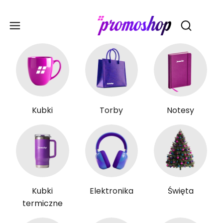
Gadże
Otwórz wy
Kubki
Torby
Notesy
Kubki
Elektronika
Święta
termiczne