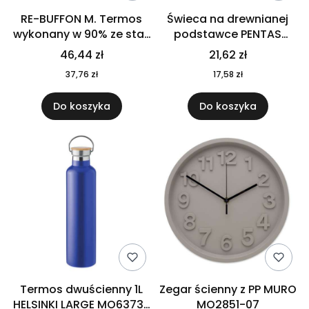
RE-BUFFON M. Termos
Świeca na drewnianej
wykonany w 90% ze stali
podstawce PENTAS
nierdzewnej
MO6282-40
46,44 zł
21,62 zł
pochodzącej z
37,76 zł
17,58 zł
recyklingu 520 ml 94294
Do koszyka
Do koszyka
Termos dwuścienny 1L
Zegar ścienny z PP MURO
HELSINKI LARGE MO6373-
MO2851-07