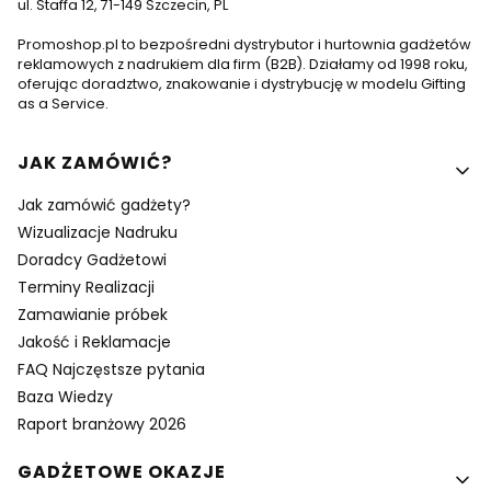
ul. Staffa 12, 71-149 Szczecin, PL
Promoshop.pl to bezpośredni dystrybutor i hurtownia gadżetów
reklamowych z nadrukiem dla firm (B2B). Działamy od 1998 roku,
oferując doradztwo, znakowanie i dystrybucję w modelu Gifting
as a Service.
Linki w stopce
JAK ZAMÓWIĆ?
Jak zamówić gadżety?
Wizualizacje Nadruku
Doradcy Gadżetowi
Terminy Realizacji
Zamawianie próbek
Jakość i Reklamacje
FAQ Najczęstsze pytania
Baza Wiedzy
Raport branżowy 2026
GADŻETOWE OKAZJE