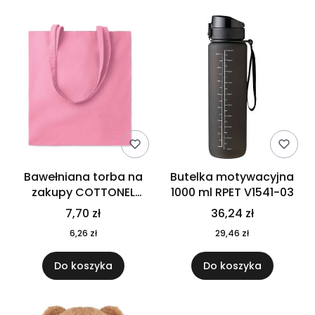
Bawełniana torba na
Butelka motywacyjna
zakupy COTTONEL
1000 ml RPET V1541-03
COLOUR++ MO9846-11
7,70 zł
36,24 zł
6,26 zł
29,46 zł
Do koszyka
Do koszyka