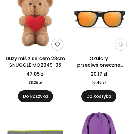
Duży miś z sercem 23cm
Okulary
SNUGGLE MO2949-05
przeciwsłoneczne
CALIFORNIA TOUCH
47,05 zł
20,17 zł
MO9617-10
38,25 zł
16,40 zł
Do koszyka
Do koszyka