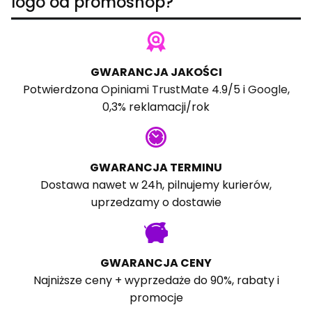
logo od promoshop?
GWARANCJA JAKOŚCI
Potwierdzona
Opiniami TrustMate
4.9/5 i
Google
,
0,3% reklamacji/rok
GWARANCJA TERMINU
Dostawa nawet w 24h, pilnujemy kurierów,
uprzedzamy o dostawie
GWARANCJA CENY
Najniższe ceny + wyprzedaże do 90%, rabaty i
promocje