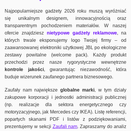
Najpopularniejsze gadżety 2026 roku muszą wyróżniać
się unikalnym designem, innowacyjnością oraz
transparentnym pochodzeniem materiałów. W naszej
ofercie znajdziesz
nietypowe gadżety reklamowe
, na
których trwale eksponujemy logo Twojej firmy – od
zaawansowanej elektroniki użytkowej JBL po ekologiczne
zestawy powitalne (welcome pack). Każdy produkt
przechodzi przez nasze rygorystyczne wewnętrzne
kontrole jako
ści
, gwarantując niezawodność, która
buduje wizerunek zaufanego partnera biznesowego.
Zaufały nam największe
globalne marki
, w tym działy
zakupowe korporacji i jednostki administracji publicznej
(np. realizacje dla sektora energetycznego czy
motoryzacyjnego, jak Mercedes czy IKEA). Listę referencji,
popartych skanami PDF i listów z podziękowaniami,
prezentujemy w sekcji
Zaufali nam
. Zapraszamy do analiz