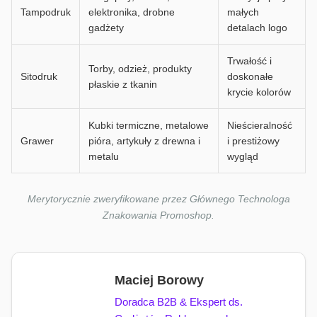
Tampodruk
elektronika, drobne
małych
gadżety
detalach logo
Trwałość i
Torby, odzież, produkty
Sitodruk
doskonałe
płaskie z tkanin
krycie kolorów
Kubki termiczne, metalowe
Nieścieralność
Grawer
pióra, artykuły z drewna i
i prestiżowy
metalu
wygląd
Merytorycznie zweryfikowane przez Głównego Technologa
Znakowania Promoshop.
Maciej Borowy
Doradca B2B & Ekspert ds.