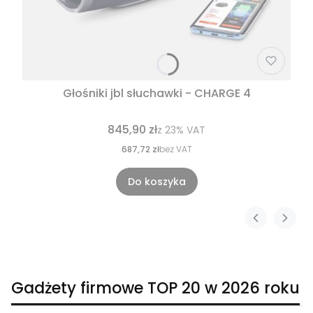
Głośniki jbl słuchawki - CHARGE 4
845,90 zł
z
23%
VAT
687,72 zł
bez VAT
Do koszyka
Gadżety firmowe TOP 20 w 2026 roku