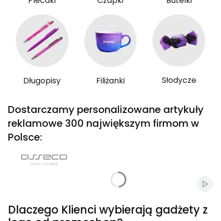
Plecaki
Czapki
Butelki
Słodycze
Długopisy
Filiżanki
Dostarczamy personalizowane artykuły
reklamowe 300 największym firmom w
Polsce:
Włąc
Dlaczego Klienci wybierają gadżety z