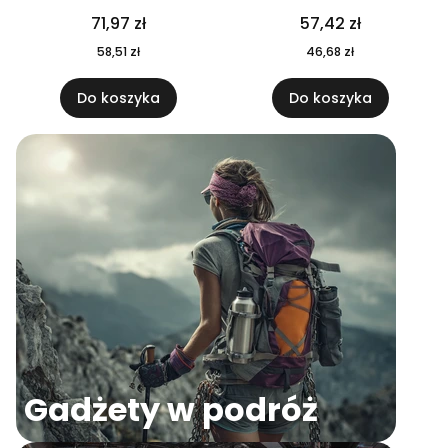
04
71,97 zł
57,42 zł
58,51 zł
46,68 zł
Do koszyka
Do koszyka
Gadżety w podróż