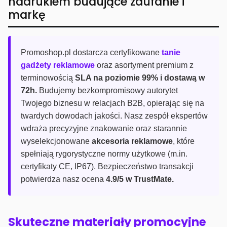
nadrukiem budujące zaufanie i
markę
Promoshop.pl dostarcza certyfikowane
tanie
gadżety reklamowe
oraz asortyment premium z
terminowością
SLA na poziomie 99% i dostawą w
72h.
Budujemy bezkompromisowy autorytet
Twojego biznesu w relacjach B2B, opierając się na
twardych dowodach jakości. Nasz zespół ekspertów
wdraża precyzyjne znakowanie oraz starannie
wyselekcjonowane
akcesoria reklamowe
, które
spełniają rygorystyczne normy użytkowe (m.in.
certyfikaty CE, IP67). Bezpieczeństwo transakcji
potwierdza nasz ocena
4.9/5 w TrustMate.
Skuteczne materiały promocyjne