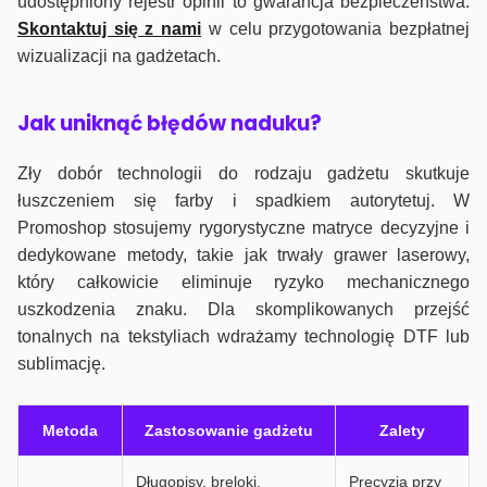
udostępniony rejestr opinii to gwarancja bezpieczeństwa.
Skontaktuj się z nami
w celu przygotowania bezpłatnej
wizualizacji na gadżetach.
J
ak uniknąć błędów naduku?
Zły dobór technologii do rodzaju gadżetu skutkuje
łuszczeniem się farby i spadkiem autorytetuj. W
Promoshop stosujemy rygorystyczne matryce decyzyjne i
dedykowane metody, takie jak trwały grawer laserowy,
który całkowicie eliminuje ryzyko mechanicznego
uszkodzenia znaku. Dla skomplikowanych przejść
tonalnych na tekstyliach wdrażamy technologię DTF lub
sublimację.
Metoda
Zastosowanie gadżetu
Zalety
Długopisy, breloki,
Precyzja przy