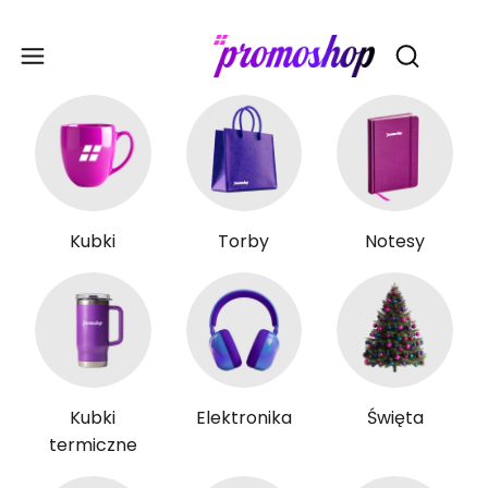
Gadże
Otwórz wy
Kubki
Torby
Notesy
Kubki
Elektronika
Święta
termiczne