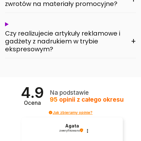
zwrotów na materiały promocyjne?
Czy realizujecie artykuły reklamowe i
+
gadżety z nadrukiem w trybie
ekspresowym?
4.9
Na podstawie
95
opinii
z całego okresu
Ocena
Jak zbieramy opinie?
Agata
zweryfikowano