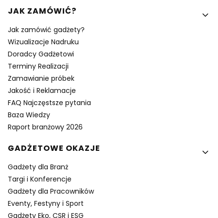
Linki w stopce
JAK ZAMÓWIĆ?
Jak zamówić gadżety?
Wizualizacje Nadruku
Doradcy Gadżetowi
Terminy Realizacji
Zamawianie próbek
Jakość i Reklamacje
FAQ Najczęstsze pytania
Baza Wiedzy
Raport branżowy 2026
GADŻETOWE OKAZJE
Gadżety dla Branż
Targi i Konferencje
Gadżety dla Pracowników
Eventy, Festyny i Sport
Gadżety Eko, CSR i ESG