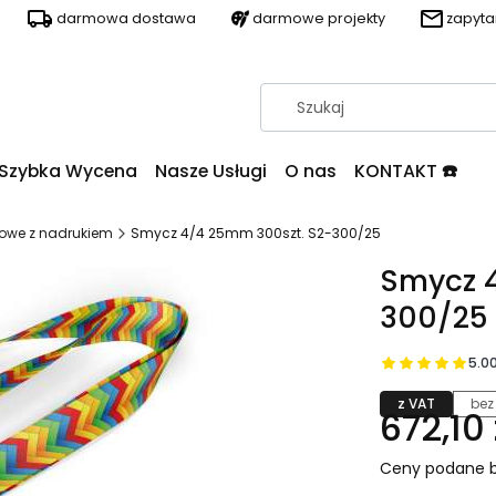
darmowa dostawa
darmowe projekty
zapyt
Szybka Wycena
Nasze Usługi
O nas
KONTAKT ☎️
owe z nadrukiem
Smycz 4/4 25mm 300szt. S2-300/25
Smycz 4
300/25
5.0
z VAT
bez
672,10 
Ceny podane b