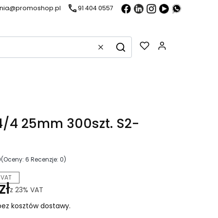
ania@promoshop.pl
91 404 0557
Gadżety w k
Wyczyść
Szukaj
/4 25mm 300szt. S2-
0
(Oceny: 6 Recenzje: 0)
 VAT
zł
z
23%
VAT
ez kosztów dostawy.