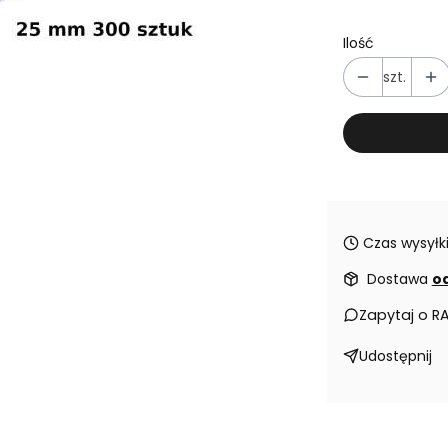
Ilość
szt.
Czas wysyłki
Dostawa
od
Zapytaj o R
Udostępnij