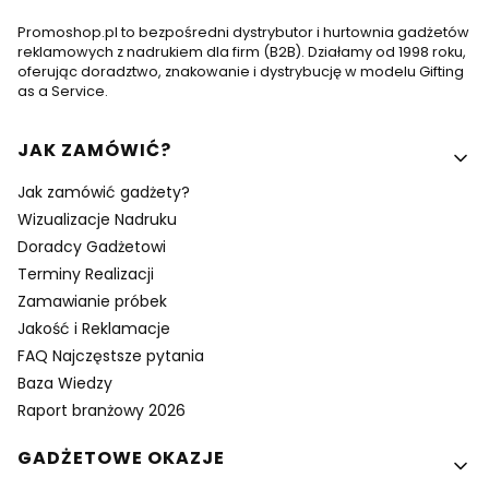
Promoshop.pl to bezpośredni dystrybutor i hurtownia gadżetów
reklamowych z nadrukiem dla firm (B2B). Działamy od 1998 roku,
oferując doradztwo, znakowanie i dystrybucję w modelu Gifting
as a Service.
Linki w stopce
JAK ZAMÓWIĆ?
Jak zamówić gadżety?
Wizualizacje Nadruku
Doradcy Gadżetowi
Terminy Realizacji
Zamawianie próbek
Jakość i Reklamacje
FAQ Najczęstsze pytania
Baza Wiedzy
Raport branżowy 2026
GADŻETOWE OKAZJE