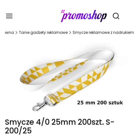
Gadże
Otwórz wy
 główna
Tanie gadżety reklamowe
Smycze reklamowe z nadrukiem
Smycze 4/0 25mm 200szt. S-
200/25