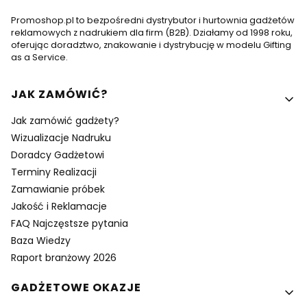
Promoshop.pl to bezpośredni dystrybutor i hurtownia gadżetów
reklamowych z nadrukiem dla firm (B2B). Działamy od 1998 roku,
oferując doradztwo, znakowanie i dystrybucję w modelu Gifting
as a Service.
Linki w stopce
JAK ZAMÓWIĆ?
Jak zamówić gadżety?
Wizualizacje Nadruku
Doradcy Gadżetowi
Terminy Realizacji
Zamawianie próbek
Jakość i Reklamacje
FAQ Najczęstsze pytania
Baza Wiedzy
Raport branżowy 2026
GADŻETOWE OKAZJE