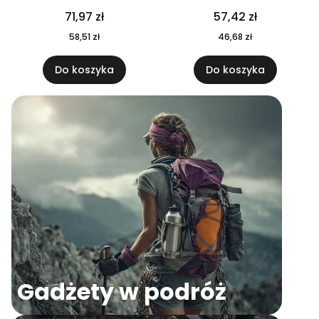
04
71,97 zł
57,42 zł
58,51 zł
46,68 zł
Do koszyka
Do koszyka
Gadżety w podróż