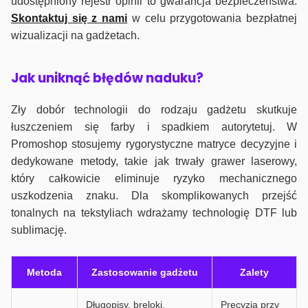
udostępniony rejestr opinii to gwarancja bezpieczeństwa.
Skontaktuj się z nami
w celu przygotowania bezpłatnej
wizualizacji na gadżetach.
J
ak uniknąć błędów naduku?
Zły dobór technologii do rodzaju gadżetu skutkuje
łuszczeniem się farby i spadkiem autorytetuj. W
Promoshop stosujemy rygorystyczne matryce decyzyjne i
dedykowane metody, takie jak trwały grawer laserowy,
który całkowicie eliminuje ryzyko mechanicznego
uszkodzenia znaku. Dla skomplikowanych przejść
tonalnych na tekstyliach wdrażamy technologię DTF lub
sublimację.
Metoda
Zastosowanie gadżetu
Zalety
Długopisy, breloki,
Precyzja przy