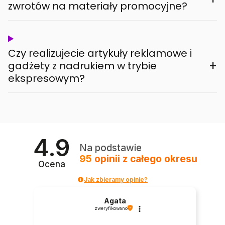
zwrotów na materiały promocyjne?
Czy realizujecie artykuły reklamowe i
+
gadżety z nadrukiem w trybie
ekspresowym?
4.9
Na podstawie
95
opinii
z całego okresu
Ocena
Jak zbieramy opinie?
Agata
zweryfikowano