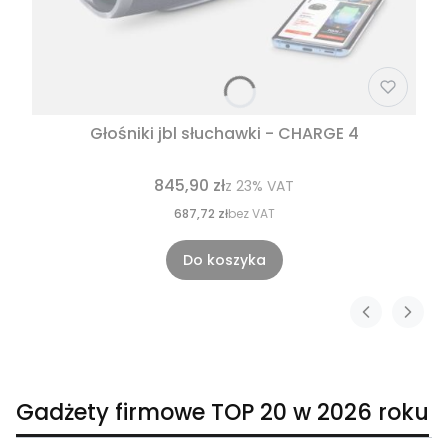
Głośniki jbl słuchawki - CHARGE 4
845,90 zł
z
23%
VAT
687,72 zł
bez VAT
Do koszyka
Gadżety firmowe TOP 20 w 2026 roku