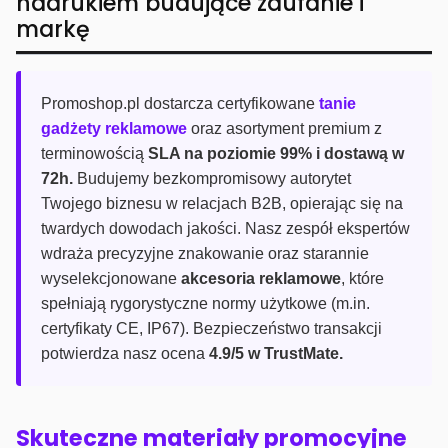
nadrukiem budujące zaufanie i
markę
Promoshop.pl dostarcza certyfikowane
tanie
gadżety reklamowe
oraz asortyment premium z
terminowością
SLA na poziomie 99% i dostawą w
72h.
Budujemy bezkompromisowy autorytet
Twojego biznesu w relacjach B2B, opierając się na
twardych dowodach jakości. Nasz zespół ekspertów
wdraża precyzyjne znakowanie oraz starannie
wyselekcjonowane
akcesoria reklamowe
, które
spełniają rygorystyczne normy użytkowe (m.in.
certyfikaty CE, IP67). Bezpieczeństwo transakcji
potwierdza nasz ocena
4.9/5 w TrustMate.
Skuteczne materiały promocyjne