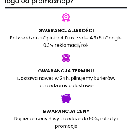
logo od promoshop?
GWARANCJA JAKOŚCI
Potwierdzona
Opiniami TrustMate
4.9/5 i
Google
,
0,3% reklamacji/rok
GWARANCJA TERMINU
Dostawa nawet w 24h, pilnujemy kurierów,
uprzedzamy o dostawie
GWARANCJA CENY
Najniższe ceny + wyprzedaże do 90%, rabaty i
promocje