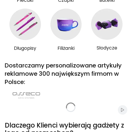
Plecaki
Czapki
Butelki
Słodycze
Długopisy
Filiżanki
Dostarczamy personalizowane artykuły
reklamowe 300 największym firmom w
Polsce:
Włąc
Dlaczego Klienci wybierają gadżety z