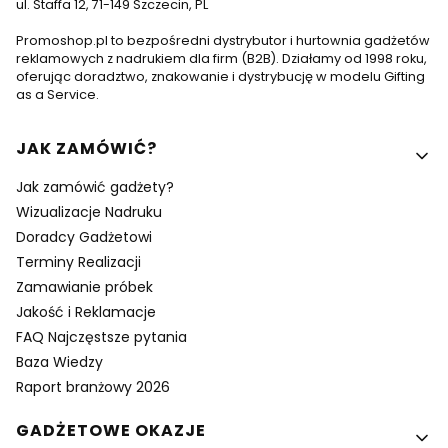
ul. Staffa 12, 71-149 Szczecin, PL
Promoshop.pl to bezpośredni dystrybutor i hurtownia gadżetów
reklamowych z nadrukiem dla firm (B2B). Działamy od 1998 roku,
oferując doradztwo, znakowanie i dystrybucję w modelu Gifting
as a Service.
Linki w stopce
JAK ZAMÓWIĆ?
Jak zamówić gadżety?
Wizualizacje Nadruku
Doradcy Gadżetowi
Terminy Realizacji
Zamawianie próbek
Jakość i Reklamacje
FAQ Najczęstsze pytania
Baza Wiedzy
Raport branżowy 2026
GADŻETOWE OKAZJE