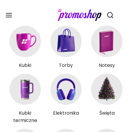
Gadże
Otwórz wy
Kubki
Torby
Notesy
Kubki
Elektronika
Święta
termiczne