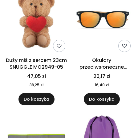
Duży miś z sercem 23cm
Okulary
SNUGGLE MO2949-05
przeciwsłoneczne
CALIFORNIA TOUCH
47,05 zł
20,17 zł
MO9617-10
38,25 zł
16,40 zł
Do koszyka
Do koszyka