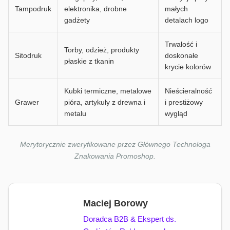
Tampodruk
elektronika, drobne
małych
gadżety
detalach logo
Trwałość i
Torby, odzież, produkty
Sitodruk
doskonałe
płaskie z tkanin
krycie kolorów
Kubki termiczne, metalowe
Nieścieralność
Grawer
pióra, artykuły z drewna i
i prestiżowy
metalu
wygląd
Merytorycznie zweryfikowane przez Głównego Technologa
Znakowania Promoshop.
Maciej Borowy
Doradca B2B & Ekspert ds.