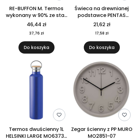
RE-BUFFON M. Termos
Świeca na drewnianej
wykonany w 90% ze stali
podstawce PENTAS
nierdzewnej
MO6282-40
46,44 zł
21,62 zł
pochodzącej z
37,76 zł
17,58 zł
recyklingu 520 ml 94294
Do koszyka
Do koszyka
Termos dwuścienny 1L
Zegar ścienny z PP MURO
HELSINKI LARGE MO6373-
MO2851-07