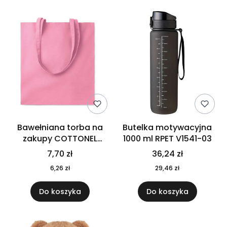
Bawełniana torba na
Butelka motywacyjna
zakupy COTTONEL
1000 ml RPET V1541-03
COLOUR++ MO9846-11
7,70 zł
36,24 zł
6,26 zł
29,46 zł
Do koszyka
Do koszyka