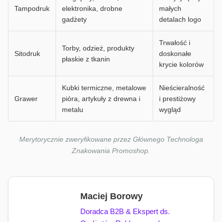
Tampodruk
elektronika, drobne
małych
gadżety
detalach logo
Trwałość i
Torby, odzież, produkty
Sitodruk
doskonałe
płaskie z tkanin
krycie kolorów
Kubki termiczne, metalowe
Nieścieralność
Grawer
pióra, artykuły z drewna i
i prestiżowy
metalu
wygląd
Merytorycznie zweryfikowane przez Głównego Technologa
Znakowania Promoshop.
Maciej Borowy
Doradca B2B & Ekspert ds.