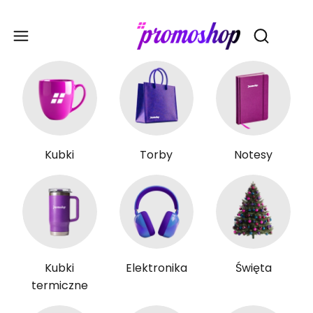
Gadże
Otwórz wy
Kubki
Torby
Notesy
Kubki
Elektronika
Święta
termiczne