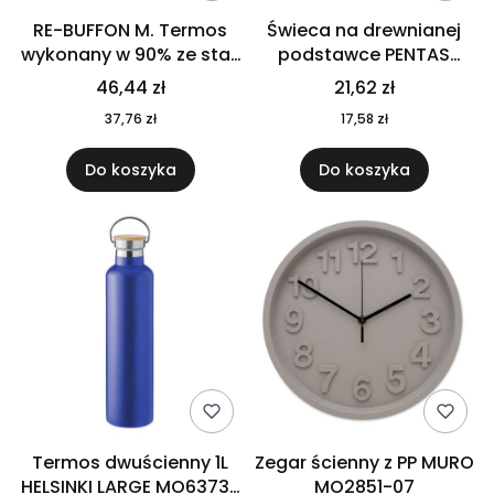
RE-BUFFON M. Termos
Świeca na drewnianej
wykonany w 90% ze stali
podstawce PENTAS
nierdzewnej
MO6282-40
46,44 zł
21,62 zł
pochodzącej z
37,76 zł
17,58 zł
recyklingu 520 ml 94294
Do koszyka
Do koszyka
Termos dwuścienny 1L
Zegar ścienny z PP MURO
HELSINKI LARGE MO6373-
MO2851-07