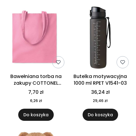
Bawełniana torba na
Butelka motywacyjna
zakupy COTTONEL
1000 ml RPET V1541-03
COLOUR++ MO9846-11
7,70 zł
36,24 zł
6,26 zł
29,46 zł
Do koszyka
Do koszyka