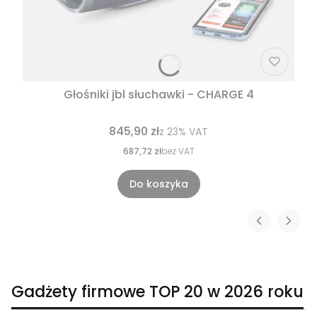
Głośniki jbl słuchawki - CHARGE 4
845,90 zł
z
23%
VAT
687,72 zł
bez VAT
Do koszyka
Gadżety firmowe TOP 20 w 2026 roku