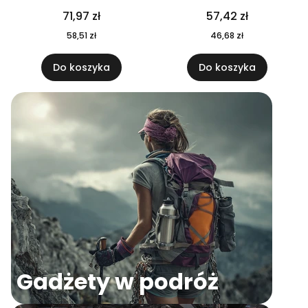
04
71,97 zł
57,42 zł
58,51 zł
46,68 zł
Do koszyka
Do koszyka
Gadżety w podróż