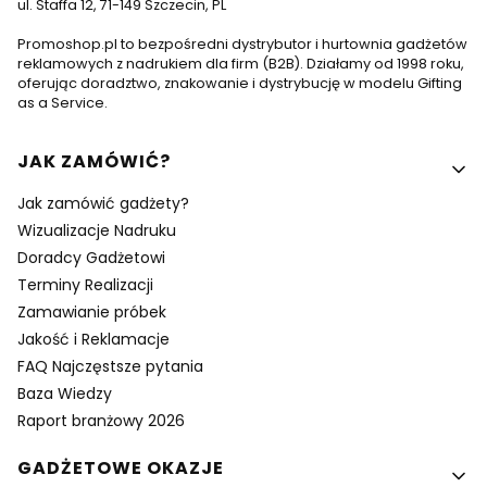
ul. Staffa 12, 71-149 Szczecin, PL
Promoshop.pl to bezpośredni dystrybutor i hurtownia gadżetów
reklamowych z nadrukiem dla firm (B2B). Działamy od 1998 roku,
oferując doradztwo, znakowanie i dystrybucję w modelu Gifting
as a Service.
Linki w stopce
JAK ZAMÓWIĆ?
Jak zamówić gadżety?
Wizualizacje Nadruku
Doradcy Gadżetowi
Terminy Realizacji
Zamawianie próbek
Jakość i Reklamacje
FAQ Najczęstsze pytania
Baza Wiedzy
Raport branżowy 2026
GADŻETOWE OKAZJE