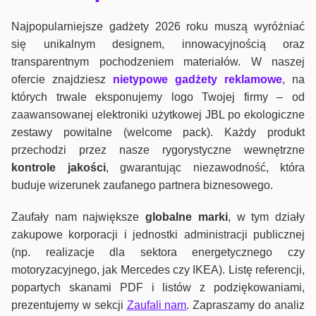
Najpopularniejsze gadżety 2026 roku muszą wyróżniać
się unikalnym designem, innowacyjnością oraz
transparentnym pochodzeniem materiałów. W naszej
ofercie znajdziesz
nietypowe gadżety reklamowe
, na
których trwale eksponujemy logo Twojej firmy – od
zaawansowanej elektroniki użytkowej JBL po ekologiczne
zestawy powitalne (welcome pack). Każdy produkt
przechodzi przez nasze rygorystyczne wewnętrzne
kontrole jako
ści
, gwarantując niezawodność, która
buduje wizerunek zaufanego partnera biznesowego.
Zaufały nam największe
globalne marki
, w tym działy
zakupowe korporacji i jednostki administracji publicznej
(np. realizacje dla sektora energetycznego czy
motoryzacyjnego, jak Mercedes czy IKEA). Listę referencji,
popartych skanami PDF i listów z podziękowaniami,
prezentujemy w sekcji
Zaufali nam
. Zapraszamy do analiz