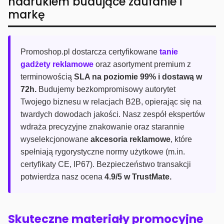
nadrukiem budujące zaufanie i
markę
Promoshop.pl dostarcza certyfikowane
tanie
gadżety reklamowe
oraz asortyment premium z
terminowością
SLA na poziomie 99% i dostawą w
72h.
Budujemy bezkompromisowy autorytet
Twojego biznesu w relacjach B2B, opierając się na
twardych dowodach jakości. Nasz zespół ekspertów
wdraża precyzyjne znakowanie oraz starannie
wyselekcjonowane
akcesoria reklamowe
, które
spełniają rygorystyczne normy użytkowe (m.in.
certyfikaty CE, IP67). Bezpieczeństwo transakcji
potwierdza nasz ocena
4.9/5 w TrustMate.
Skuteczne materiały promocyjne