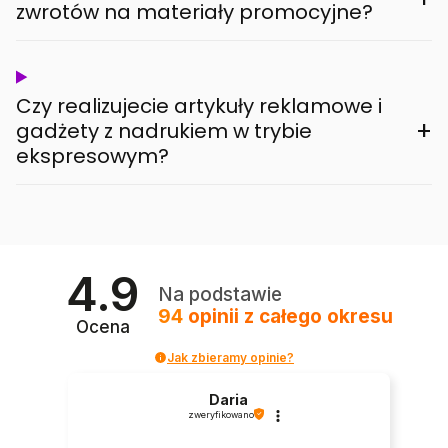
zwrotów na materiały promocyjne?
Czy realizujecie artykuły reklamowe i
+
gadżety z nadrukiem w trybie
ekspresowym?
4.9
Na podstawie
94
opinii
z całego okresu
Ocena
Jak zbieramy opinie?
Daria
zweryfikowano