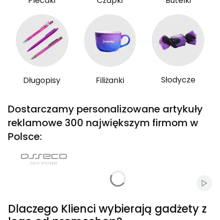
Plecaki
Czapki
Butelki
Słodycze
Długopisy
Filiżanki
Dostarczamy personalizowane artykuły
reklamowe 300 największym firmom w
Polsce:
Włąc
Dlaczego Klienci wybierają gadżety z