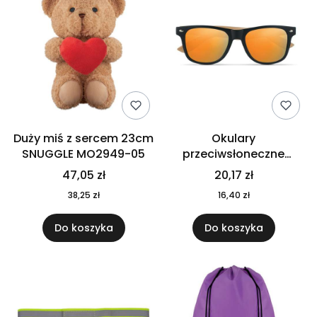
Duży miś z sercem 23cm
Okulary
SNUGGLE MO2949-05
przeciwsłoneczne
CALIFORNIA TOUCH
47,05 zł
20,17 zł
MO9617-10
38,25 zł
16,40 zł
Do koszyka
Do koszyka