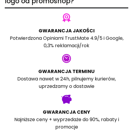
logo od promoshop?
GWARANCJA JAKOŚCI
Potwierdzona
Opiniami TrustMate
4.9/5 i
Google
,
0,3% reklamacji/rok
GWARANCJA TERMINU
Dostawa nawet w 24h, pilnujemy kurierów,
uprzedzamy o dostawie
GWARANCJA CENY
Najniższe ceny + wyprzedaże do 90%, rabaty i
promocje