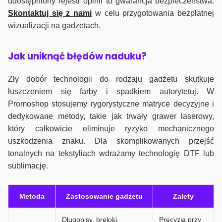
udostępniony rejestr opinii to gwarancja bezpieczeństwa.
Skontaktuj się z nami
w celu przygotowania bezpłatnej
wizualizacji na gadżetach.
J
ak uniknąć błędów naduku?
Zły dobór technologii do rodzaju gadżetu skutkuje
łuszczeniem się farby i spadkiem autorytetuj. W
Promoshop stosujemy rygorystyczne matryce decyzyjne i
dedykowane metody, takie jak trwały grawer laserowy,
który całkowicie eliminuje ryzyko mechanicznego
uszkodzenia znaku. Dla skomplikowanych przejść
tonalnych na tekstyliach wdrażamy technologię DTF lub
sublimację.
Metoda
Zastosowanie gadżetu
Zalety
Długopisy, breloki,
Precyzja przy