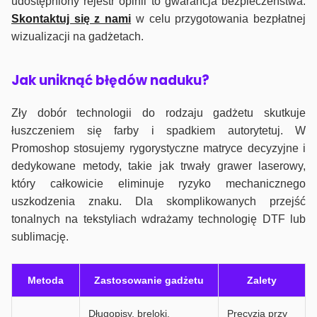
udostępniony rejestr opinii to gwarancja bezpieczeństwa.
Skontaktuj się z nami
w celu przygotowania bezpłatnej
wizualizacji na gadżetach.
J
ak uniknąć błędów naduku?
Zły dobór technologii do rodzaju gadżetu skutkuje
łuszczeniem się farby i spadkiem autorytetuj. W
Promoshop stosujemy rygorystyczne matryce decyzyjne i
dedykowane metody, takie jak trwały grawer laserowy,
który całkowicie eliminuje ryzyko mechanicznego
uszkodzenia znaku. Dla skomplikowanych przejść
tonalnych na tekstyliach wdrażamy technologię DTF lub
sublimację.
Metoda
Zastosowanie gadżetu
Zalety
Długopisy, breloki,
Precyzja przy