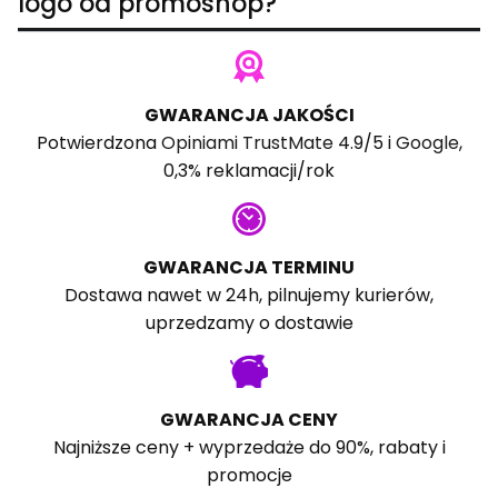
logo od promoshop?
GWARANCJA JAKOŚCI
Potwierdzona
Opiniami TrustMate
4.9/5 i
Google
,
0,3% reklamacji/rok
GWARANCJA TERMINU
Dostawa nawet w 24h, pilnujemy kurierów,
uprzedzamy o dostawie
GWARANCJA CENY
Najniższe ceny + wyprzedaże do 90%, rabaty i
promocje