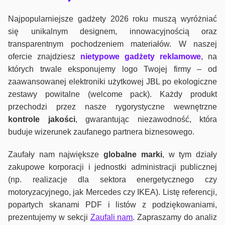
Najpopularniejsze gadżety 2026 roku muszą wyróżniać
się unikalnym designem, innowacyjnością oraz
transparentnym pochodzeniem materiałów. W naszej
ofercie znajdziesz
nietypowe gadżety reklamowe
, na
których trwale eksponujemy logo Twojej firmy – od
zaawansowanej elektroniki użytkowej JBL po ekologiczne
zestawy powitalne (welcome pack). Każdy produkt
przechodzi przez nasze rygorystyczne wewnętrzne
kontrole jako
ści
, gwarantując niezawodność, która
buduje wizerunek zaufanego partnera biznesowego.
Zaufały nam największe
globalne marki
, w tym działy
zakupowe korporacji i jednostki administracji publicznej
(np. realizacje dla sektora energetycznego czy
motoryzacyjnego, jak Mercedes czy IKEA). Listę referencji,
popartych skanami PDF i listów z podziękowaniami,
prezentujemy w sekcji
Zaufali nam
. Zapraszamy do analiz