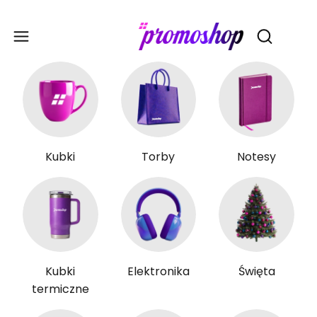
Gadże
Otwórz wy
Kubki
Torby
Notesy
Kubki
Elektronika
Święta
termiczne