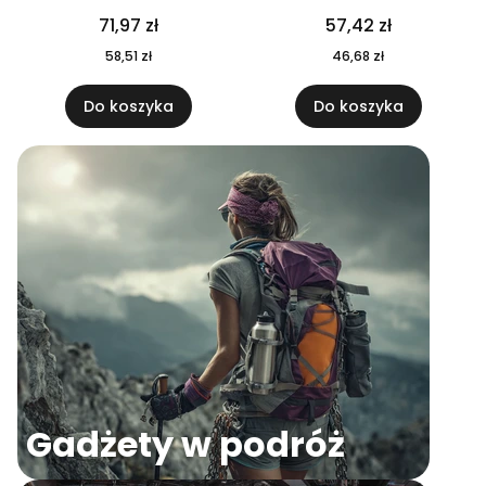
04
71,97 zł
57,42 zł
58,51 zł
46,68 zł
Do koszyka
Do koszyka
Gadżety w podróż