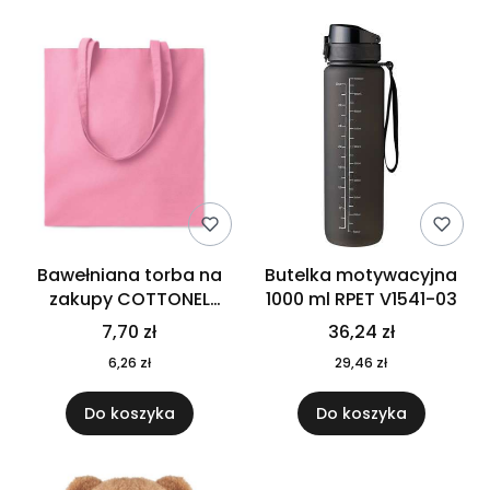
Bawełniana torba na
Butelka motywacyjna
zakupy COTTONEL
1000 ml RPET V1541-03
COLOUR++ MO9846-11
7,70 zł
36,24 zł
6,26 zł
29,46 zł
Do koszyka
Do koszyka