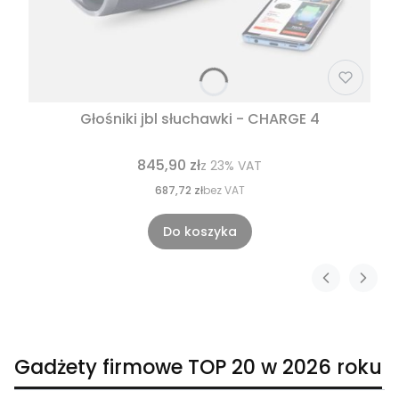
Głośniki jbl słuchawki - CHARGE 4
845,90 zł
z
23%
VAT
687,72 zł
bez VAT
Do koszyka
Gadżety firmowe TOP 20 w 2026 roku