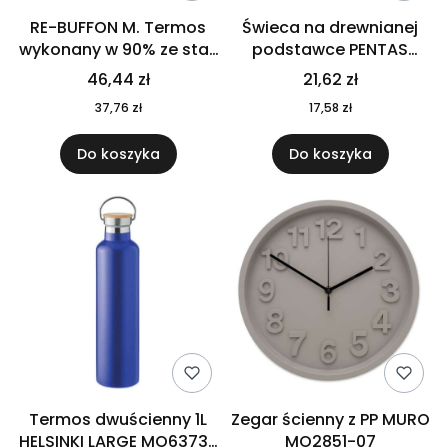
RE-BUFFON M. Termos
Świeca na drewnianej
wykonany w 90% ze stali
podstawce PENTAS
nierdzewnej
MO6282-40
46,44 zł
21,62 zł
pochodzącej z
37,76 zł
17,58 zł
recyklingu 520 ml 94294
Do koszyka
Do koszyka
Termos dwuścienny 1L
Zegar ścienny z PP MURO
HELSINKI LARGE MO6373-
MO2851-07