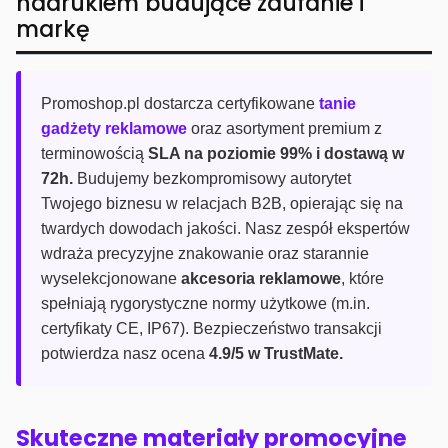
nadrukiem budujące zaufanie i
markę
Promoshop.pl dostarcza certyfikowane
tanie
gadżety reklamowe
oraz asortyment premium z
terminowością
SLA na poziomie 99% i dostawą w
72h.
Budujemy bezkompromisowy autorytet
Twojego biznesu w relacjach B2B, opierając się na
twardych dowodach jakości. Nasz zespół ekspertów
wdraża precyzyjne znakowanie oraz starannie
wyselekcjonowane
akcesoria reklamowe
, które
spełniają rygorystyczne normy użytkowe (m.in.
certyfikaty CE, IP67). Bezpieczeństwo transakcji
potwierdza nasz ocena
4.9/5 w TrustMate.
Skuteczne materiały promocyjne