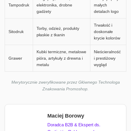
Tampodruk
elektronika, drobne
małych
gadżety
detalach logo
Trwałość i
Torby, odzież, produkty
Sitodruk
doskonałe
płaskie z tkanin
krycie kolorów
Kubki termiczne, metalowe
Nieścieralność
Grawer
pióra, artykuły z drewna i
i prestiżowy
metalu
wygląd
Merytorycznie zweryfikowane przez Głównego Technologa
Znakowania Promoshop.
Maciej Borowy
Doradca B2B & Ekspert ds.