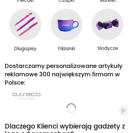
Plecaki
Czapki
Butelki
Słodycze
Długopisy
Filiżanki
Dostarczamy personalizowane artykuły
reklamowe 300 największym firmom w
Polsce:
Włąc
Dlaczego Klienci wybierają gadżety z