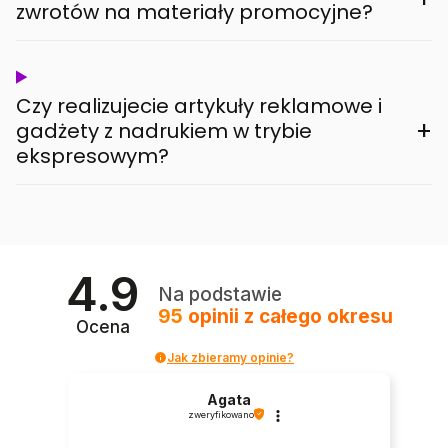
zwrotów na materiały promocyjne?
Czy realizujecie artykuły reklamowe i
+
gadżety z nadrukiem w trybie
ekspresowym?
4.9
Na podstawie
95
opinii
z całego okresu
Ocena
Jak zbieramy opinie?
Agata
zweryfikowano