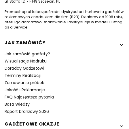
ul. Staffa 12, 71-149 Szczecin, PL
Promoshop.pl to bezpośredni dystrybutor i hurtownia gadżetów
reklamowych z nadrukiem dla firm (B2B). Działamy od 1998 roku,
oferując doradztwo, znakowanie i dystrybucję w modelu Gifting
as a Service.
Linki w stopce
JAK ZAMÓWIĆ?
Jak zamówić gadżety?
Wizualizacje Nadruku
Doradcy Gadżetowi
Terminy Realizacji
Zamawianie próbek
Jakość i Reklamacje
FAQ Najczęstsze pytania
Baza Wiedzy
Raport branżowy 2026
GADŻETOWE OKAZJE