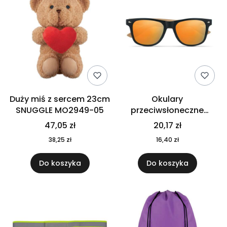
Duży miś z sercem 23cm
Okulary
SNUGGLE MO2949-05
przeciwsłoneczne
CALIFORNIA TOUCH
47,05 zł
20,17 zł
MO9617-10
38,25 zł
16,40 zł
Do koszyka
Do koszyka