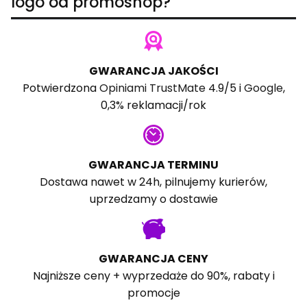
logo od promoshop?
GWARANCJA JAKOŚCI
Potwierdzona
Opiniami TrustMate
4.9/5 i
Google
,
0,3% reklamacji/rok
GWARANCJA TERMINU
Dostawa nawet w 24h, pilnujemy kurierów,
uprzedzamy o dostawie
GWARANCJA CENY
Najniższe ceny + wyprzedaże do 90%, rabaty i
promocje