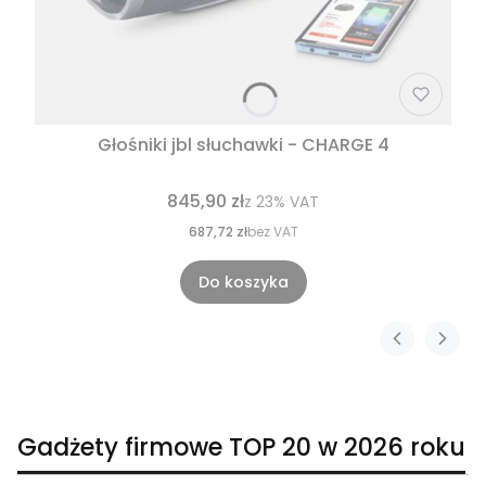
Głośniki jbl słuchawki - CHARGE 4
845,90 zł
z
23%
VAT
687,72 zł
bez VAT
Do koszyka
Gadżety firmowe TOP 20 w 2026 roku