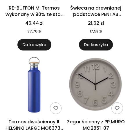
RE-BUFFON M. Termos
Świeca na drewnianej
wykonany w 90% ze stali
podstawce PENTAS
nierdzewnej
MO6282-40
46,44 zł
21,62 zł
pochodzącej z
37,76 zł
17,58 zł
recyklingu 520 ml 94294
Do koszyka
Do koszyka
Termos dwuścienny 1L
Zegar ścienny z PP MURO
HELSINKI LARGE MO6373-
MO2851-07