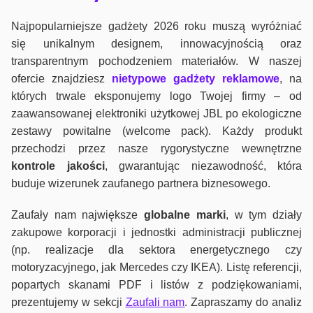
Najpopularniejsze gadżety 2026 roku muszą wyróżniać
się unikalnym designem, innowacyjnością oraz
transparentnym pochodzeniem materiałów. W naszej
ofercie znajdziesz
nietypowe gadżety reklamowe
, na
których trwale eksponujemy logo Twojej firmy – od
zaawansowanej elektroniki użytkowej JBL po ekologiczne
zestawy powitalne (welcome pack). Każdy produkt
przechodzi przez nasze rygorystyczne wewnętrzne
kontrole jako
ści
, gwarantując niezawodność, która
buduje wizerunek zaufanego partnera biznesowego.
Zaufały nam największe
globalne marki
, w tym działy
zakupowe korporacji i jednostki administracji publicznej
(np. realizacje dla sektora energetycznego czy
motoryzacyjnego, jak Mercedes czy IKEA). Listę referencji,
popartych skanami PDF i listów z podziękowaniami,
prezentujemy w sekcji
Zaufali nam
. Zapraszamy do analiz