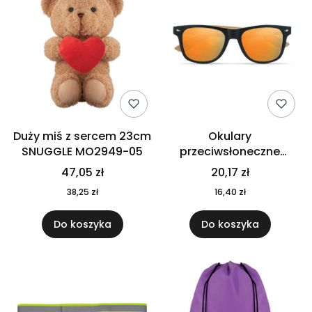
Duży miś z sercem 23cm
Okulary
SNUGGLE MO2949-05
przeciwsłoneczne
CALIFORNIA TOUCH
47,05 zł
20,17 zł
MO9617-10
38,25 zł
16,40 zł
Do koszyka
Do koszyka