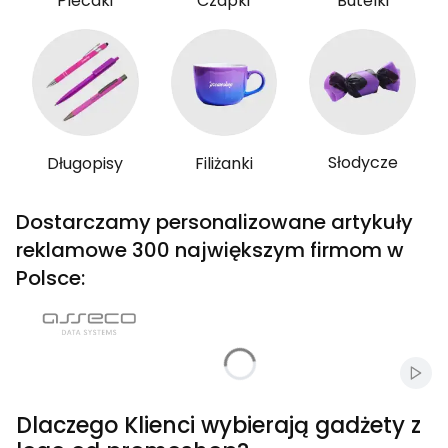
Plecaki
Czapki
Butelki
Słodycze
Długopisy
Filiżanki
Dostarczamy personalizowane artykuły
reklamowe 300 największym firmom w
Polsce:
Włąc
Dlaczego Klienci wybierają gadżety z