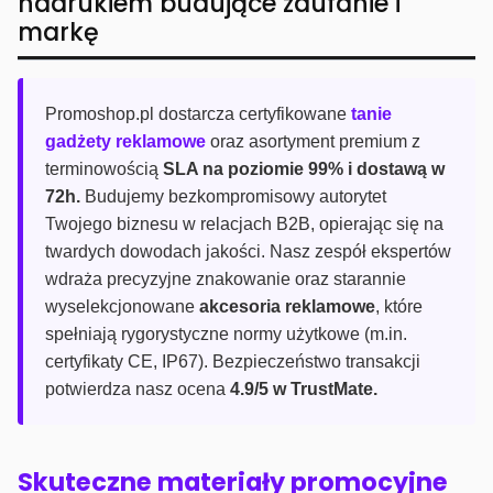
nadrukiem budujące zaufanie i
markę
Promoshop.pl dostarcza certyfikowane
tanie
gadżety reklamowe
oraz asortyment premium z
terminowością
SLA na poziomie 99% i dostawą w
72h.
Budujemy bezkompromisowy autorytet
Twojego biznesu w relacjach B2B, opierając się na
twardych dowodach jakości. Nasz zespół ekspertów
wdraża precyzyjne znakowanie oraz starannie
wyselekcjonowane
akcesoria reklamowe
, które
spełniają rygorystyczne normy użytkowe (m.in.
certyfikaty CE, IP67). Bezpieczeństwo transakcji
potwierdza nasz ocena
4.9/5 w TrustMate.
Skuteczne materiały promocyjne