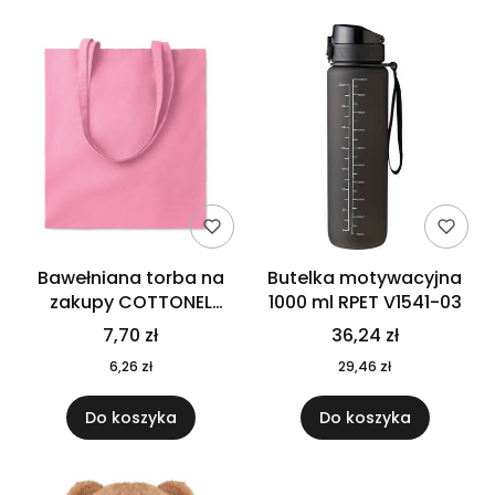
Bawełniana torba na
Butelka motywacyjna
zakupy COTTONEL
1000 ml RPET V1541-03
COLOUR++ MO9846-11
7,70 zł
36,24 zł
6,26 zł
29,46 zł
Do koszyka
Do koszyka