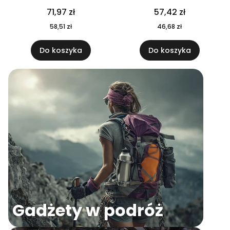
04
71,97 zł
57,42 zł
58,51 zł
46,68 zł
Do koszyka
Do koszyka
Gadżety w podróż