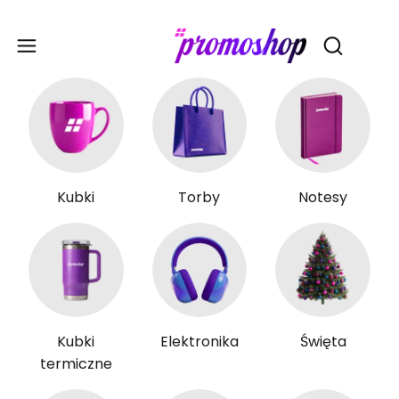
Gadże
Otwórz wy
Kubki
Torby
Notesy
Kubki
Elektronika
Święta
termiczne