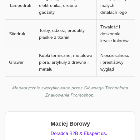
Tampodruk
elektronika, drobne
małych
gadżety
detalach logo
Trwałość i
Torby, odzież, produkty
Sitodruk
doskonałe
płaskie z tkanin
krycie kolorów
Kubki termiczne, metalowe
Nieścieralność
Grawer
pióra, artykuły z drewna i
i prestiżowy
metalu
wygląd
Merytorycznie zweryfikowane przez Głównego Technologa
Znakowania Promoshop.
Maciej Borowy
Doradca B2B & Ekspert ds.