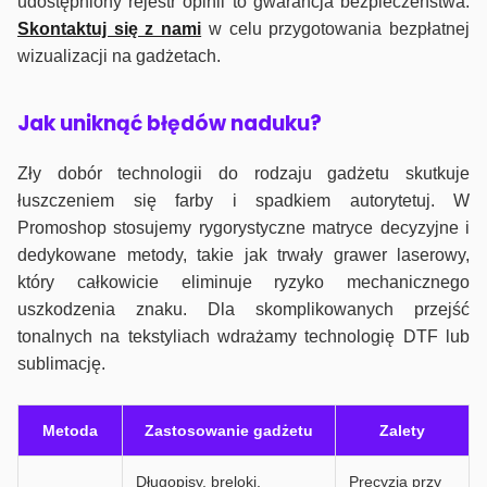
udostępniony rejestr opinii to gwarancja bezpieczeństwa.
Skontaktuj się z nami
w celu przygotowania bezpłatnej
wizualizacji na gadżetach.
J
ak uniknąć błędów naduku?
Zły dobór technologii do rodzaju gadżetu skutkuje
łuszczeniem się farby i spadkiem autorytetuj. W
Promoshop stosujemy rygorystyczne matryce decyzyjne i
dedykowane metody, takie jak trwały grawer laserowy,
który całkowicie eliminuje ryzyko mechanicznego
uszkodzenia znaku. Dla skomplikowanych przejść
tonalnych na tekstyliach wdrażamy technologię DTF lub
sublimację.
Metoda
Zastosowanie gadżetu
Zalety
Długopisy, breloki,
Precyzja przy