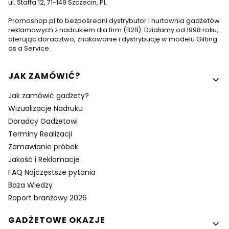
ul. Staffa 12, 71-149 Szczecin, PL
Promoshop.pl to bezpośredni dystrybutor i hurtownia gadżetów
reklamowych z nadrukiem dla firm (B2B). Działamy od 1998 roku,
oferując doradztwo, znakowanie i dystrybucję w modelu Gifting
as a Service.
Linki w stopce
JAK ZAMÓWIĆ?
Jak zamówić gadżety?
Wizualizacje Nadruku
Doradcy Gadżetowi
Terminy Realizacji
Zamawianie próbek
Jakość i Reklamacje
FAQ Najczęstsze pytania
Baza Wiedzy
Raport branżowy 2026
GADŻETOWE OKAZJE