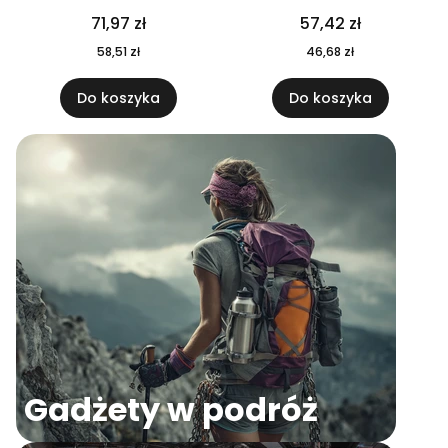
04
71,97 zł
57,42 zł
58,51 zł
46,68 zł
Do koszyka
Do koszyka
Gadżety w podróż