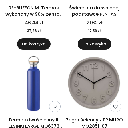
RE-BUFFON M. Termos
Świeca na drewnianej
wykonany w 90% ze stali
podstawce PENTAS
nierdzewnej
MO6282-40
46,44 zł
21,62 zł
pochodzącej z
37,76 zł
17,58 zł
recyklingu 520 ml 94294
Do koszyka
Do koszyka
Termos dwuścienny 1L
Zegar ścienny z PP MURO
HELSINKI LARGE MO6373-
MO2851-07