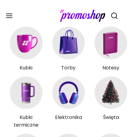
Gadże
Otwórz wy
Kubki
Torby
Notesy
Kubki
Elektronika
Święta
termiczne