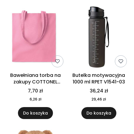
Bawełniana torba na
Butelka motywacyjna
zakupy COTTONEL
1000 ml RPET V1541-03
COLOUR++ MO9846-11
7,70 zł
36,24 zł
6,26 zł
29,46 zł
Do koszyka
Do koszyka