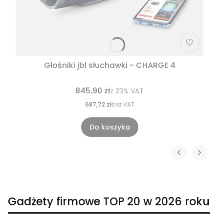
Głośniki jbl słuchawki - CHARGE 4
845,90 zł
z
23%
VAT
687,72 zł
bez VAT
Do koszyka
Gadżety firmowe TOP 20 w 2026 roku