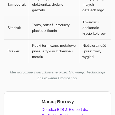
Tampodruk
elektronika, drobne
małych
gadżety
detalach logo
Trwałość i
Torby, odzież, produkty
Sitodruk
doskonałe
płaskie z tkanin
krycie kolorów
Kubki termiczne, metalowe
Nieścieralność
Grawer
pióra, artykuły z drewna i
i prestiżowy
metalu
wygląd
Merytorycznie zweryfikowane przez Głównego Technologa
Znakowania Promoshop.
Maciej Borowy
Doradca B2B & Ekspert ds.