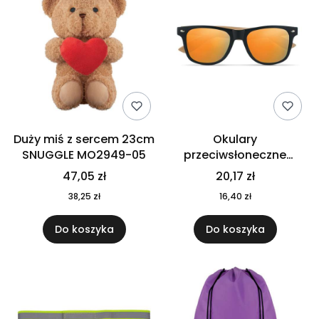
Duży miś z sercem 23cm
Okulary
SNUGGLE MO2949-05
przeciwsłoneczne
CALIFORNIA TOUCH
47,05 zł
20,17 zł
MO9617-10
38,25 zł
16,40 zł
Do koszyka
Do koszyka