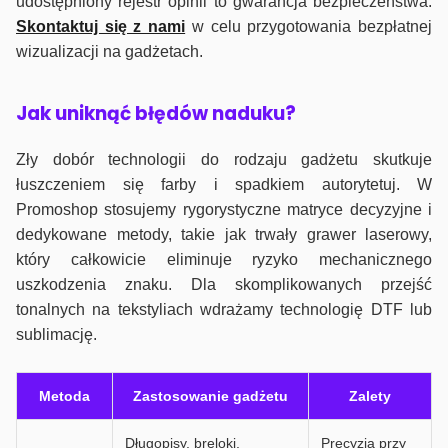
udostępniony rejestr opinii to gwarancja bezpieczeństwa.
Skontaktuj się z nami
w celu przygotowania bezpłatnej
wizualizacji na gadżetach.
J
ak uniknąć błędów naduku?
Zły dobór technologii do rodzaju gadżetu skutkuje
łuszczeniem się farby i spadkiem autorytetuj. W
Promoshop stosujemy rygorystyczne matryce decyzyjne i
dedykowane metody, takie jak trwały grawer laserowy,
który całkowicie eliminuje ryzyko mechanicznego
uszkodzenia znaku. Dla skomplikowanych przejść
tonalnych na tekstyliach wdrażamy technologię DTF lub
sublimację.
Metoda
Zastosowanie gadżetu
Zalety
Długopisy, breloki,
Precyzja przy