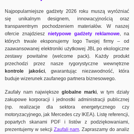
Najpopularniejsze gadżety 2026 roku muszą wyróżniać
się unikalnym designem, innowacyjnością oraz
transparentnym pochodzeniem materiałów. W naszej
ofercie znajdziesz
nietypowe gadżety reklamowe
, na
których trwale eksponujemy logo Twojej firmy – od
zaawansowanej elektroniki użytkowej JBL po ekologiczne
zestawy powitalne (welcome pack). Każdy produkt
przechodzi przez nasze rygorystyczne wewnętrzne
kontrole jako
ści
, gwarantując niezawodność, która
buduje wizerunek zaufanego partnera biznesowego.
Zaufały nam największe
globalne marki
, w tym działy
zakupowe korporacji i jednostki administracji publicznej
(np. realizacje dla sektora energetycznego czy
motoryzacyjnego, jak Mercedes czy IKEA). Listę referencji,
popartych skanami PDF i listów z podziękowaniami,
prezentujemy w sekcji
Zaufali nam
. Zapraszamy do analiz