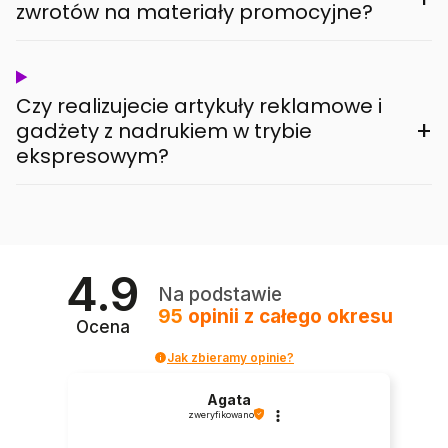
zwrotów na materiały promocyjne?
Czy realizujecie artykuły reklamowe i
+
gadżety z nadrukiem w trybie
ekspresowym?
4.9
Na podstawie
95
opinii
z całego okresu
Ocena
Jak zbieramy opinie?
Agata
zweryfikowano