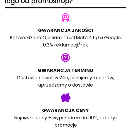
logo od promoshop?
GWARANCJA JAKOŚCI
Potwierdzona
Opiniami TrustMate
4.9/5 i
Google
,
0,3% reklamacji/rok
GWARANCJA TERMINU
Dostawa nawet w 24h, pilnujemy kurierów,
uprzedzamy o dostawie
GWARANCJA CENY
Najniższe ceny + wyprzedaże do 90%, rabaty i
promocje