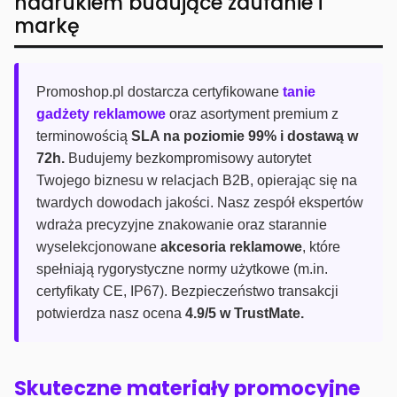
nadrukiem budujące zaufanie i
markę
Promoshop.pl dostarcza certyfikowane
tanie
gadżety reklamowe
oraz asortyment premium z
terminowością
SLA na poziomie 99% i dostawą w
72h.
Budujemy bezkompromisowy autorytet
Twojego biznesu w relacjach B2B, opierając się na
twardych dowodach jakości. Nasz zespół ekspertów
wdraża precyzyjne znakowanie oraz starannie
wyselekcjonowane
akcesoria reklamowe
, które
spełniają rygorystyczne normy użytkowe (m.in.
certyfikaty CE, IP67). Bezpieczeństwo transakcji
potwierdza nasz ocena
4.9/5 w TrustMate.
Skuteczne materiały promocyjne