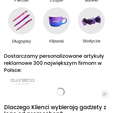
Plecaki
Czapki
Butelki
Słodycze
Długopisy
Filiżanki
Dostarczamy personalizowane artykuły
reklamowe 300 największym firmom w
Polsce:
Włąc
Dlaczego Klienci wybierają gadżety z