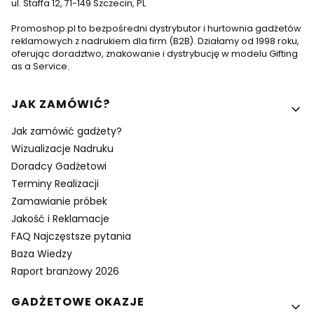
ul. Staffa 12, 71-149 Szczecin, PL
Promoshop.pl to bezpośredni dystrybutor i hurtownia gadżetów
reklamowych z nadrukiem dla firm (B2B). Działamy od 1998 roku,
oferując doradztwo, znakowanie i dystrybucję w modelu Gifting
as a Service.
Linki w stopce
JAK ZAMÓWIĆ?
Jak zamówić gadżety?
Wizualizacje Nadruku
Doradcy Gadżetowi
Terminy Realizacji
Zamawianie próbek
Jakość i Reklamacje
FAQ Najczęstsze pytania
Baza Wiedzy
Raport branżowy 2026
GADŻETOWE OKAZJE