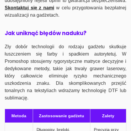
udostępniony rejestr opinii to gwarancja bezpieczeństwa.
Skontaktuj się z nami
w celu przygotowania bezpłatnej
wizualizacji na gadżetach.
J
ak uniknąć błędów naduku?
Zły dobór technologii do rodzaju gadżetu skutkuje
łuszczeniem się farby i spadkiem autorytetuj. W
Promoshop stosujemy rygorystyczne matryce decyzyjne i
dedykowane metody, takie jak trwały grawer laserowy,
który całkowicie eliminuje ryzyko mechanicznego
uszkodzenia znaku. Dla skomplikowanych przejść
tonalnych na tekstyliach wdrażamy technologię DTF lub
sublimację.
Metoda
Zastosowanie gadżetu
Zalety
Długopisy, breloki,
Precyzja przy