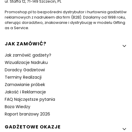
ul. Staffa 12, 71-149 Szczecin, PL
Promoshop.pl to bezpośredni dystrybutor i hurtownia gadżetów
reklamowych z nadrukiem dla firm (B2B). Działamy od 1998 roku,
oferując doradztwo, znakowanie i dystrybucję w modelu Gifting
as a Service.
Linki w stopce
JAK ZAMÓWIĆ?
Jak zamówić gadżety?
Wizualizacje Nadruku
Doradcy Gadżetowi
Terminy Realizacji
Zamawianie próbek
Jakość i Reklamacje
FAQ Najczęstsze pytania
Baza Wiedzy
Raport branżowy 2026
GADŻETOWE OKAZJE