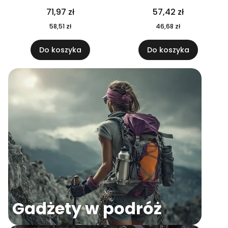
04
71,97 zł
57,42 zł
58,51 zł
46,68 zł
Do koszyka
Do koszyka
Gadżety w podróż