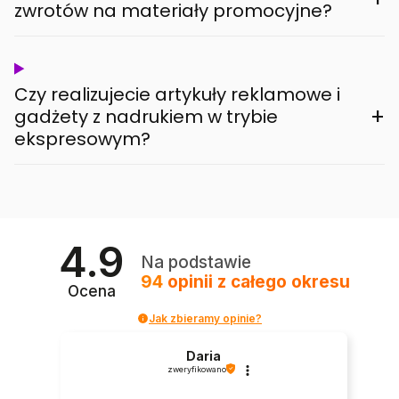
zwrotów na materiały promocyjne?
Czy realizujecie artykuły reklamowe i
+
gadżety z nadrukiem w trybie
ekspresowym?
4.9
Na podstawie
94
opinii
z całego okresu
Ocena
Jak zbieramy opinie?
Daria
zweryfikowano