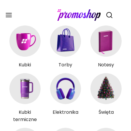
Gadże
Otwórz wy
Kubki
Torby
Notesy
Kubki
Elektronika
Święta
termiczne