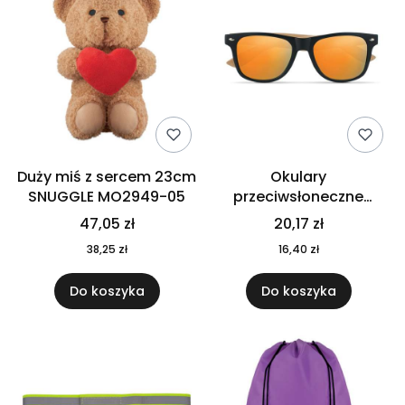
Duży miś z sercem 23cm
Okulary
SNUGGLE MO2949-05
przeciwsłoneczne
CALIFORNIA TOUCH
47,05 zł
20,17 zł
MO9617-10
38,25 zł
16,40 zł
Do koszyka
Do koszyka