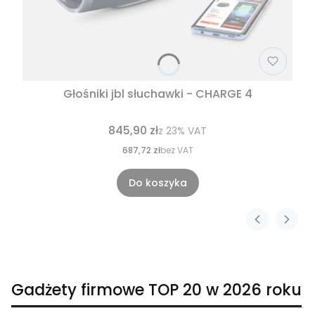
Głośniki jbl słuchawki - CHARGE 4
845,90 zł
z
23%
VAT
687,72 zł
bez VAT
Do koszyka
Gadżety firmowe TOP 20 w 2026 roku