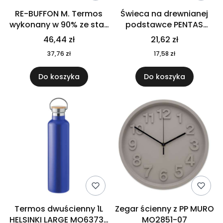
RE-BUFFON M. Termos
Świeca na drewnianej
wykonany w 90% ze stali
podstawce PENTAS
nierdzewnej
MO6282-40
46,44 zł
21,62 zł
pochodzącej z
37,76 zł
17,58 zł
recyklingu 520 ml 94294
Do koszyka
Do koszyka
Termos dwuścienny 1L
Zegar ścienny z PP MURO
HELSINKI LARGE MO6373-
MO2851-07