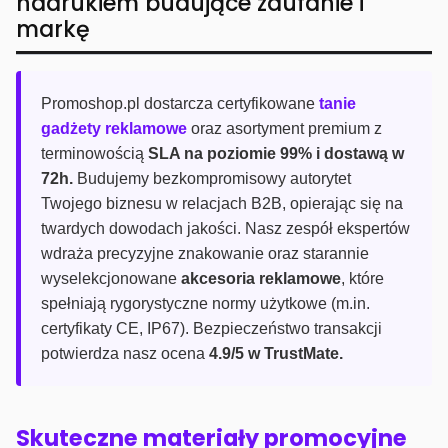
nadrukiem budujące zaufanie i
markę
Promoshop.pl dostarcza certyfikowane
tanie
gadżety reklamowe
oraz asortyment premium z
terminowością
SLA na poziomie 99% i dostawą w
72h.
Budujemy bezkompromisowy autorytet
Twojego biznesu w relacjach B2B, opierając się na
twardych dowodach jakości. Nasz zespół ekspertów
wdraża precyzyjne znakowanie oraz starannie
wyselekcjonowane
akcesoria reklamowe
, które
spełniają rygorystyczne normy użytkowe (m.in.
certyfikaty CE, IP67). Bezpieczeństwo transakcji
potwierdza nasz ocena
4.9/5 w TrustMate.
Skuteczne materiały promocyjne