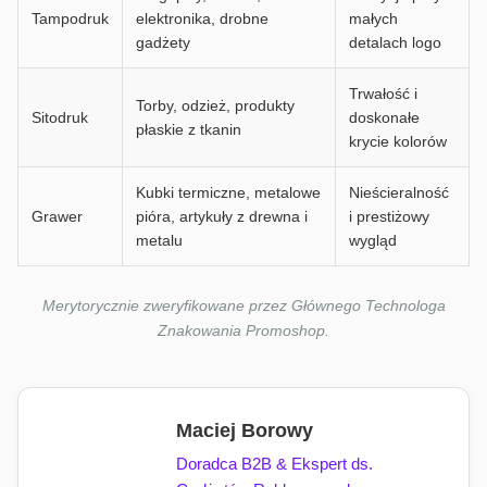
Tampodruk
elektronika, drobne
małych
gadżety
detalach logo
Trwałość i
Torby, odzież, produkty
Sitodruk
doskonałe
płaskie z tkanin
krycie kolorów
Kubki termiczne, metalowe
Nieścieralność
Grawer
pióra, artykuły z drewna i
i prestiżowy
metalu
wygląd
Merytorycznie zweryfikowane przez Głównego Technologa
Znakowania Promoshop.
Maciej Borowy
Doradca B2B & Ekspert ds.