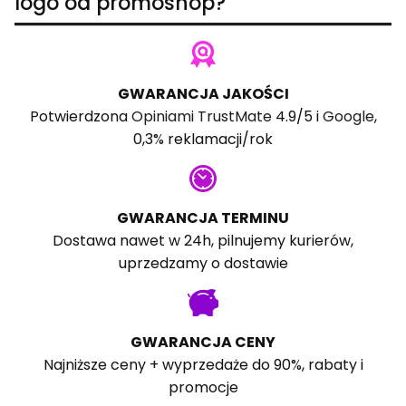
logo od promoshop?
GWARANCJA JAKOŚCI
Potwierdzona
Opiniami TrustMate
4.9/5 i
Google
,
0,3% reklamacji/rok
GWARANCJA TERMINU
Dostawa nawet w 24h, pilnujemy kurierów,
uprzedzamy o dostawie
GWARANCJA CENY
Najniższe ceny + wyprzedaże do 90%, rabaty i
promocje