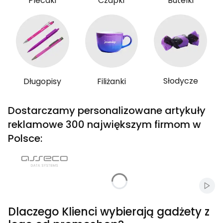
Plecaki
Czapki
Butelki
Słodycze
Długopisy
Filiżanki
Dostarczamy personalizowane artykuły
reklamowe 300 największym firmom w
Polsce:
Włąc
Dlaczego Klienci wybierają gadżety z