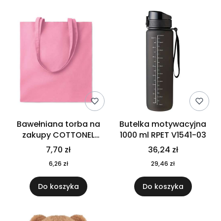
Bawełniana torba na
Butelka motywacyjna
zakupy COTTONEL
1000 ml RPET V1541-03
COLOUR++ MO9846-11
7,70 zł
36,24 zł
6,26 zł
29,46 zł
Do koszyka
Do koszyka