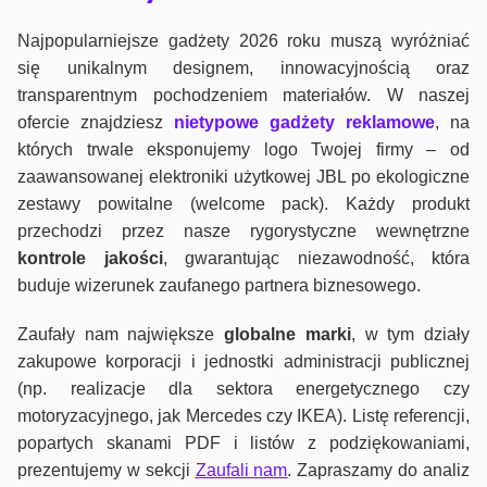
Najpopularniejsze gadżety 2026 roku muszą wyróżniać
się unikalnym designem, innowacyjnością oraz
transparentnym pochodzeniem materiałów. W naszej
ofercie znajdziesz
nietypowe gadżety reklamowe
, na
których trwale eksponujemy logo Twojej firmy – od
zaawansowanej elektroniki użytkowej JBL po ekologiczne
zestawy powitalne (welcome pack). Każdy produkt
przechodzi przez nasze rygorystyczne wewnętrzne
kontrole jako
ści
, gwarantując niezawodność, która
buduje wizerunek zaufanego partnera biznesowego.
Zaufały nam największe
globalne marki
, w tym działy
zakupowe korporacji i jednostki administracji publicznej
(np. realizacje dla sektora energetycznego czy
motoryzacyjnego, jak Mercedes czy IKEA). Listę referencji,
popartych skanami PDF i listów z podziękowaniami,
prezentujemy w sekcji
Zaufali nam
. Zapraszamy do analiz