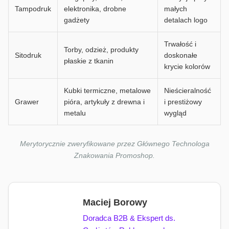
Tampodruk
elektronika, drobne
małych
gadżety
detalach logo
Trwałość i
Torby, odzież, produkty
Sitodruk
doskonałe
płaskie z tkanin
krycie kolorów
Kubki termiczne, metalowe
Nieścieralność
Grawer
pióra, artykuły z drewna i
i prestiżowy
metalu
wygląd
Merytorycznie zweryfikowane przez Głównego Technologa
Znakowania Promoshop.
Maciej Borowy
Doradca B2B & Ekspert ds.