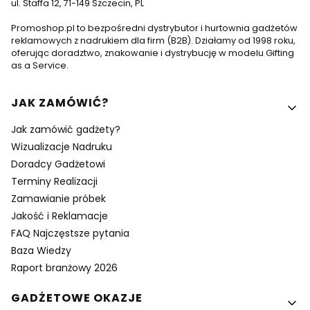
ul. Staffa 12, 71-149 Szczecin, PL
Promoshop.pl to bezpośredni dystrybutor i hurtownia gadżetów
reklamowych z nadrukiem dla firm (B2B). Działamy od 1998 roku,
oferując doradztwo, znakowanie i dystrybucję w modelu Gifting
as a Service.
Linki w stopce
JAK ZAMÓWIĆ?
Jak zamówić gadżety?
Wizualizacje Nadruku
Doradcy Gadżetowi
Terminy Realizacji
Zamawianie próbek
Jakość i Reklamacje
FAQ Najczęstsze pytania
Baza Wiedzy
Raport branżowy 2026
GADŻETOWE OKAZJE