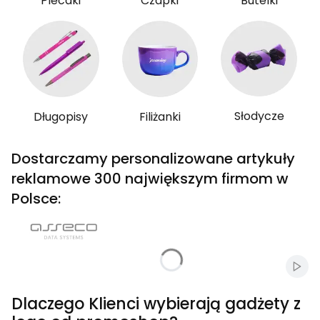
Plecaki
Czapki
Butelki
Słodycze
Długopisy
Filiżanki
Dostarczamy personalizowane artykuły
reklamowe 300 największym firmom w
Polsce:
Włąc
Dlaczego Klienci wybierają gadżety z