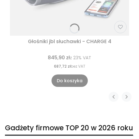
Głośniki jbl słuchawki - CHARGE 4
845,90 zł
z
23%
VAT
687,72 zł
bez VAT
Do koszyka
Gadżety firmowe TOP 20 w 2026 roku