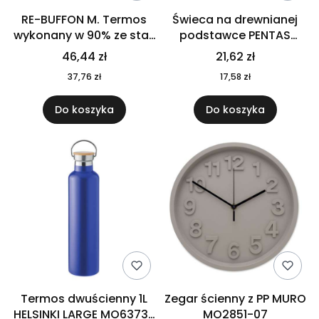
RE-BUFFON M. Termos
Świeca na drewnianej
wykonany w 90% ze stali
podstawce PENTAS
nierdzewnej
MO6282-40
46,44 zł
21,62 zł
pochodzącej z
37,76 zł
17,58 zł
recyklingu 520 ml 94294
Do koszyka
Do koszyka
Termos dwuścienny 1L
Zegar ścienny z PP MURO
HELSINKI LARGE MO6373-
MO2851-07