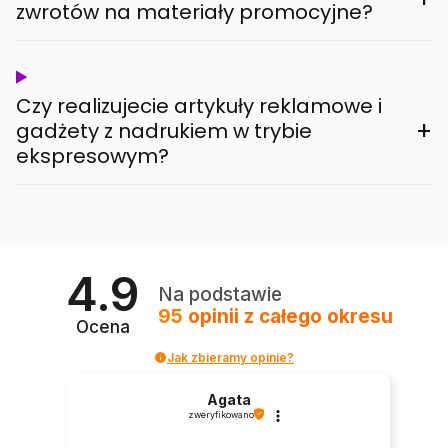
zwrotów na materiały promocyjne?
Czy realizujecie artykuły reklamowe i
+
gadżety z nadrukiem w trybie
ekspresowym?
4.9
Na podstawie
95
opinii
z całego okresu
Ocena
Jak zbieramy opinie?
Agata
zweryfikowano