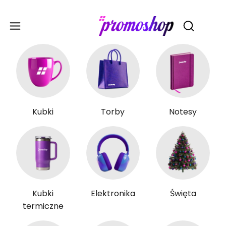
Gadże
Otwórz wy
Kubki
Torby
Notesy
Kubki
Elektronika
Święta
termiczne