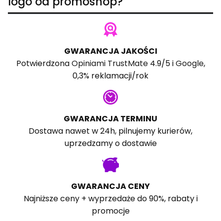
logo od promoshop?
GWARANCJA JAKOŚCI
Potwierdzona
Opiniami TrustMate
4.9/5 i
Google
,
0,3% reklamacji/rok
GWARANCJA TERMINU
Dostawa nawet w 24h, pilnujemy kurierów,
uprzedzamy o dostawie
GWARANCJA CENY
Najniższe ceny + wyprzedaże do 90%, rabaty i
promocje