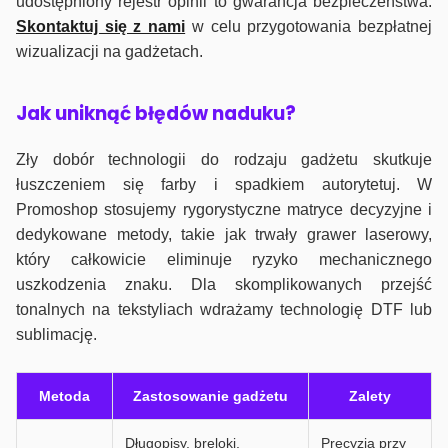
udostępniony rejestr opinii to gwarancja bezpieczeństwa.
Skontaktuj się z nami
w celu przygotowania bezpłatnej
wizualizacji na gadżetach.
J
ak uniknąć błędów naduku?
Zły dobór technologii do rodzaju gadżetu skutkuje
łuszczeniem się farby i spadkiem autorytetuj. W
Promoshop stosujemy rygorystyczne matryce decyzyjne i
dedykowane metody, takie jak trwały grawer laserowy,
który całkowicie eliminuje ryzyko mechanicznego
uszkodzenia znaku. Dla skomplikowanych przejść
tonalnych na tekstyliach wdrażamy technologię DTF lub
sublimację.
Metoda
Zastosowanie gadżetu
Zalety
Długopisy, breloki,
Precyzja przy