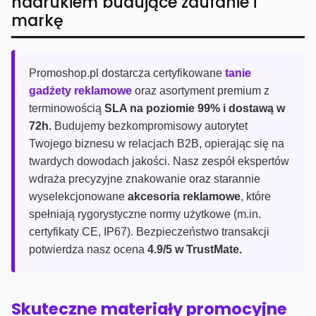
nadrukiem budujące zaufanie i
markę
Promoshop.pl dostarcza certyfikowane
tanie
gadżety reklamowe
oraz asortyment premium z
terminowością
SLA na poziomie 99% i dostawą w
72h.
Budujemy bezkompromisowy autorytet
Twojego biznesu w relacjach B2B, opierając się na
twardych dowodach jakości. Nasz zespół ekspertów
wdraża precyzyjne znakowanie oraz starannie
wyselekcjonowane
akcesoria reklamowe
, które
spełniają rygorystyczne normy użytkowe (m.in.
certyfikaty CE, IP67). Bezpieczeństwo transakcji
potwierdza nasz ocena
4.9/5 w TrustMate.
Skuteczne materiały promocyjne