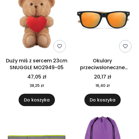
Duży miś z sercem 23cm
Okulary
SNUGGLE MO2949-05
przeciwsłoneczne
CALIFORNIA TOUCH
47,05 zł
20,17 zł
MO9617-10
38,25 zł
16,40 zł
Do koszyka
Do koszyka