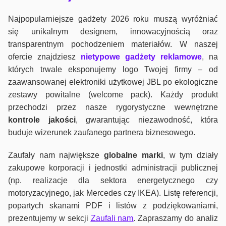
Najpopularniejsze gadżety 2026 roku muszą wyróżniać
się unikalnym designem, innowacyjnością oraz
transparentnym pochodzeniem materiałów. W naszej
ofercie znajdziesz
nietypowe gadżety reklamowe
, na
których trwale eksponujemy logo Twojej firmy – od
zaawansowanej elektroniki użytkowej JBL po ekologiczne
zestawy powitalne (welcome pack). Każdy produkt
przechodzi przez nasze rygorystyczne wewnętrzne
kontrole jako
ści
, gwarantując niezawodność, która
buduje wizerunek zaufanego partnera biznesowego.
Zaufały nam największe
globalne marki
, w tym działy
zakupowe korporacji i jednostki administracji publicznej
(np. realizacje dla sektora energetycznego czy
motoryzacyjnego, jak Mercedes czy IKEA). Listę referencji,
popartych skanami PDF i listów z podziękowaniami,
prezentujemy w sekcji
Zaufali nam
. Zapraszamy do analiz