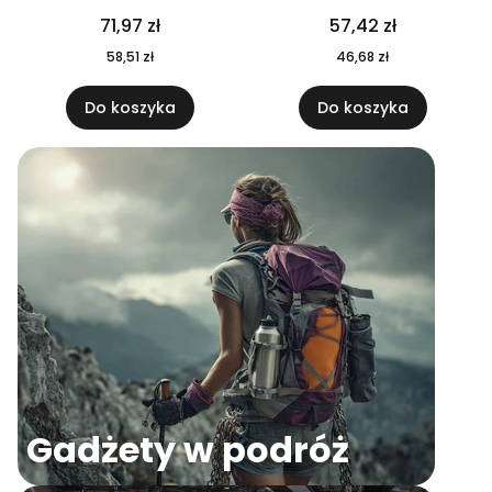
04
71,97 zł
57,42 zł
58,51 zł
46,68 zł
Do koszyka
Do koszyka
Gadżety w podróż