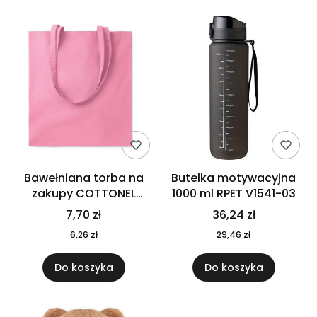
Bawełniana torba na
Butelka motywacyjna
zakupy COTTONEL
1000 ml RPET V1541-03
COLOUR++ MO9846-11
7,70 zł
36,24 zł
6,26 zł
29,46 zł
Do koszyka
Do koszyka