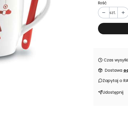
Ilość
szt.
Czas wysyłki
Dostawa
od
Zapytaj o R
Udostępnij