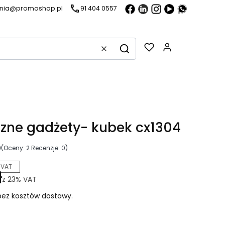
ania@promoshop.pl
91 404 0557
Gadżety w k
Wyczyść
Szukaj
zne gadżety- kubek cx1304
0
(Oceny: 2 Recenzje: 0)
 VAT
ł
z
23%
VAT
ez kosztów dostawy.