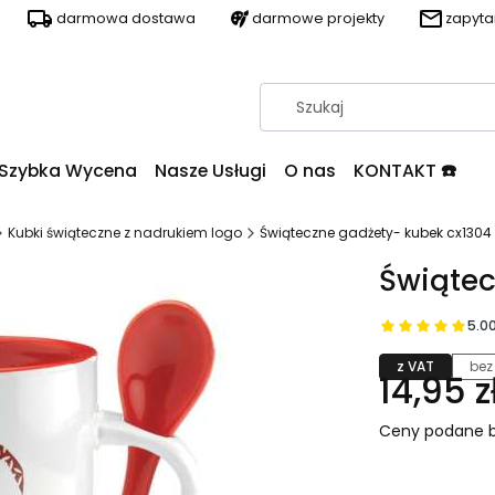
darmowa dostawa
darmowe projekty
zapyt
Szybka Wycena
Nasze Usługi
O nas
KONTAKT ☎️
Kubki świąteczne z nadrukiem logo
Świąteczne gadżety- kubek cx1304
Świątec
5.0
z VAT
bez
14,95 z
Ceny podane b